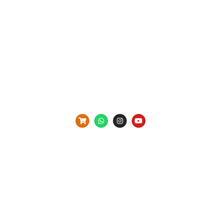
Information
Beranda
Tentang Kami
Galery
Kontak Kami
Copyright Prakarya Indonesia ©2025
All right Reserved