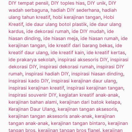
DIY tempat pensil
,
DIY toples hias
,
DIY unik
,
DIY
wadah serbaguna
,
hadiah DIY sederhana
,
hadiah
ulang tahun kreatif
,
hobi kerajinan tangan
,
Hobi
Kreatif
,
ide daur ulang botol plastik
,
ide daur ulang
kardus
,
ide dekorasi rumah
,
ide DIY mudah
,
ide
hiasan dinding
,
ide hiasan meja
,
ide hiasan rumah
,
ide
kerajinan tangan
,
ide kreatif dari barang bekas
,
ide
kreatif daur ulang
,
ide kreatif kain
,
ide kreatif kertas
,
ide prakarya sekolah
,
inspirasi aksesoris DIY
,
inspirasi
dekorasi DIY
,
inspirasi dekorasi rumah
,
inspirasi DIY
rumah
,
inspirasi hadiah DIY
,
inspirasi hiasan dinding
,
inspirasi kado DIY
,
inspirasi kerajinan daur ulang
,
inspirasi kerajinan kreatif
,
inspirasi kerajinan tangan
,
inspirasi souvenir DIY
,
kegiatan kreatif anak-anak
,
kerajinan bahan alami
,
kerajinan dari batok kelapa
,
Kerajinan Daur Ulang
,
kerajinan tangan aksesoris
,
kerajinan tangan aksesoris anak-anak
,
kerajinan
tangan anak-anak
,
kerajinan tangan bintaro
,
kerajinan
tangan bros
,
kerajinan tangan bros flanel
,
kerajinan