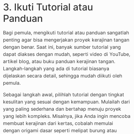
3. Ikuti Tutorial atau
Panduan
Bagi pemula, mengikuti tutorial atau panduan sangatlah
penting agar bisa mengerjakan proyek kerajinan tangan
dengan benar. Saat ini, banyak sumber tutorial yang
dapat diakses dengan mudah, seperti video di YouTube,
artikel blog, atau buku panduan kerajinan tangan.
Langkah-langkah yang ada di tutorial biasanya
dijelaskan secara detail, sehingga mudah diikuti oleh
pemula.
Sebagai langkah awal, pilihlah tutorial dengan tingkat
kesulitan yang sesuai dengan kemampuan. Mulailah dari
yang paling sederhana dan bertahap menuju proyek
yang lebih kompleks. Misalnya, jika Anda ingin mencoba
membuat kerajinan dari kertas, cobalah memulai
dengan origami dasar seperti melipat burung atau