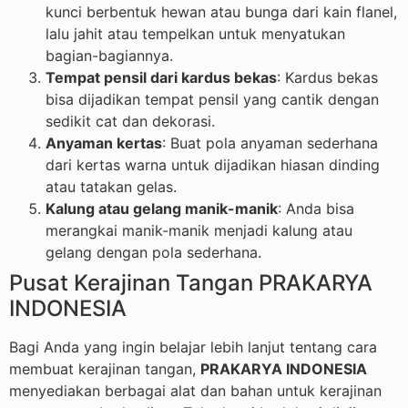
kunci berbentuk hewan atau bunga dari kain flanel,
lalu jahit atau tempelkan untuk menyatukan
bagian-bagiannya.
Tempat pensil dari kardus bekas
: Kardus bekas
bisa dijadikan tempat pensil yang cantik dengan
sedikit cat dan dekorasi.
Anyaman kertas
: Buat pola anyaman sederhana
dari kertas warna untuk dijadikan hiasan dinding
atau tatakan gelas.
Kalung atau gelang manik-manik
: Anda bisa
merangkai manik-manik menjadi kalung atau
gelang dengan pola sederhana.
Pusat Kerajinan Tangan PRAKARYA
INDONESIA
Bagi Anda yang ingin belajar lebih lanjut tentang cara
membuat kerajinan tangan,
PRAKARYA INDONESIA
menyediakan berbagai alat dan bahan untuk kerajinan