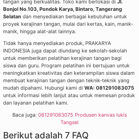
tangan yang berkualitas. Toko kami berlokasi di
Jl.
Bonjol No.103, Pondok Karya, Bintaro, Tangerang
Selatan
dan menyediakan berbagai kebutuhan untuk
proyek kerajinan tangan, mulai dari kertas, kain, manik-
manik, hingga alat-alat lainnya.
Tidak hanya menyediakan produk, PRAKARYA
INDONESIA juga dapat diundang ke sekolah-sekolah
untuk memberikan pelatihan kerajinan tangan bagi
siswa dan guru. Program pelatihan ini bertujuan untuk
meningkatkan kreativitas dan keterampilan siswa dalam
membuat kerajinan tangan dengan teknik-teknik yang
mudah dipahami. Hubungi kami di
WA: 081291083075
untuk informasi lebih lanjut atau untuk memesan produk
dan layanan pelatihan kami.
Baca juga:
081291083075 Produsen kanvas lukis
Tangsel
Berikut adalah 7 FAQ