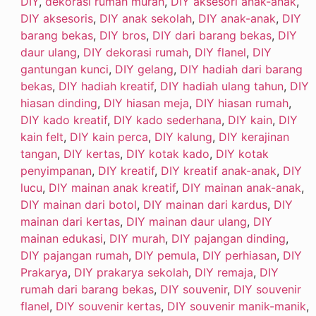
DIY
,
dekorasi rumah murah
,
DIY aksesori anak-anak
,
DIY aksesoris
,
DIY anak sekolah
,
DIY anak-anak
,
DIY
barang bekas
,
DIY bros
,
DIY dari barang bekas
,
DIY
daur ulang
,
DIY dekorasi rumah
,
DIY flanel
,
DIY
gantungan kunci
,
DIY gelang
,
DIY hadiah dari barang
bekas
,
DIY hadiah kreatif
,
DIY hadiah ulang tahun
,
DIY
hiasan dinding
,
DIY hiasan meja
,
DIY hiasan rumah
,
DIY kado kreatif
,
DIY kado sederhana
,
DIY kain
,
DIY
kain felt
,
DIY kain perca
,
DIY kalung
,
DIY kerajinan
tangan
,
DIY kertas
,
DIY kotak kado
,
DIY kotak
penyimpanan
,
DIY kreatif
,
DIY kreatif anak-anak
,
DIY
lucu
,
DIY mainan anak kreatif
,
DIY mainan anak-anak
,
DIY mainan dari botol
,
DIY mainan dari kardus
,
DIY
mainan dari kertas
,
DIY mainan daur ulang
,
DIY
mainan edukasi
,
DIY murah
,
DIY pajangan dinding
,
DIY pajangan rumah
,
DIY pemula
,
DIY perhiasan
,
DIY
Prakarya
,
DIY prakarya sekolah
,
DIY remaja
,
DIY
rumah dari barang bekas
,
DIY souvenir
,
DIY souvenir
flanel
,
DIY souvenir kertas
,
DIY souvenir manik-manik
,