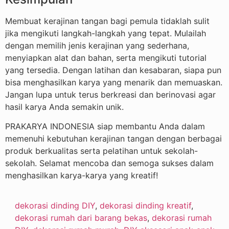
Membuat kerajinan tangan bagi pemula tidaklah sulit
jika mengikuti langkah-langkah yang tepat. Mulailah
dengan memilih jenis kerajinan yang sederhana,
menyiapkan alat dan bahan, serta mengikuti tutorial
yang tersedia. Dengan latihan dan kesabaran, siapa pun
bisa menghasilkan karya yang menarik dan memuaskan.
Jangan lupa untuk terus berkreasi dan berinovasi agar
hasil karya Anda semakin unik.
PRAKARYA INDONESIA siap membantu Anda dalam
memenuhi kebutuhan kerajinan tangan dengan berbagai
produk berkualitas serta pelatihan untuk sekolah-
sekolah. Selamat mencoba dan semoga sukses dalam
menghasilkan karya-karya yang kreatif!
dekorasi dinding DIY
,
dekorasi dinding kreatif
,
dekorasi rumah dari barang bekas
,
dekorasi rumah