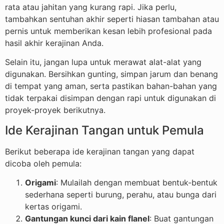
rata atau jahitan yang kurang rapi. Jika perlu,
tambahkan sentuhan akhir seperti hiasan tambahan atau
pernis untuk memberikan kesan lebih profesional pada
hasil akhir kerajinan Anda.
Selain itu, jangan lupa untuk merawat alat-alat yang
digunakan. Bersihkan gunting, simpan jarum dan benang
di tempat yang aman, serta pastikan bahan-bahan yang
tidak terpakai disimpan dengan rapi untuk digunakan di
proyek-proyek berikutnya.
Ide Kerajinan Tangan untuk Pemula
Berikut beberapa ide kerajinan tangan yang dapat
dicoba oleh pemula:
Origami
: Mulailah dengan membuat bentuk-bentuk
sederhana seperti burung, perahu, atau bunga dari
kertas origami.
Gantungan kunci dari kain flanel
: Buat gantungan