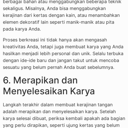
berbagai bahan atau menggabungkan beberapa teknik
sekaligus. Misalnya, Anda bisa menggabungkan
kerajinan dari kertas dengan kain, atau menambahkan
elemen dekoratif lain seperti manik-manik atau pita
pada karya Anda.
Proses berkreasi ini tidak hanya akan mengasah
kreativitas Anda, tetapi juga membuat karya yang Anda
hasilkan menjadi lebih personal dan unik. Selalu terbuka
dengan ide-ide baru dan jangan takut untuk mencoba
sesuatu yang belum pernah Anda buat sebelumnya.
6. Merapikan dan
Menyelesaikan Karya
Langkah terakhir dalam membuat kerajinan tangan
adalah merapikan dan menyelesaikan karya. Setelah
karya selesai dibuat, periksa kembali apakah ada bagian
yang perlu dirapikan, seperti ujung kertas yang belum