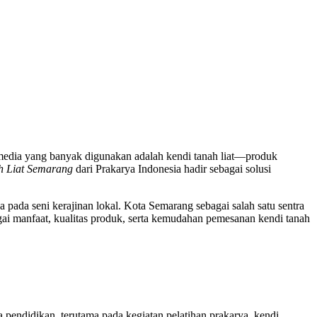
 media yang banyak digunakan adalah kendi tanah liat—produk
h Liat Semarang
dari Prakarya Indonesia hadir sebagai solusi
 pada seni kerajinan lokal. Kota Semarang sebagai salah satu sentra
gai manfaat, kualitas produk, serta kemudahan pemesanan kendi tanah
a pendidikan, terutama pada kegiatan pelatihan prakarya, kendi