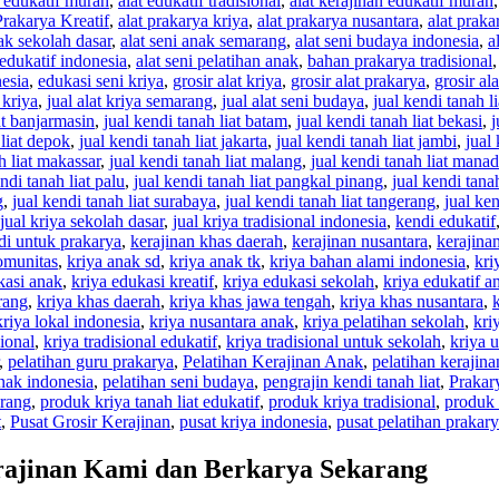
t edukatif murah
,
alat edukatif tradisional
,
alat kerajinan edukatif murah
Prakarya Kreatif
,
alat prakarya kriya
,
alat prakarya nusantara
,
alat praka
nak sekolah dasar
,
alat seni anak semarang
,
alat seni budaya indonesia
,
a
 edukatif indonesia
,
alat seni pelatihan anak
,
bahan prakarya tradisional
nesia
,
edukasi seni kriya
,
grosir alat kriya
,
grosir alat prakarya
,
grosir al
 kriya
,
jual alat kriya semarang
,
jual alat seni budaya
,
jual kendi tanah li
at banjarmasin
,
jual kendi tanah liat batam
,
jual kendi tanah liat bekasi
,
j
 liat depok
,
jual kendi tanah liat jakarta
,
jual kendi tanah liat jambi
,
jual
h liat makassar
,
jual kendi tanah liat malang
,
jual kendi tanah liat mana
ndi tanah liat palu
,
jual kendi tanah liat pangkal pinang
,
jual kendi tana
g
,
jual kendi tanah liat surabaya
,
jual kendi tanah liat tangerang
,
jual ken
jual kriya sekolah dasar
,
jual kriya tradisional indonesia
,
kendi edukatif
di untuk prakarya
,
kerajinan khas daerah
,
kerajinan nusantara
,
kerajinan
omunitas
,
kriya anak sd
,
kriya anak tk
,
kriya bahan alami indonesia
,
kri
kasi anak
,
kriya edukasi kreatif
,
kriya edukasi sekolah
,
kriya edukatif a
rang
,
kriya khas daerah
,
kriya khas jawa tengah
,
kriya khas nusantara
,
kriya lokal indonesia
,
kriya nusantara anak
,
kriya pelatihan sekolah
,
kri
sional
,
kriya tradisional edukatif
,
kriya tradisional untuk sekolah
,
kriya 
,
pelatihan guru prakarya
,
Pelatihan Kerajinan Anak
,
pelatihan kerajinan
anak indonesia
,
pelatihan seni budaya
,
pengrajin kendi tanah liat
,
Prakar
arang
,
produk kriya tanah liat edukatif
,
produk kriya tradisional
,
produk 
t
,
Pusat Grosir Kerajinan
,
pusat kriya indonesia
,
pusat pelatihan prakar
rajinan Kami dan Berkarya Sekarang