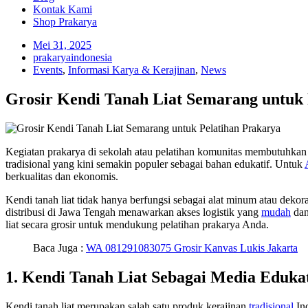
Kontak Kami
Shop Prakarya
Mei 31, 2025
prakaryaindonesia
Events
,
Informasi Karya & Kerajinan
,
News
Grosir Kendi Tanah Liat Semarang untuk 
Kegiatan prakarya di sekolah atau pelatihan komunitas membutuhkan
tradisional yang kini semakin populer sebagai bahan edukatif. Untuk
berkualitas dan ekonomis.
Kendi tanah liat tidak hanya berfungsi sebagai alat minum atau dekor
distribusi di Jawa Tengah menawarkan akses logistik yang
mudah
dan
liat secara grosir untuk mendukung pelatihan prakarya Anda.
Baca Juga :
WA 081291083075 Grosir Kanvas Lukis Jakarta
1. Kendi Tanah Liat Sebagai Media Eduka
Kendi tanah liat merupakan salah satu produk kerajinan
tradisional
Ind