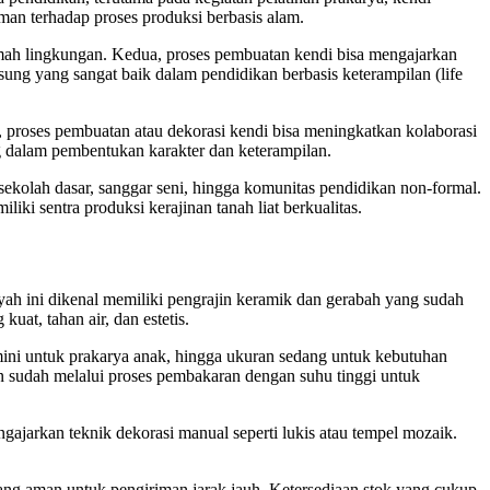
an terhadap proses produksi berbasis alam.
ramah lingkungan. Kedua, proses pembuatan kendi bisa mengajarkan
ung yang sangat baik dalam pendidikan berbasis keterampilan (life
ok, proses pembuatan atau dekorasi kendi bisa meningkatkan kolaborasi
ng dalam pembentukan karakter dan keterampilan.
sekolah dasar, sanggar seni, hingga komunitas pendidikan non-formal.
ki sentra produksi kerajinan tanah liat berkualitas.
yah ini dikenal memiliki pengrajin keramik dan gerabah yang sudah
uat, tahan air, dan estetis.
mini untuk prakarya anak, hingga ukuran sedang untuk kebutuhan
 sudah melalui proses pembakaran dengan suhu tinggi untuk
engajarkan teknik dekorasi manual seperti lukis atau tempel mozaik.
yang aman untuk pengiriman jarak jauh. Ketersediaan stok yang cukup