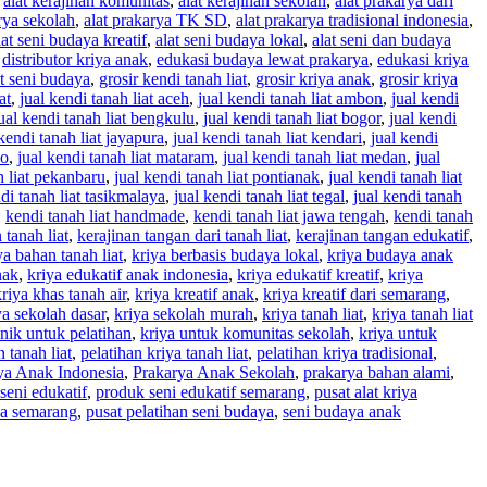
,
alat kerajinan komunitas
,
alat kerajinan sekolah
,
alat prakarya dari
rya sekolah
,
alat prakarya TK SD
,
alat prakarya tradisional indonesia
,
lat seni budaya kreatif
,
alat seni budaya lokal
,
alat seni dan budaya
,
distributor kriya anak
,
edukasi budaya lewat prakarya
,
edukasi kriya
at seni budaya
,
grosir kendi tanah liat
,
grosir kriya anak
,
grosir kriya
at
,
jual kendi tanah liat aceh
,
jual kendi tanah liat ambon
,
jual kendi
ual kendi tanah liat bengkulu
,
jual kendi tanah liat bogor
,
jual kendi
 kendi tanah liat jayapura
,
jual kendi tanah liat kendari
,
jual kendi
do
,
jual kendi tanah liat mataram
,
jual kendi tanah liat medan
,
jual
h liat pekanbaru
,
jual kendi tanah liat pontianak
,
jual kendi tanah liat
di tanah liat tasikmalaya
,
jual kendi tanah liat tegal
,
jual kendi tanah
,
kendi tanah liat handmade
,
kendi tanah liat jawa tengah
,
kendi tanah
 tanah liat
,
kerajinan tangan dari tanah liat
,
kerajinan tangan edukatif
,
ya bahan tanah liat
,
kriya berbasis budaya lokal
,
kriya budaya anak
nak
,
kriya edukatif anak indonesia
,
kriya edukatif kreatif
,
kriya
kriya khas tanah air
,
kriya kreatif anak
,
kriya kreatif dari semarang
,
ya sekolah dasar
,
kriya sekolah murah
,
kriya tanah liat
,
kriya tanah liat
unik untuk pelatihan
,
kriya untuk komunitas sekolah
,
kriya untuk
 tanah liat
,
pelatihan kriya tanah liat
,
pelatihan kriya tradisional
,
ya Anak Indonesia
,
Prakarya Anak Sekolah
,
prakarya bahan alami
,
seni edukatif
,
produk seni edukatif semarang
,
pusat alat kriya
ya semarang
,
pusat pelatihan seni budaya
,
seni budaya anak