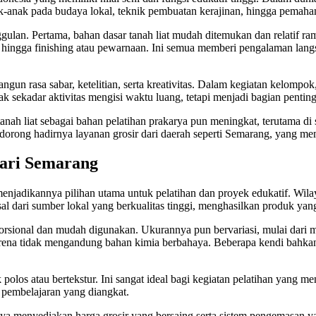
-anak pada budaya lokal, teknik pembuatan kerajinan, hingga pemaham
gulan. Pertama, bahan dasar tanah liat mudah ditemukan dan relatif 
, hingga finishing atau pewarnaan. Ini semua memberi pengalaman langs
angun rasa sabar, ketelitian, serta kreativitas. Dalam kegiatan kelomp
ak sekadar aktivitas mengisi waktu luang, tetapi menjadi bagian penti
ah liat sebagai bahan pelatihan prakarya pun meningkat, terutama di 
rong hadirnya layanan grosir dari daerah seperti Semarang, yang memili
dari Semarang
enjadikannya pilihan utama untuk pelatihan dan proyek edukatif. Wila
 dari sumber lokal yang berkualitas tinggi, menghasilkan produk yang k
porsional dan mudah digunakan. Ukurannya pun bervariasi, mulai dari 
rena tidak mengandung bahan kimia berbahaya. Beberapa kendi bahkan
 polos atau bertekstur. Ini sangat ideal bagi kegiatan pelatihan yang m
 pembelajaran yang diangkat.
anya menyediakan harga grosir yang bersaing serta sistem pengemasan 