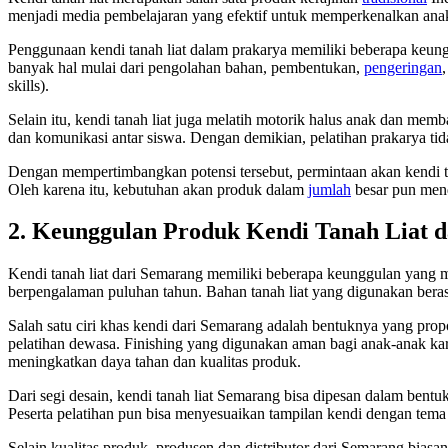
menjadi media pembelajaran yang efektif untuk memperkenalkan anak
Penggunaan kendi tanah liat dalam prakarya memiliki beberapa keung
banyak hal mulai dari pengolahan bahan, pembentukan,
pengeringan
skills).
Selain itu, kendi tanah liat juga melatih motorik halus anak dan memb
dan komunikasi antar siswa. Dengan demikian, pelatihan prakarya tid
Dengan mempertimbangkan potensi tersebut, permintaan akan kendi tan
Oleh karena itu, kebutuhan akan produk dalam
jumlah
besar pun mendo
2. Keunggulan Produk Kendi Tanah Liat 
Kendi tanah liat dari Semarang memiliki beberapa keunggulan yang m
berpengalaman puluhan tahun. Bahan tanah liat yang digunakan berasal
Salah satu ciri khas kendi dari Semarang adalah bentuknya yang pro
pelatihan dewasa. Finishing yang digunakan aman bagi anak-anak ka
meningkatkan daya tahan dan kualitas produk.
Dari segi desain, kendi tanah liat Semarang bisa dipesan dalam bentuk
Peserta pelatihan pun bisa menyesuaikan tampilan kendi dengan tema
Selain kualitas produk, produsen dan distributor dari Semarang bias