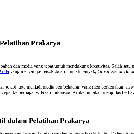
Pelatihan Prakarya
 bahan dan media yang tepat untuk mendukung kreativitas. Salah satu
Anda
yang mencari pemasok dalam jumlah banyak,
Grosir Kendi Tana
asi, tetapi juga menjadi media pembelajaran yang memperkenalkan siswa
 cepat ke berbagai wilayah Indonesia. Artikel ini akan mengulas berba
tif dalam Pelatihan Prakarya
onesia yang memiliki nilai seni dan fungsi edukatif tinggi. Dalam duni