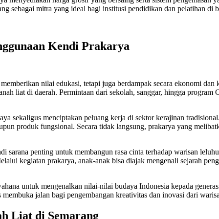
 sebagai mitra yang ideal bagi institusi pendidikan dan pelatihan di b
enggunaan Kendi Prakarya
memberikan nilai edukasi, tetapi juga berdampak secara ekonomi dan k
 tanah liat di daerah. Permintaan dari sekolah, sanggar, hingga pro
a sekaligus menciptakan peluang kerja di sektor kerajinan tradisional. 
aupun produk fungsional. Secara tidak langsung, prakarya yang meliba
njadi sarana penting untuk membangun rasa cinta terhadap warisan lelu
elalui kegiatan prakarya, anak-anak bisa diajak mengenali sejarah peng
 wahana untuk mengenalkan nilai-nilai budaya Indonesia kepada genera
us membuka jalan bagi pengembangan kreativitas dan inovasi dari waris
ah Liat di Semarang