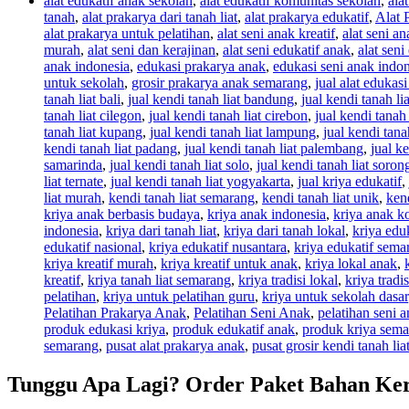
alat edukatif anak sekolah
,
alat edukatif komunitas sekolah
,
ala
tanah
,
alat prakarya dari tanah liat
,
alat prakarya edukatif
,
Alat 
alat prakarya untuk pelatihan
,
alat seni anak kreatif
,
alat seni a
murah
,
alat seni dan kerajinan
,
alat seni edukatif anak
,
alat seni
anak indonesia
,
edukasi prakarya anak
,
edukasi seni anak indo
untuk sekolah
,
grosir prakarya anak semarang
,
jual alat edukasi
tanah liat bali
,
jual kendi tanah liat bandung
,
jual kendi tanah li
tanah liat cilegon
,
jual kendi tanah liat cirebon
,
jual kendi tanah
tanah liat kupang
,
jual kendi tanah liat lampung
,
jual kendi tana
kendi tanah liat padang
,
jual kendi tanah liat palembang
,
jual ke
samarinda
,
jual kendi tanah liat solo
,
jual kendi tanah liat soron
liat ternate
,
jual kendi tanah liat yogyakarta
,
jual kriya edukatif
,
liat murah
,
kendi tanah liat semarang
,
kendi tanah liat unik
,
ken
kriya anak berbasis budaya
,
kriya anak indonesia
,
kriya anak k
indonesia
,
kriya dari tanah liat
,
kriya dari tanah lokal
,
kriya edu
edukatif nasional
,
kriya edukatif nusantara
,
kriya edukatif sema
kriya kreatif murah
,
kriya kreatif untuk anak
,
kriya lokal anak
,
kreatif
,
kriya tanah liat semarang
,
kriya tradisi lokal
,
kriya tradi
pelatihan
,
kriya untuk pelatihan guru
,
kriya untuk sekolah dasar
Pelatihan Prakarya Anak
,
Pelatihan Seni Anak
,
pelatihan seni 
produk edukasi kriya
,
produk edukatif anak
,
produk kriya sem
semarang
,
pusat alat prakarya anak
,
pusat grosir kendi tanah lia
Tunggu Apa Lagi? Order Paket Bahan Ke