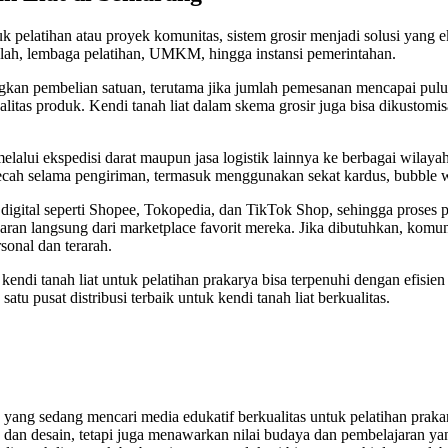
 pelatihan atau proyek komunitas, sistem grosir menjadi solusi yang 
olah, lembaga pelatihan, UMKM, hingga instansi pemerintahan.
kan pembelian satuan, terutama jika jumlah pemesanan mencapai puluh
itas produk. Kendi tanah liat dalam skema grosir juga bisa dikustomis
melalui ekspedisi darat maupun jasa logistik lainnya ke berbagai wilaya
ah selama pengiriman, termasuk menggunakan sekat kardus, bubble wr
m digital seperti Shopee, Tokopedia, dan TikTok Shop, sehingga proses
ran langsung dari marketplace favorit mereka. Jika dibutuhkan, komun
onal dan terarah.
endi tanah liat untuk pelatihan prakarya bisa terpenuhi dengan efisien
tu pusat distribusi terbaik untuk kendi tanah liat berkualitas.
yang sedang mencari media edukatif berkualitas untuk pelatihan prakar
 dan desain, tetapi juga menawarkan nilai budaya dan pembelajaran yan