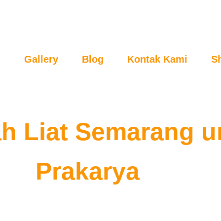
i
Gallery
Blog
Kontak Kami
S
prakaryaindonesia
Events
,
Informasi Karya & Kerajina
ah Liat Semarang u
Prakarya