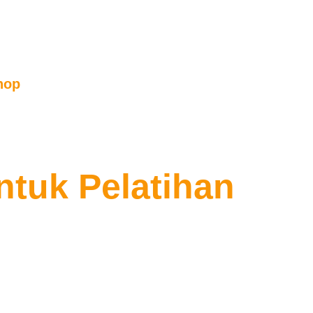
hop
n
,
News
ntuk Pelatihan