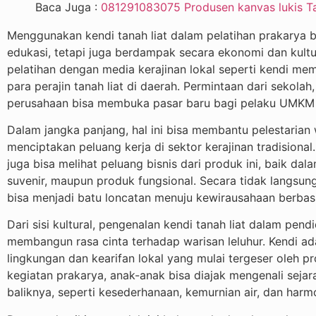
Baca Juga :
081291083075 Produsen kanvas lukis T
Menggunakan kendi tanah liat dalam pelatihan prakarya 
edukasi, tetapi juga berdampak secara ekonomi dan kultu
pelatihan dengan media kerajinan lokal seperti kendi m
para perajin tanah liat di daerah. Permintaan dari sekola
perusahaan bisa membuka pasar baru bagi pelaku UMKM
Dalam jangka panjang, hal ini bisa membantu pelestarian
menciptakan peluang kerja di sektor kerajinan tradisional
juga bisa melihat peluang bisnis dari produk ini, baik da
suvenir, maupun produk fungsional. Secara tidak langsun
bisa menjadi batu loncatan menuju kewirausahaan berbasi
Dari sisi kultural, pengenalan kendi tanah liat dalam pen
membangun rasa cinta terhadap warisan leluhur. Kendi ad
lingkungan dan kearifan lokal yang mulai tergeser oleh pr
kegiatan prakarya, anak-anak bisa diajak mengenali sejar
baliknya, seperti kesederhanaan, kemurnian air, dan harm