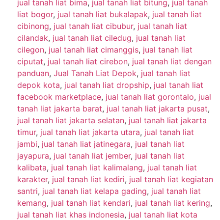
jual tanah liat bima
,
jual tanah liat bitung
,
jual tanah
liat bogor
,
jual tanah liat bukalapak
,
jual tanah liat
cibinong
,
jual tanah liat cibubur
,
jual tanah liat
cilandak
,
jual tanah liat ciledug
,
jual tanah liat
cilegon
,
jual tanah liat cimanggis
,
jual tanah liat
ciputat
,
jual tanah liat cirebon
,
jual tanah liat dengan
panduan
,
Jual Tanah Liat Depok
,
jual tanah liat
depok kota
,
jual tanah liat dropship
,
jual tanah liat
facebook marketplace
,
jual tanah liat gorontalo
,
jual
tanah liat jakarta barat
,
jual tanah liat jakarta pusat
,
jual tanah liat jakarta selatan
,
jual tanah liat jakarta
timur
,
jual tanah liat jakarta utara
,
jual tanah liat
jambi
,
jual tanah liat jatinegara
,
jual tanah liat
jayapura
,
jual tanah liat jember
,
jual tanah liat
kalibata
,
jual tanah liat kalimalang
,
jual tanah liat
karakter
,
jual tanah liat kediri
,
jual tanah liat kegiatan
santri
,
jual tanah liat kelapa gading
,
jual tanah liat
kemang
,
jual tanah liat kendari
,
jual tanah liat kering
,
jual tanah liat khas indonesia
,
jual tanah liat kota