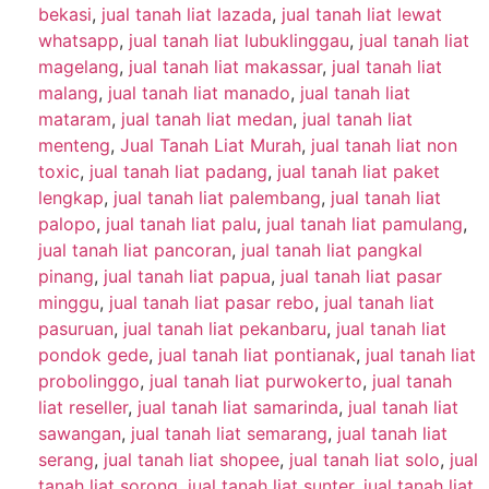
bekasi
,
jual tanah liat lazada
,
jual tanah liat lewat
whatsapp
,
jual tanah liat lubuklinggau
,
jual tanah liat
magelang
,
jual tanah liat makassar
,
jual tanah liat
malang
,
jual tanah liat manado
,
jual tanah liat
mataram
,
jual tanah liat medan
,
jual tanah liat
menteng
,
Jual Tanah Liat Murah
,
jual tanah liat non
toxic
,
jual tanah liat padang
,
jual tanah liat paket
lengkap
,
jual tanah liat palembang
,
jual tanah liat
palopo
,
jual tanah liat palu
,
jual tanah liat pamulang
,
jual tanah liat pancoran
,
jual tanah liat pangkal
pinang
,
jual tanah liat papua
,
jual tanah liat pasar
minggu
,
jual tanah liat pasar rebo
,
jual tanah liat
pasuruan
,
jual tanah liat pekanbaru
,
jual tanah liat
pondok gede
,
jual tanah liat pontianak
,
jual tanah liat
probolinggo
,
jual tanah liat purwokerto
,
jual tanah
liat reseller
,
jual tanah liat samarinda
,
jual tanah liat
sawangan
,
jual tanah liat semarang
,
jual tanah liat
serang
,
jual tanah liat shopee
,
jual tanah liat solo
,
jual
tanah liat sorong
,
jual tanah liat sunter
,
jual tanah liat