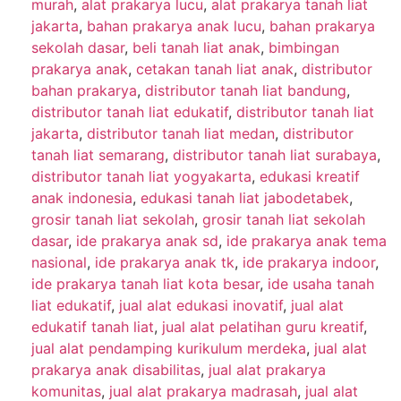
murah
,
alat prakarya lucu
,
alat prakarya tanah liat
jakarta
,
bahan prakarya anak lucu
,
bahan prakarya
sekolah dasar
,
beli tanah liat anak
,
bimbingan
prakarya anak
,
cetakan tanah liat anak
,
distributor
bahan prakarya
,
distributor tanah liat bandung
,
distributor tanah liat edukatif
,
distributor tanah liat
jakarta
,
distributor tanah liat medan
,
distributor
tanah liat semarang
,
distributor tanah liat surabaya
,
distributor tanah liat yogyakarta
,
edukasi kreatif
anak indonesia
,
edukasi tanah liat jabodetabek
,
grosir tanah liat sekolah
,
grosir tanah liat sekolah
dasar
,
ide prakarya anak sd
,
ide prakarya anak tema
nasional
,
ide prakarya anak tk
,
ide prakarya indoor
,
ide prakarya tanah liat kota besar
,
ide usaha tanah
liat edukatif
,
jual alat edukasi inovatif
,
jual alat
edukatif tanah liat
,
jual alat pelatihan guru kreatif
,
jual alat pendamping kurikulum merdeka
,
jual alat
prakarya anak disabilitas
,
jual alat prakarya
komunitas
,
jual alat prakarya madrasah
,
jual alat