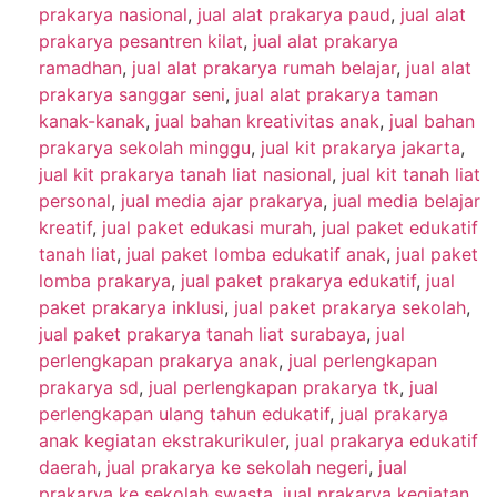
prakarya nasional
,
jual alat prakarya paud
,
jual alat
prakarya pesantren kilat
,
jual alat prakarya
ramadhan
,
jual alat prakarya rumah belajar
,
jual alat
prakarya sanggar seni
,
jual alat prakarya taman
kanak-kanak
,
jual bahan kreativitas anak
,
jual bahan
prakarya sekolah minggu
,
jual kit prakarya jakarta
,
jual kit prakarya tanah liat nasional
,
jual kit tanah liat
personal
,
jual media ajar prakarya
,
jual media belajar
kreatif
,
jual paket edukasi murah
,
jual paket edukatif
tanah liat
,
jual paket lomba edukatif anak
,
jual paket
lomba prakarya
,
jual paket prakarya edukatif
,
jual
paket prakarya inklusi
,
jual paket prakarya sekolah
,
jual paket prakarya tanah liat surabaya
,
jual
perlengkapan prakarya anak
,
jual perlengkapan
prakarya sd
,
jual perlengkapan prakarya tk
,
jual
perlengkapan ulang tahun edukatif
,
jual prakarya
anak kegiatan ekstrakurikuler
,
jual prakarya edukatif
daerah
,
jual prakarya ke sekolah negeri
,
jual
prakarya ke sekolah swasta
,
jual prakarya kegiatan