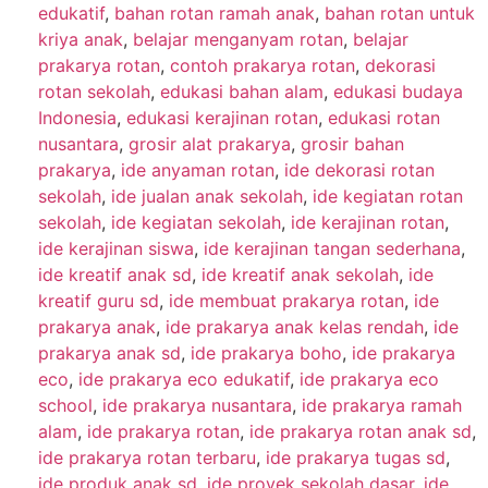
edukatif
,
bahan rotan ramah anak
,
bahan rotan untuk
kriya anak
,
belajar menganyam rotan
,
belajar
prakarya rotan
,
contoh prakarya rotan
,
dekorasi
rotan sekolah
,
edukasi bahan alam
,
edukasi budaya
Indonesia
,
edukasi kerajinan rotan
,
edukasi rotan
nusantara
,
grosir alat prakarya
,
grosir bahan
prakarya
,
ide anyaman rotan
,
ide dekorasi rotan
sekolah
,
ide jualan anak sekolah
,
ide kegiatan rotan
sekolah
,
ide kegiatan sekolah
,
ide kerajinan rotan
,
ide kerajinan siswa
,
ide kerajinan tangan sederhana
,
ide kreatif anak sd
,
ide kreatif anak sekolah
,
ide
kreatif guru sd
,
ide membuat prakarya rotan
,
ide
prakarya anak
,
ide prakarya anak kelas rendah
,
ide
prakarya anak sd
,
ide prakarya boho
,
ide prakarya
eco
,
ide prakarya eco edukatif
,
ide prakarya eco
school
,
ide prakarya nusantara
,
ide prakarya ramah
alam
,
ide prakarya rotan
,
ide prakarya rotan anak sd
,
ide prakarya rotan terbaru
,
ide prakarya tugas sd
,
ide produk anak sd
,
ide proyek sekolah dasar
,
ide