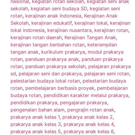
nasional
,
kegiatan rotan sekolah
,
kegiatan seni anak
sekolah
,
kegiatan seni budaya SD
,
kegiatan seni
rotan
,
kerajinan anak Indonesia
,
Kerajinan Anak
Sekolah
,
kerajinan edukatif
,
kerajinan lokal
,
kerajinan
lokal indonesia
,
kerajinan nusantara
,
kerajinan rotan
,
kerajinan rotan daerah
,
Kerajinan Tangan Anak
,
kerajinan tangan berbahan rotan
,
keterampilan
tangan anak
,
kurikulum prakarya
,
modul prakarya
rotan
,
panduan prakarya anak
,
panduan prakarya
rotan
,
panduan prakarya sekolah
,
pelajaran prakarya
sd
,
pelajaran seni dan prakarya
,
pelajaran seni rotan
,
pelestarian budaya lokal rotan
,
pelestarian budaya
rotan
,
pembelajaran berbasis proyek
,
pembelajaran
budaya rotan
,
pendidikan karakter melalui prakarya
,
pendidikan prakarya
,
pengajaran prakarya
,
pengenalan bahan alam
,
pengrajin rotan anak
,
prakarya anak kelas 1
,
prakarya anak kelas 2
,
prakarya anak kelas 3
,
prakarya anak kelas 4
,
prakarya anak kelas 5
,
prakarya anak kelas 6
,