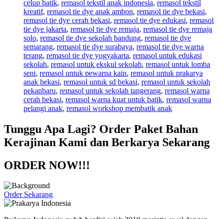
celup batik
,
remasol tekstil anak indonesia
,
remasol tekstil
kreatif
,
remasol tie dye anak ambon
,
remasol tie dye bekasi
,
remasol tie dye cerah bekasi
,
remasol tie dye edukasi
,
remasol
tie dye jakarta
,
remasol tie dye remaja
,
remasol tie dye remaja
solo
,
remasol tie dye sekolah bandung
,
remasol tie dye
semarang
,
remasol tie dye surabaya
,
remasol tie dye warna
terang
,
remasol tie dye yogyakarta
,
remasol untuk edukasi
sekolah
,
remasol untuk ekskul sekolah
,
remasol untuk lomba
seni
,
remasol untuk pewarna kain
,
remasol untuk prakarya
anak bekasi
,
remasol untuk sd bekasi
,
remasol untuk sekolah
pekanbaru
,
remasol untuk sekolah tangerang
,
remasol warna
cerah bekasi
,
remasol warna kuat untuk batik
,
remasol warna
pelangi anak
,
remasol workshop membatik anak
Tunggu Apa Lagi? Order Paket Bahan
Kerajinan Kami dan Berkarya Sekarang
ORDER NOW!!!
Order Sekarang