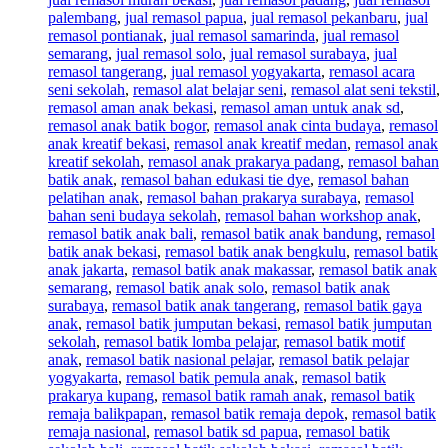
palembang
,
jual remasol papua
,
jual remasol pekanbaru
,
jual
remasol pontianak
,
jual remasol samarinda
,
jual remasol
semarang
,
jual remasol solo
,
jual remasol surabaya
,
jual
remasol tangerang
,
jual remasol yogyakarta
,
remasol acara
seni sekolah
,
remasol alat belajar seni
,
remasol alat seni tekstil
,
remasol aman anak bekasi
,
remasol aman untuk anak sd
,
remasol anak batik bogor
,
remasol anak cinta budaya
,
remasol
anak kreatif bekasi
,
remasol anak kreatif medan
,
remasol anak
kreatif sekolah
,
remasol anak prakarya padang
,
remasol bahan
batik anak
,
remasol bahan edukasi tie dye
,
remasol bahan
pelatihan anak
,
remasol bahan prakarya surabaya
,
remasol
bahan seni budaya sekolah
,
remasol bahan workshop anak
,
remasol batik anak bali
,
remasol batik anak bandung
,
remasol
batik anak bekasi
,
remasol batik anak bengkulu
,
remasol batik
anak jakarta
,
remasol batik anak makassar
,
remasol batik anak
semarang
,
remasol batik anak solo
,
remasol batik anak
surabaya
,
remasol batik anak tangerang
,
remasol batik gaya
anak
,
remasol batik jumputan bekasi
,
remasol batik jumputan
sekolah
,
remasol batik lomba pelajar
,
remasol batik motif
anak
,
remasol batik nasional pelajar
,
remasol batik pelajar
yogyakarta
,
remasol batik pemula anak
,
remasol batik
prakarya kupang
,
remasol batik ramah anak
,
remasol batik
remaja balikpapan
,
remasol batik remaja depok
,
remasol batik
remaja nasional
,
remasol batik sd papua
,
remasol batik