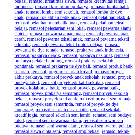
bekasi
,
remasol kreatifitas siswa
,
remasol kreativitas remaja
indonesia
,
remasol kurikulum prakarya
,
remasol lomba batik
anak
,
remasol lomba seni sekolah
,
remasol lomba tie dye
anak
,
remasol pelatihan batik anak
,
remasol pelatihan ekskul
,
remasol pelatihan membatik anak
,
remasol pelatihan tekstil
pelajar
,
remasol pelestarian seni lokal
,
remasol pewarna alami
sintetis
,
remasol pewarna aman anak
,
remasol pewarna anak
cerah
,
remasol pewarna tekstil anak
,
remasol pewarna tekstil
edukatif
,
remasol pewarna tekstil untuk pelajar
,
remasol
pewarna tie dye remaja
,
remasol prakarya anak indonesia
,
remasol prakarya depok
,
remasol prakarya nasional
,
remasol
prakarya pelajar bandung
,
remasol prakarya sekolah
pontianak
,
remasol prakarya tie dye bali
,
remasol produk batik
sekolah
,
remasol program sekolah kreatif
,
remasol proyek
akhir prakarya
,
remasol proyek anak sekolah
,
remasol proyek
budaya lokal
,
remasol proyek edukatif sekolah
,
remasol
proyek kolaborasi batik
,
remasol proyek pewarna batik
,
remasol proyek prakarya semarang
,
remasol proyek sekolah
bekasi
,
remasol proyek seni anak
,
remasol proyek seni remaja
,
remasol proyek seni samarinda
,
remasol proyek tie dye
tangerang
,
remasol sekolah dasar batik
,
remasol sekolah
kreatif jogja
,
remasol sekolah seni jambi
,
remasol seni budaya
lokal
,
remasol seni pewarnaan kain
,
remasol seni warisan
budaya
,
remasol seni warna alami
,
remasol seni warna pelajar
,
remasol siswa cinta seni
,
remasol smp bekasi
,
remasol teknik