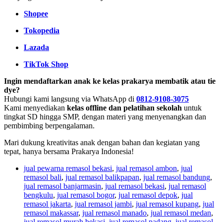
Shopee
Tokopedia
Lazada
TikTok Shop
Ingin mendaftarkan anak ke kelas prakarya membatik atau tie
dye?
Hubungi kami langsung via WhatsApp di
0812-9108-3075
Kami menyediakan
kelas offline dan pelatihan sekolah
untuk
tingkat SD hingga SMP, dengan materi yang menyenangkan dan
pembimbing berpengalaman.
Mari dukung kreativitas anak dengan bahan dan kegiatan yang
tepat, hanya bersama Prakarya Indonesia!
jual pewarna remasol bekasi
,
jual remasol ambon
,
jual
remasol bali
,
jual remasol balikpapan
,
jual remasol bandung
,
jual remasol banjarmasin
,
jual remasol bekasi
,
jual remasol
bengkulu
,
jual remasol bogor
,
jual remasol depok
,
jual
remasol jakarta
,
jual remasol jambi
,
jual remasol kupang
,
jual
remasol makassar
,
jual remasol manado
,
jual remasol medan
,
jual remasol murah bekasi
,
jual remasol padang
,
jual remasol