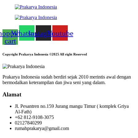
hopping-
Whatsapp
Instagram
Youtube
cart
Copyright Prakarya Indonesia ©2025 All right Reserved
Prakarya Indonesia sudah berdiri sejak 2010 merintis awal dengan
bermodalkan keterampilan dan jiwa seni yang dalam.
Alamat
Jl. Pesantren no.159 Jurang mangu Timur ( komplek Griya
Al-Fath)
+62 812-9108-3075
02127840299
rumahprakarya@gmail.com