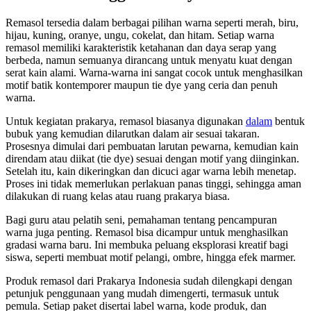
Remasol tersedia dalam berbagai pilihan warna seperti merah, biru,
hijau, kuning, oranye, ungu, cokelat, dan hitam. Setiap warna
remasol memiliki karakteristik ketahanan dan daya serap yang
berbeda, namun semuanya dirancang untuk menyatu kuat dengan
serat kain alami. Warna-warna ini sangat cocok untuk menghasilkan
motif batik kontemporer maupun tie dye yang ceria dan penuh
warna.
Untuk kegiatan prakarya, remasol biasanya digunakan
dalam
bentuk
bubuk yang kemudian dilarutkan dalam air sesuai takaran.
Prosesnya dimulai dari pembuatan larutan pewarna, kemudian kain
direndam atau diikat (tie dye) sesuai dengan motif yang diinginkan.
Setelah itu, kain dikeringkan dan dicuci agar warna lebih menetap.
Proses ini tidak memerlukan perlakuan panas tinggi, sehingga aman
dilakukan di ruang kelas atau ruang prakarya biasa.
Bagi guru atau pelatih seni, pemahaman tentang pencampuran
warna juga penting. Remasol bisa dicampur untuk menghasilkan
gradasi warna baru. Ini membuka peluang eksplorasi kreatif bagi
siswa, seperti membuat motif pelangi, ombre, hingga efek marmer.
Produk remasol dari Prakarya Indonesia sudah dilengkapi dengan
petunjuk penggunaan yang mudah dimengerti, termasuk untuk
pemula. Setiap paket disertai label warna, kode produk, dan