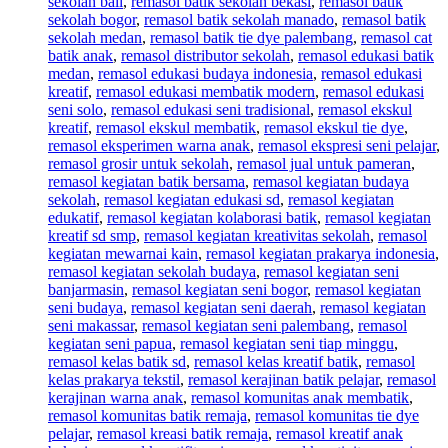
sekolah bali
,
remasol batik sekolah bekasi
,
remasol batik
sekolah bogor
,
remasol batik sekolah manado
,
remasol batik
sekolah medan
,
remasol batik tie dye palembang
,
remasol cat
batik anak
,
remasol distributor sekolah
,
remasol edukasi batik
medan
,
remasol edukasi budaya indonesia
,
remasol edukasi
kreatif
,
remasol edukasi membatik modern
,
remasol edukasi
seni solo
,
remasol edukasi seni tradisional
,
remasol ekskul
kreatif
,
remasol ekskul membatik
,
remasol ekskul tie dye
,
remasol eksperimen warna anak
,
remasol ekspresi seni pelajar
,
remasol grosir untuk sekolah
,
remasol jual untuk pameran
,
remasol kegiatan batik bersama
,
remasol kegiatan budaya
sekolah
,
remasol kegiatan edukasi sd
,
remasol kegiatan
edukatif
,
remasol kegiatan kolaborasi batik
,
remasol kegiatan
kreatif sd smp
,
remasol kegiatan kreativitas sekolah
,
remasol
kegiatan mewarnai kain
,
remasol kegiatan prakarya indonesia
,
remasol kegiatan sekolah budaya
,
remasol kegiatan seni
banjarmasin
,
remasol kegiatan seni bogor
,
remasol kegiatan
seni budaya
,
remasol kegiatan seni daerah
,
remasol kegiatan
seni makassar
,
remasol kegiatan seni palembang
,
remasol
kegiatan seni papua
,
remasol kegiatan seni tiap minggu
,
remasol kelas batik sd
,
remasol kelas kreatif batik
,
remasol
kelas prakarya tekstil
,
remasol kerajinan batik pelajar
,
remasol
kerajinan warna anak
,
remasol komunitas anak membatik
,
remasol komunitas batik remaja
,
remasol komunitas tie dye
pelajar
,
remasol kreasi batik remaja
,
remasol kreatif anak