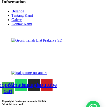
Information
Beranda
Tentang Kami
Galery
Kontak Kami
hopping-
Whatsapp
Instagram
Youtube
cart
Copyright Prakarya Indonesia ©2025
All right Reserved