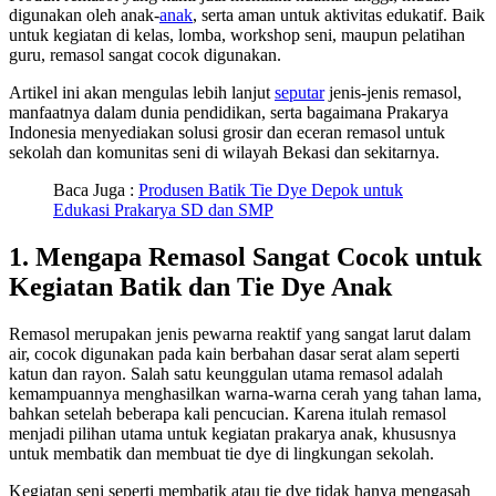
digunakan oleh anak-
anak
, serta aman untuk aktivitas edukatif. Baik
untuk kegiatan di kelas, lomba, workshop seni, maupun pelatihan
guru, remasol sangat cocok digunakan.
Artikel ini akan mengulas lebih lanjut
seputar
jenis-jenis remasol,
manfaatnya dalam dunia pendidikan, serta bagaimana Prakarya
Indonesia menyediakan solusi grosir dan eceran remasol untuk
sekolah dan komunitas seni di wilayah Bekasi dan sekitarnya.
Baca Juga :
Produsen Batik Tie Dye Depok untuk
Edukasi Prakarya SD dan SMP
1. Mengapa Remasol Sangat Cocok untuk
Kegiatan Batik dan Tie Dye Anak
Remasol merupakan jenis pewarna reaktif yang sangat larut dalam
air, cocok digunakan pada kain berbahan dasar serat alam seperti
katun dan rayon. Salah satu keunggulan utama remasol adalah
kemampuannya menghasilkan warna-warna cerah yang tahan lama,
bahkan setelah beberapa kali pencucian. Karena itulah remasol
menjadi pilihan utama untuk kegiatan prakarya anak, khususnya
untuk membatik dan membuat tie dye di lingkungan sekolah.
Kegiatan seni seperti membatik atau tie dye tidak hanya mengasah