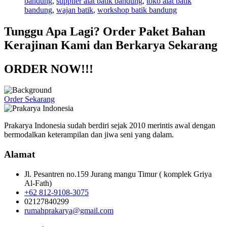
bandung
,
supplier alat batik bandung
,
toko alat batik
bandung
,
wajan batik
,
workshop batik bandung
Tunggu Apa Lagi? Order Paket Bahan
Kerajinan Kami dan Berkarya Sekarang
ORDER NOW!!!
Order Sekarang
Prakarya Indonesia sudah berdiri sejak 2010 merintis awal dengan
bermodalkan keterampilan dan jiwa seni yang dalam.
Alamat
Jl. Pesantren no.159 Jurang mangu Timur ( komplek Griya
Al-Fath)
+62 812-9108-3075
02127840299
rumahprakarya@gmail.com