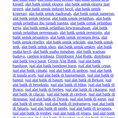
kreatif
,
alat batik untuk ekspor
,
alat batik untuk ekspor luar
negeri
,
alat batik untuk industri kecil
,
alat batik untuk
koperasi
,
alat batik untuk madrasah
,
alat batik untuk pameran
,
alat batik untuk pelajar
,
alat batik untuk pelatihan
,
alat batik
untuk pelatihan ibu rumah tangga
,
alat batik untuk pelatihan
kerja
,
alat batik untuk pelatihan kewirausahaan
,
alat batik
untuk pelatihan perempuan
,
alat batik untuk pengrajin
,
alat
batik untuk pesantren
,
alat batik untuk program desa
,
alat
batik untuk reseller
,
alat batik untuk sekolah
,
alat batik untuk
smk
,
alat batik untuk ukm
,
alat batik untuk umkm
,
alat batik
usaha kecil
,
alat batik usaha rumahan
,
alat batik warisan
budaya
,
canting tembaga
,
Distributor Alat Batik
,
distributor
alat batik jawa barat
,
Grosir Alat Batik
,
jual alat batik
bandung
,
jual alat batik bandung barat
,
jual alat batik cepat
,
jual alat batik cimahi
,
jual alat batik di ambon
,
jual alat batik
di banda aceh
,
jual alat batik di banjarmasin
,
jual alat batik di
bantul
,
jual alat batik di batam
,
jual alat batik di Bekasi
,
jual
alat batik di bengkulu
,
jual alat batik di blitar
,
jual alat batik di
Bogor
,
jual alat batik di brebes
,
jual alat batik di cikarang
,
jual
alat batik di cilacap
,
jual alat batik di cirebon
,
jual alat batik di
denpasar
,
jual alat batik di Depok
,
jual alat batik di garut
,
jual
alat batik di gresik
,
jual alat batik di indramayu
,
jual alat batik
di Jakarta
,
jual alat batik di jambi
,
jual alat batik di jayapura
,
jual alat batik di jember
,
jual alat batik di jepara
,
jual alat batik
di karawang
,
jual alat batik di kendari
,
jual alat batik di klaten
,