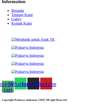
Information
Beranda
Tentang Kami
Galery
Kontak Kami
hopping-
Whatsapp
Instagram
Youtube
cart
Copyright Prakarya Indonesia ©2025 All right Reserved