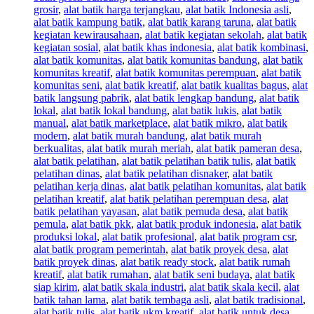
grosir
,
alat batik harga terjangkau
,
alat batik Indonesia asli
,
alat batik kampung batik
,
alat batik karang taruna
,
alat batik
kegiatan kewirausahaan
,
alat batik kegiatan sekolah
,
alat batik
kegiatan sosial
,
alat batik khas indonesia
,
alat batik kombinasi
,
alat batik komunitas
,
alat batik komunitas bandung
,
alat batik
komunitas kreatif
,
alat batik komunitas perempuan
,
alat batik
komunitas seni
,
alat batik kreatif
,
alat batik kualitas bagus
,
alat
batik langsung pabrik
,
alat batik lengkap bandung
,
alat batik
lokal
,
alat batik lokal bandung
,
alat batik lukis
,
alat batik
manual
,
alat batik marketplace
,
alat batik mikro
,
alat batik
modern
,
alat batik murah bandung
,
alat batik murah
berkualitas
,
alat batik murah meriah
,
alat batik pameran desa
,
alat batik pelatihan
,
alat batik pelatihan batik tulis
,
alat batik
pelatihan dinas
,
alat batik pelatihan disnaker
,
alat batik
pelatihan kerja dinas
,
alat batik pelatihan komunitas
,
alat batik
pelatihan kreatif
,
alat batik pelatihan perempuan desa
,
alat
batik pelatihan yayasan
,
alat batik pemuda desa
,
alat batik
pemula
,
alat batik pkk
,
alat batik produk indonesia
,
alat batik
produksi lokal
,
alat batik profesional
,
alat batik program csr
,
alat batik program pemerintah
,
alat batik proyek desa
,
alat
batik proyek dinas
,
alat batik ready stock
,
alat batik rumah
kreatif
,
alat batik rumahan
,
alat batik seni budaya
,
alat batik
siap kirim
,
alat batik skala industri
,
alat batik skala kecil
,
alat
batik tahan lama
,
alat batik tembaga asli
,
alat batik tradisional
,
alat batik tulis
,
alat batik ukm kreatif
,
alat batik untuk desa