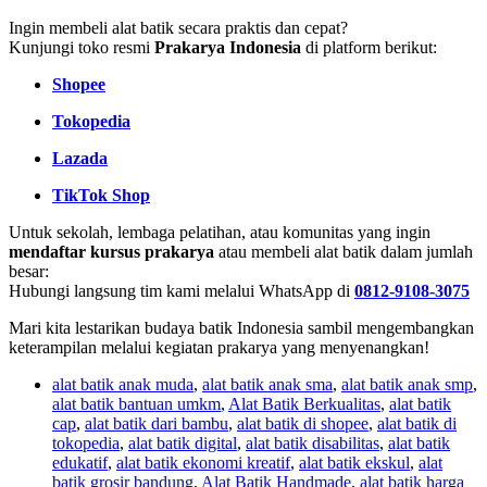
Ingin membeli alat batik secara praktis dan cepat?
Kunjungi toko resmi
Prakarya Indonesia
di platform berikut:
Shopee
Tokopedia
Lazada
TikTok Shop
Untuk sekolah, lembaga pelatihan, atau komunitas yang ingin
mendaftar kursus prakarya
atau membeli alat batik dalam jumlah
besar:
Hubungi langsung tim kami melalui WhatsApp di
0812-9108-3075
Mari kita lestarikan budaya batik Indonesia sambil mengembangkan
keterampilan melalui kegiatan prakarya yang menyenangkan!
alat batik anak muda
,
alat batik anak sma
,
alat batik anak smp
,
alat batik bantuan umkm
,
Alat Batik Berkualitas
,
alat batik
cap
,
alat batik dari bambu
,
alat batik di shopee
,
alat batik di
tokopedia
,
alat batik digital
,
alat batik disabilitas
,
alat batik
edukatif
,
alat batik ekonomi kreatif
,
alat batik ekskul
,
alat
batik grosir bandung
,
Alat Batik Handmade
,
alat batik harga