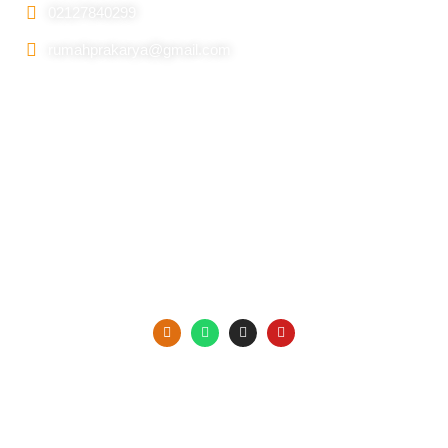
02127840299
rumahprakarya@gmail.com
Information
Beranda
Tentang Kami
Galery
Kontak Kami
Copyright Prakarya Indonesia ©2025
All right Reserved