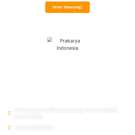
Order Sekarang
Prakarya Indonesia sudah berdiri sejak 2010 merintis awal
dengan bermodalkan keterampilan dan jiwa seni yang dalam.
Alamat
Jl. Pesantren no.159 Jurang mangu Timur ( komplek
Griya Al-Fath)
+62 812-9108-3075