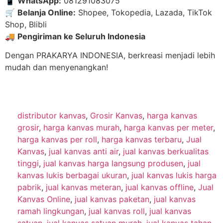
📱
WhatsApp:
081291083075
🛒
Belanja Online:
Shopee, Tokopedia, Lazada, TikTok
Shop, Blibli
🚚
Pengiriman ke Seluruh Indonesia
Dengan PRAKARYA INDONESIA, berkreasi menjadi lebih
mudah dan menyenangkan!
distributor kanvas
,
Grosir Kanvas
,
harga kanvas
grosir
,
harga kanvas murah
,
harga kanvas per meter
,
harga kanvas per roll
,
harga kanvas terbaru
,
Jual
Kanvas
,
jual kanvas anti air
,
jual kanvas berkualitas
tinggi
,
jual kanvas harga langsung produsen
,
jual
kanvas lukis berbagai ukuran
,
jual kanvas lukis harga
pabrik
,
jual kanvas meteran
,
jual kanvas offline
,
Jual
Kanvas Online
,
jual kanvas paketan
,
jual kanvas
ramah lingkungan
,
jual kanvas roll
,
jual kanvas
satuan
,
jual kanvas satuan murah
,
jual kanvas tahan