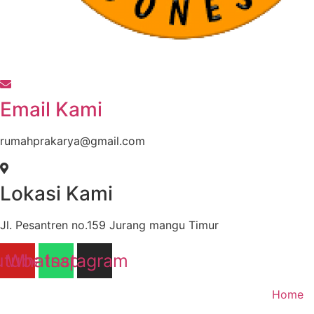
Email Kami
rumahprakarya@gmail.com
Lokasi Kami
Jl. Pesantren no.159 Jurang mangu Timur
utube
Whatsapp
Instagram
Home