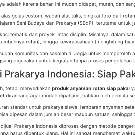
 adalah karena bahan ini mudah didapat, murah, dan sangat
las gelas custom, wadah alat tulis, bingkai foto dari rot
jaran Seni Budaya dan Prakarya (SBdP), terutama untuk j
kasi tematik dan proyek lintas disiplin. Misalnya, dalam sa
a tumbuhnya rotan), hingga kewirausahaan (menghitung biay
mudah komunitas dan sekolah di Jogja untuk memperoleh a
ngsung digunakan untuk kegiatan tanpa proses pengolahan
 Prakarya Indonesia: Siap Pak
ah, tetapi menyediakan
produk anyaman rotan siap pakai
ya
ket dirancang agar mudah dipahami, bahkan oleh pemula se
uran standar untuk prakarya siswa, lembaran anyaman seten
isa dipesan dalam jumlah besar maupun satuan, sehingga f
g dijual Prakarya Indonesia diproses dengan metode penge
npa harus dibentuk ulang. Hal ini sangat menghemat wak