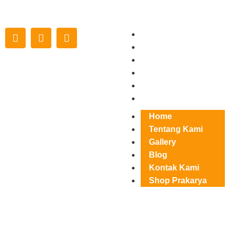
Home
Tentang Kami
Gallery
Blog
Kontak Kami
Shop Prakarya
Home
Tentang Kami
Gallery
Blog
Kontak Kami
Shop Prakarya
Juni 16, 2025
prakaryaindonesia
Events
,
Informasi Karya & Kerajinan
,
News