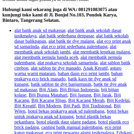
Hubungi kami sekarang juga di WA: 081291083075 atau
kunjungi toko kami di Jl. Bonjol No.103, Pondok Karya,
Bintaro, Tangerang Selatan.
alat batik anak sd makassar
,
alat batik anak sekolah dasar
tasikmalaya
,
alat batik sederhana denpasar
,
alat batik sekolah
dasar balikpapan
,
alat batik tie dye malang
,
alat eco print anak
sd samarinda
,
alat eco print sederhana palembang
,
alat
membatik anak sekolah jambi
,
alat membatik lengkap malang
,
alat membatik pemula banda aceh
,
alat membatik pemula
palembang
,
alat prakarya sekolah samarinda
,
alat sablon batik
cirebon
,
alat sablon tie dye manado
,
Anak Kreatif
,
asturo
warna warni mataram
,
bahan daun eco print jambi
,
bahan
prakarya eco brick manado
,
batik kaos tie dye anak sd
kupang
,
batik sablon tie dye banjarmasin
,
batik tie dye anak
sd makassar
,
Biji Alam
,
Biji Bijian Indonesia
,
biji bijian
kolase
,
Biji Bunga Matahari
,
Biji Jagung
,
Biji Jarak
,
Biji
Kacang
,
Biji Kacang Hijau
,
Biji Kacang Merah
,
Biji Kedelai
,
Biji Kreatif
,
Biji Modern
,
Biji Padi
,
Biji Tradisional
,
Biji
Wijen
,
botol bekas prakarya anak sd palembang
,
botol bekas
untuk prakarya anak sd kupang
,
botol plastik bekas
pekanbaru
,
botol plastik daur ulang padang
,
botol plastik eco
brick padang
,
canting batik manual palembang
,
eco print
katun makassar
,
eco print pewarna alami tasikmalaya
,
Edukasi