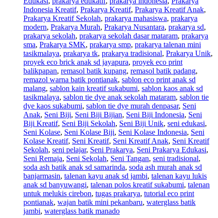
Edukasi
,
prakarya edukatif
,
prakarya indonesia
,
Prakarya
Indonesia Kreatif
,
Prakarya Kreatif
,
Prakarya Kreatif Anak
,
Prakarya Kreatif Sekolah
,
prakarya mahasiswa
,
prakarya
modern
,
Prakarya Murah
,
Prakarya Nusantara
,
prakarya sd
,
prakarya sekolah
,
prakarya sekolah dasar mataram
,
prakarya
sma
,
Prakarya SMK
,
prakarya smp
,
prakarya talenan mini
tasikmalaya
,
prakarya tk
,
prakarya tradisional
,
Prakarya Unik
,
proyek eco brick anak sd jayapura
,
proyek eco print
balikpapan
,
remasol batik kupang
,
remasol batik padang
,
remazol warna batik pontianak
,
sablon eco print anak sd
malang
,
sablon kain kreatif sukabumi
,
sablon kaos anak sd
tasikmalaya
,
sablon tie dye anak sekolah mataram
,
sablon tie
dye kaos sukabumi
,
sablon tie dye murah denpasar
,
Seni
Anak
,
Seni Biji
,
Seni Biji Bijian
,
Seni Biji Indonesia
,
Seni
Biji Kreatif
,
Seni Biji Sekolah
,
Seni Biji Unik
,
seni edukasi
,
Seni Kolase
,
Seni Kolase Biji
,
Seni Kolase Indonesia
,
Seni
Kolase Kreatif
,
Seni Kreatif
,
Seni Kreatif Anak
,
Seni Kreatif
Sekolah
,
seni pelajar
,
Seni Prakarya
,
Seni Prakarya Edukasi
,
Seni Remaja
,
Seni Sekolah
,
Seni Tangan
,
seni tradisional
,
soda ash batik anak sd samarinda
,
soda ash murah anak sd
banjarmasin
,
talenan kayu anak sd jambi
,
talenan kayu lukis
anak sd banyuwangi
,
talenan polos kreatif sukabumi
,
talenan
untuk melukis cirebon
,
tugas prakarya
,
tutorial eco print
pontianak
,
wajan batik mini pekanbaru
,
waterglass batik
jambi
,
waterglass batik manado