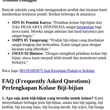
Testimoni Pelanggan
Banyak sekolah yang telah menggunakan produk dan layanan kami
memberikan testimoni positif. Berikut beberapa di antaranya:
SDN 01 Pondok Karya:
“Pelatihan kolase biji-bijian dari
Toko PRAKARYA INDONESIA sangat
bermanfaat
bagi
siswa kami. Mereka sangat antusias dan hasil karyanya pun
sangat bagus.”
SMPN 05 Tangerang:
“Produk biji-bijian yang disediakan
sangat lengkap dan berkualitas. Kami sangat puas dengan
layanan yang diberikan.”
SMAN 03 Bintaro:
“Dengan mengikuti pelatihan kolase biji-
bijian, siswa kami menjadi lebih kreatif dan termotivasi untuk
berkarya.”
Baca juga:
081291083075 Jual Kerajinan Prakarya Sedotan
FAQ (Frequently Asked Questions)
Perlengkapan Kolase Biji-bijian
1. Apa saja jenis biji-bijian yang tersedia untuk kolase?
Kami
menyediakan berbagai jenis biji-bijian, antara lain biji jagung, biji
kedelai, biji kacang hijau, biji kacang merah, biji wijen, biji bunga