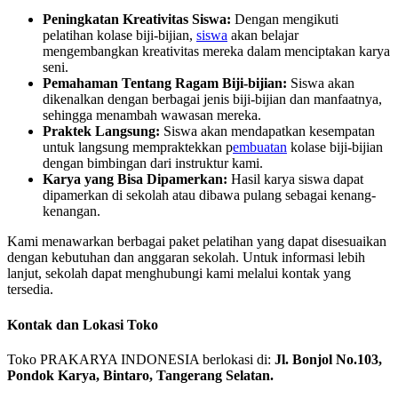
Peningkatan Kreativitas Siswa:
Dengan mengikuti
pelatihan kolase biji-bijian,
siswa
akan belajar
mengembangkan kreativitas mereka dalam menciptakan karya
seni.
Pemahaman Tentang Ragam Biji-bijian:
Siswa akan
dikenalkan dengan berbagai jenis biji-bijian dan manfaatnya,
sehingga menambah wawasan mereka.
Praktek Langsung:
Siswa akan mendapatkan kesempatan
untuk langsung mempraktekkan p
embuatan
kolase biji-bijian
dengan bimbingan dari instruktur kami.
Karya yang Bisa Dipamerkan:
Hasil karya siswa dapat
dipamerkan di sekolah atau dibawa pulang sebagai kenang-
kenangan.
Kami menawarkan berbagai paket pelatihan yang dapat disesuaikan
dengan kebutuhan dan anggaran sekolah. Untuk informasi lebih
lanjut, sekolah dapat menghubungi kami melalui kontak yang
tersedia.
Kontak dan Lokasi Toko
Toko PRAKARYA INDONESIA berlokasi di:
Jl. Bonjol No.103,
Pondok Karya, Bintaro, Tangerang Selatan.