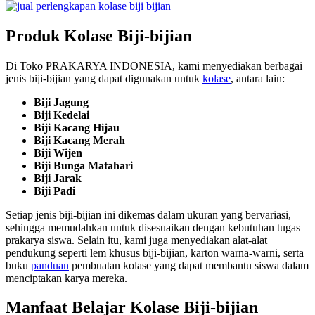
Produk Kolase Biji-bijian
Di Toko PRAKARYA INDONESIA, kami menyediakan berbagai
jenis biji-bijian yang dapat digunakan untuk
kolase
, antara lain:
Biji Jagung
Biji Kedelai
Biji Kacang Hijau
Biji Kacang Merah
Biji Wijen
Biji Bunga Matahari
Biji Jarak
Biji Padi
Setiap jenis biji-bijian ini dikemas dalam ukuran yang bervariasi,
sehingga memudahkan untuk disesuaikan dengan kebutuhan tugas
prakarya siswa. Selain itu, kami juga menyediakan alat-alat
pendukung seperti lem khusus biji-bijian, karton warna-warni, serta
buku
panduan
pembuatan kolase yang dapat membantu siswa dalam
menciptakan karya mereka.
Manfaat Belajar Kolase Biji-bijian