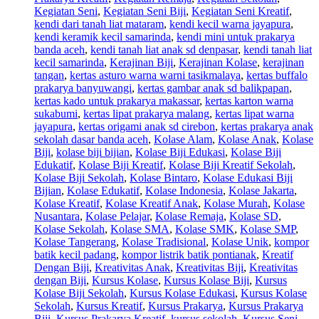
Kegiatan Seni
,
Kegiatan Seni Biji
,
Kegiatan Seni Kreatif
,
kendi dari tanah liat mataram
,
kendi kecil warna jayapura
,
kendi keramik kecil samarinda
,
kendi mini untuk prakarya
banda aceh
,
kendi tanah liat anak sd denpasar
,
kendi tanah liat
kecil samarinda
,
Kerajinan Biji
,
Kerajinan Kolase
,
kerajinan
tangan
,
kertas asturo warna warni tasikmalaya
,
kertas buffalo
prakarya banyuwangi
,
kertas gambar anak sd balikpapan
,
kertas kado untuk prakarya makassar
,
kertas karton warna
sukabumi
,
kertas lipat prakarya malang
,
kertas lipat warna
jayapura
,
kertas origami anak sd cirebon
,
kertas prakarya anak
sekolah dasar banda aceh
,
Kolase Alam
,
Kolase Anak
,
Kolase
Biji
,
kolase biji bijian
,
Kolase Biji Edukasi
,
Kolase Biji
Edukatif
,
Kolase Biji Kreatif
,
Kolase Biji Kreatif Sekolah
,
Kolase Biji Sekolah
,
Kolase Bintaro
,
Kolase Edukasi Biji
Bijian
,
Kolase Edukatif
,
Kolase Indonesia
,
Kolase Jakarta
,
Kolase Kreatif
,
Kolase Kreatif Anak
,
Kolase Murah
,
Kolase
Nusantara
,
Kolase Pelajar
,
Kolase Remaja
,
Kolase SD
,
Kolase Sekolah
,
Kolase SMA
,
Kolase SMK
,
Kolase SMP
,
Kolase Tangerang
,
Kolase Tradisional
,
Kolase Unik
,
kompor
batik kecil padang
,
kompor listrik batik pontianak
,
Kreatif
Dengan Biji
,
Kreativitas Anak
,
Kreativitas Biji
,
Kreativitas
dengan Biji
,
Kursus Kolase
,
Kursus Kolase Biji
,
Kursus
Kolase Biji Sekolah
,
Kursus Kolase Edukasi
,
Kursus Kolase
Sekolah
,
Kursus Kreatif
,
Kursus Prakarya
,
Kursus Prakarya
Biji
,
Kursus Prakarya Kreatif
,
kursus sekolah
,
Kursus Seni
,