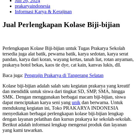
Juli 26, 2024
prakaryaindonesia
Informasi Karya & Kerajinan
Jual Perlengkapan Kolase Biji-bijian
Perlengkapan Kolase Biji-bijian untuk Tugas Prakarya Sekolah
tersedia juga alat batik, pewarna batik, karya sedotan, karya serat
pandan, karya dari koran, wayang kertas, tanah liat, rotan anyaman,
prakarya botol bekas, kaos tie dye, cat kain, kanvas lukis, dll.
Baca juga:
Pengrajin Prakarya di Tangerang Selatan
Kolase biji-bijian adalah salah satu kegiatan prakarya yang kreatif
dan mendidik untuk siswa dari tingkat SD, SMP, SMA, hingga
SMK. Dengan menggunakan berbagai macam biji-bijian, siswa
dapat menciptakan karya seni yang
unik
dan berwarna. Untuk
mendukung kegiatan ini, Toko PRAKARYA INDONESIA
menyediakan berbagai perlengkapan kolase biji-bijian lengkap
dengan layanan pelatihan dan kursus prakarya ke sekolah-sekolah.
Berikut adalah informasi lengkap mengenai produk dan layanan
yang kami tawarkan.