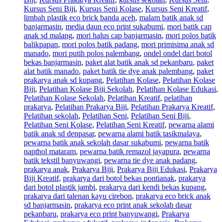
Kursus Seni Biji
,
Kursus Seni Kolase
,
Kursus Seni Kreatif
,
limbah plastik eco brick banda aceh
,
malam batik anak sd
banjarmasin
,
media daun eco print sukabumi
,
mori batik cap
anak sd malang
,
mori halus cap banjarmasin
,
mori polos batik
balikpapan
,
mori polos batik padang
,
mori primisima anak sd
manado
,
mori putih polos palembang
,
ondel ondel dari botol
bekas banjarmasin
,
paket alat batik anak sd pekanbaru
,
paket
alat batik manado
,
paket batik tie dye anak palembang
,
paket
prakarya anak sd kupang
,
Pelatihan Kolase
,
Pelatihan Kolase
Biji
,
Pelatihan Kolase Biji Sekolah
,
Pelatihan Kolase Edukasi
,
Pelatihan Kolase Sekolah
,
Pelatihan Kreatif
,
pelatihan
prakarya
,
Pelatihan Prakarya Biji
,
Pelatihan Prakarya Kreatif
,
Pelatihan sekolah
,
Pelatihan Seni
,
Pelatihan Seni Biji
,
Pelatihan Seni Kolase
,
Pelatihan Seni Kreatif
,
pewarna alami
batik anak sd denpasar
,
pewarna alami batik tasikmalaya
,
pewarna batik anak sekolah dasar sukabumi
,
pewarna batik
napthol mataram
,
pewarna batik remazol jayapura
,
pewarna
batik tekstil banyuwangi
,
pewarna tie dye anak padang
,
prakarya anak
,
Prakarya Biji
,
Prakarya Biji Edukasi
,
Prakarya
Biji Kreatif
,
prakarya dari botol bekas pontianak
,
prakarya
dari botol plastik jambi
,
prakarya dari kendi bekas kupang
,
prakarya dari talenan kayu cirebon
,
prakarya eco brick anak
sd banjarmasin
,
prakarya eco print anak sekolah dasar
pekanbaru
,
prakarya eco print banyuwangi
,
Prakarya