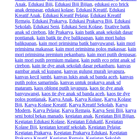
Anak
,
Edukasi Biji
,
Edukasi Biji Bijian
,
edukasi eco brick
anak denpasar
,
edukasi kolase
,
Edukasi Kreatif
,
Edukasi
Kreatif Anak
,
Edukasi Kreatif Pelajar
,
Edukasi Kreatif
Remaja
,
Edukasi Prakarya
,
Edukasi Prakarya Biji
,
Edukasi
Sekolah
,
Edukasi Seni
,
Edukasi Seni Kolase
,
fixative batik
anak sd cirebon
,
Ide Prakarya
,
kain batik anak sekolah dasar
pontianak
,
kain batik tie dye balikpapan
,
kain mori halus
balikpapan
,
kain mori primisima batik banyuwangi
,
kain mori
primisima makassar
,
kain mori primisima polos makassar
,
kain
mori primisima premium pekanbaru
,
kain mori putih denpasar
,
kain mori putih premium malang
,
kain putih eco print anak sd
cirebon
,
kain tie dye anak sekolah dasar pekanbaru
,
kanvas
gambar anak sd kupang
,
kanvas gulung murah jayapura
,
kanvas kecil jambi
,
kanvas lukis anak sd banda aceh
,
kanvas
putih polos samarinda
,
kanvas untuk prakarya anak sd
mataram
,
kaos oblong putih jayapura
,
kaos tie dye anak
banyuwangi
,
kaos tie dye anak sd banda aceh
,
kaos tie dye
polos pontianak
,
Karya Anak
,
Karya Kolase
,
Karya Kolase
Biji
,
Karya Kolase Kreatif
,
Karya Kreatif Sekolah
,
Karya
Modern
,
Karya Pelajar
,
Karya Remaja
,
Karya Seni Biji
,
karya
seni botol bekas manado
,
kegiatan anak
,
Kegiatan Biji Bijian
,
Kegiatan Edukasi Kolase
,
Kegiatan Edukatif
,
Kegiatan
Kolase Biji
,
kegiatan kreatif sekolah
,
Kegiatan Pelajar
,
Kegiatan Prakarya
,
Kegiatan Prakarya Edukasi
,
Kegiatan
Prakarya Kreatif
,
Kegiatan Remaja
,
Kegiatan Sekolah
,