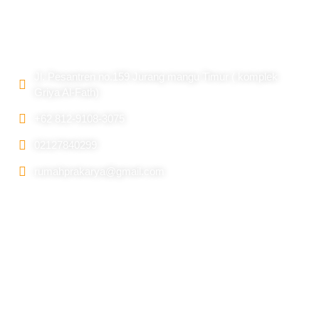
Alamat
Jl. Pesantren no.159 Jurang mangu Timur ( komplek
Griya Al-Fath)
+62 812-9108-3075
02127840299
rumahprakarya@gmail.com
Information
Beranda
Tentang Kami
Galery