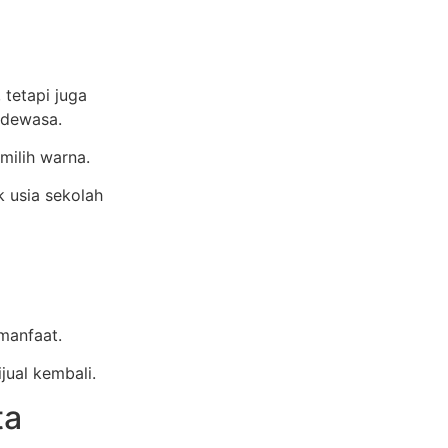
 tetapi juga
 dewasa.
milih warna.
 usia sekolah
manfaat.
jual kembali.
ta