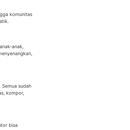
ngga komunitas
tik.
anak-anak,
 menyenangkan,
i. Semua sudah
as, kompor,
utor bisa