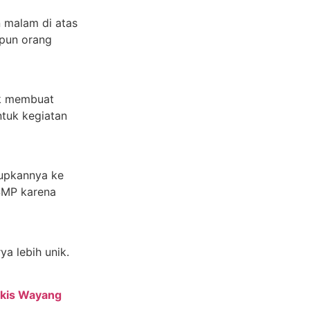
 malam di atas
upun orang
uk membuat
ntuk kegiatan
lupkannya ke
SMP karena
a lebih unik.
ukis Wayang