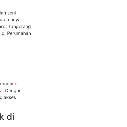
an seni
 utamanya
aro, Tangerang
g di Perumahan
erbagai
e-
a
. Dengan
diakses
k di