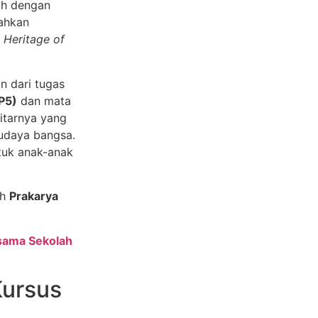
h dengan
Bahkan
l Heritage of
n dari tugas
(P5)
dan mata
kitarnya yang
budaya bangsa.
tuk anak-anak
ah
Prakarya
sama Sekolah
Kursus