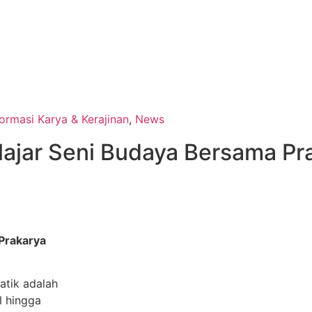
formasi Karya & Kerajinan
,
News
lajar Seni Budaya Bersama Pr
Prakarya
atik adalah
l hingga