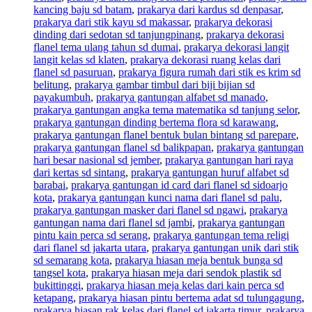
kancing baju sd batam
,
prakarya dari kardus sd denpasar
,
prakarya dari stik kayu sd makassar
,
prakarya dekorasi
dinding dari sedotan sd tanjungpinang
,
prakarya dekorasi
flanel tema ulang tahun sd dumai
,
prakarya dekorasi langit
langit kelas sd klaten
,
prakarya dekorasi ruang kelas dari
flanel sd pasuruan
,
prakarya figura rumah dari stik es krim sd
belitung
,
prakarya gambar timbul dari biji bijian sd
payakumbuh
,
prakarya gantungan alfabet sd manado
,
prakarya gantungan angka tema matematika sd tanjung selor
,
prakarya gantungan dinding bertema flora sd karawang
,
prakarya gantungan flanel bentuk bulan bintang sd parepare
,
prakarya gantungan flanel sd balikpapan
,
prakarya gantungan
hari besar nasional sd jember
,
prakarya gantungan hari raya
dari kertas sd sintang
,
prakarya gantungan huruf alfabet sd
barabai
,
prakarya gantungan id card dari flanel sd sidoarjo
kota
,
prakarya gantungan kunci nama dari flanel sd palu
,
prakarya gantungan masker dari flanel sd ngawi
,
prakarya
gantungan nama dari flanel sd jambi
,
prakarya gantungan
pintu kain perca sd serang
,
prakarya gantungan tema religi
dari flanel sd jakarta utara
,
prakarya gantungan unik dari stik
sd semarang kota
,
prakarya hiasan meja bentuk bunga sd
tangsel kota
,
prakarya hiasan meja dari sendok plastik sd
bukittinggi
,
prakarya hiasan meja kelas dari kain perca sd
ketapang
,
prakarya hiasan pintu bertema adat sd tulungagung
,
prakarya hiasan rak kelas dari flanel sd jakarta timur
,
prakarya