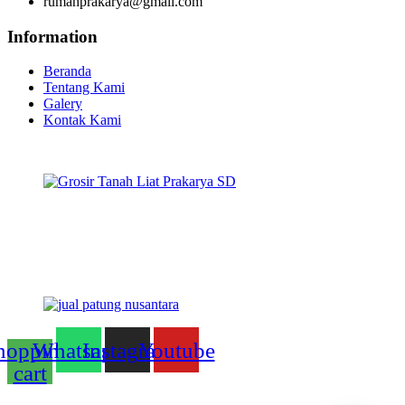
rumahprakarya@gmail.com
Information
Beranda
Tentang Kami
Galery
Kontak Kami
hopping-
Whatsapp
Instagram
Youtube
cart