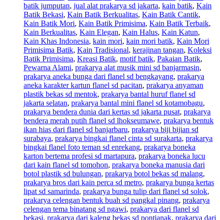
batik jumputan
,
jual alat prakarya sd jakarta
,
kain batik
,
Kain
Batik Bekasi
,
Kain Batik Berkualitas
,
Kain Batik Cantik
,
Kain Batik Mori
,
Kain Batik Primisima
,
Kain Batik Terbaik
,
Kain Berkualitas
,
Kain Elegan
,
Kain Halus
,
Kain Katun
,
Kain Khas Indonesia
,
kain mori
,
kain mori batik
,
Kain Mori
Primisima Batik
,
Kain Tradisional
,
kerajinan tangan
,
Koleksi
Batik Primisima
,
Kreasi Batik
,
motif batik
,
Pakaian Batik
,
Pewarna Alami
,
prakarya alat musik mini sd banjarmasin
,
prakarya aneka bunga dari flanel sd bengkayang
,
prakarya
aneka karakter kartun flanel sd pacitan
,
prakarya anyaman
plastik bekas sd mentok
,
prakarya bantal huruf flanel sd
jakarta selatan
,
prakarya bantal mini flanel sd kotamobagu
,
prakarya bendera dunia dari kertas sd jakarta pusat
,
prakarya
bendera merah putih flanel sd lhokseumawe
,
prakarya bentuk
ikan hias dari flanel sd banjarbaru
,
prakarya biji bijian sd
surabaya
,
prakarya bingkai flanel cinta sd surakarta
,
prakarya
bingkai flanel foto teman sd enrekang
,
prakarya boneka
karton bertema profesi sd martapura
,
prakarya boneka lucu
dari kain flanel sd tomohon
,
prakarya boneka manusia dari
botol plastik sd bulungan
,
prakarya botol bekas sd malang
,
prakarya bros dari kain perca sd metro
,
prakarya bunga kertas
lipat sd samarinda
,
prakarya bunga tulip dari flanel sd solok
,
prakarya celengan bentuk buah sd pangkal pinang
,
prakarya
celengan tema binatang sd ngawi
,
prakarya dari flanel sd
bekasi
,
prakarya dari kaleng bekas sd pontianak
,
prakarya dari