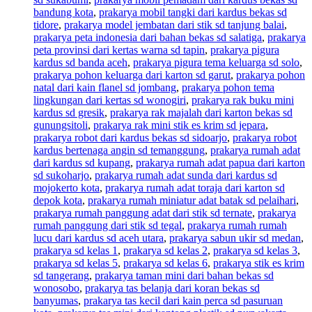
bandung kota
,
prakarya mobil tangki dari kardus bekas sd
tidore
,
prakarya model jembatan dari stik sd tanjung balai
,
prakarya peta indonesia dari bahan bekas sd salatiga
,
prakarya
peta provinsi dari kertas warna sd tapin
,
prakarya pigura
kardus sd banda aceh
,
prakarya pigura tema keluarga sd solo
,
prakarya pohon keluarga dari karton sd garut
,
prakarya pohon
natal dari kain flanel sd jombang
,
prakarya pohon tema
lingkungan dari kertas sd wonogiri
,
prakarya rak buku mini
kardus sd gresik
,
prakarya rak majalah dari karton bekas sd
gunungsitoli
,
prakarya rak mini stik es krim sd jepara
,
prakarya robot dari kardus bekas sd sidoarjo
,
prakarya robot
kardus bertenaga angin sd temanggung
,
prakarya rumah adat
dari kardus sd kupang
,
prakarya rumah adat papua dari karton
sd sukoharjo
,
prakarya rumah adat sunda dari kardus sd
mojokerto kota
,
prakarya rumah adat toraja dari karton sd
depok kota
,
prakarya rumah miniatur adat batak sd pelaihari
,
prakarya rumah panggung adat dari stik sd ternate
,
prakarya
rumah panggung dari stik sd tegal
,
prakarya rumah rumah
lucu dari kardus sd aceh utara
,
prakarya sabun ukir sd medan
,
prakarya sd kelas 1
,
prakarya sd kelas 2
,
prakarya sd kelas 3
,
prakarya sd kelas 5
,
prakarya sd kelas 6
,
prakarya stik es krim
sd tangerang
,
prakarya taman mini dari bahan bekas sd
wonosobo
,
prakarya tas belanja dari koran bekas sd
banyumas
,
prakarya tas kecil dari kain perca sd pasuruan