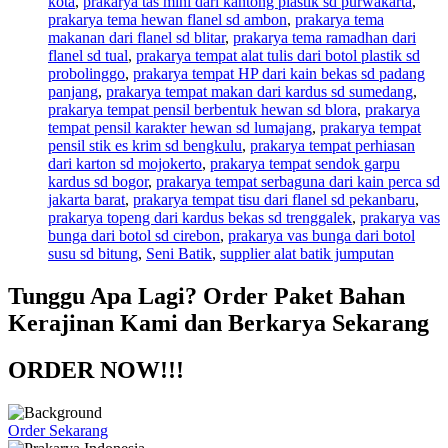
kota
,
prakarya tas mini dari kantong plastik sd purwakarta
,
prakarya tema hewan flanel sd ambon
,
prakarya tema
makanan dari flanel sd blitar
,
prakarya tema ramadhan dari
flanel sd tual
,
prakarya tempat alat tulis dari botol plastik sd
probolinggo
,
prakarya tempat HP dari kain bekas sd padang
panjang
,
prakarya tempat makan dari kardus sd sumedang
,
prakarya tempat pensil berbentuk hewan sd blora
,
prakarya
tempat pensil karakter hewan sd lumajang
,
prakarya tempat
pensil stik es krim sd bengkulu
,
prakarya tempat perhiasan
dari karton sd mojokerto
,
prakarya tempat sendok garpu
kardus sd bogor
,
prakarya tempat serbaguna dari kain perca sd
jakarta barat
,
prakarya tempat tisu dari flanel sd pekanbaru
,
prakarya topeng dari kardus bekas sd trenggalek
,
prakarya vas
bunga dari botol sd cirebon
,
prakarya vas bunga dari botol
susu sd bitung
,
Seni Batik
,
supplier alat batik jumputan
Tunggu Apa Lagi? Order Paket Bahan
Kerajinan Kami dan Berkarya Sekarang
ORDER NOW!!!
Order Sekarang