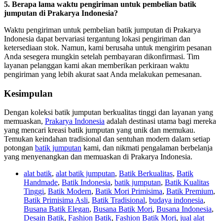
5. Berapa lama waktu pengiriman untuk pembelian batik
jumputan di Prakarya Indonesia?
Waktu pengiriman untuk pembelian batik jumputan di Prakarya
Indonesia dapat bervariasi tergantung lokasi pengiriman dan
ketersediaan stok. Namun, kami berusaha untuk mengirim pesanan
Anda sesegera mungkin setelah pembayaran dikonfirmasi. Tim
layanan pelanggan kami akan memberikan perkiraan waktu
pengiriman yang lebih akurat saat Anda melakukan pemesanan.
Kesimpulan
Dengan koleksi batik jumputan berkualitas tinggi dan layanan yang
memuaskan,
Prakarya Indonesia
adalah destinasi utama bagi mereka
yang mencari kreasi batik jumputan yang unik dan memukau.
Temukan keindahan tradisional dan sentuhan modern dalam setiap
potongan
batik jumputan
kami, dan nikmati pengalaman berbelanja
yang menyenangkan dan memuaskan di Prakarya Indonesia.
alat batik
,
alat batik jumputan
,
Batik Berkualitas
,
Batik
Handmade
,
Batik Indonesia
,
batik jumputan
,
Batik Kualitas
Tinggi
,
Batik Modern
,
Batik Mori Primisima
,
Batik Premium
,
Batik Primisima Asli
,
Batik Tradisional
,
budaya indonesia
,
Busana Batik Elegan
,
Busana Batik Mori
,
Busana Indonesia
,
Desain Batik
,
Fashion Batik
,
Fashion Batik Mori
,
jual alat