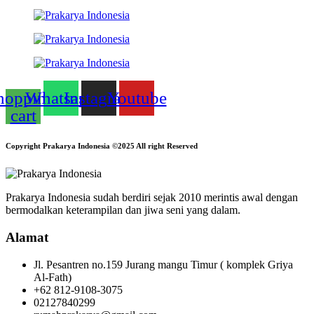
hopping-
Whatsapp
Instagram
Youtube
cart
Copyright Prakarya Indonesia ©2025 All right Reserved
Prakarya Indonesia sudah berdiri sejak 2010 merintis awal dengan
bermodalkan keterampilan dan jiwa seni yang dalam.
Alamat
Jl. Pesantren no.159 Jurang mangu Timur ( komplek Griya
Al-Fath)
+62 812-9108-3075
02127840299