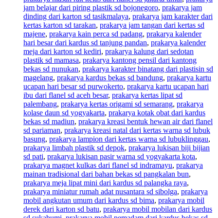
jam belajar dari piring plastik sd bojonegoro
,
prakarya jam
dinding dari karton sd tasikmalaya
,
prakarya jam karakter dari
kertas karton sd tarakan
,
prakarya jam tangan dari kertas sd
majene
,
prakarya kain perca sd padang
,
prakarya kalender
hari besar dari kardus sd tanjung pandan
,
prakarya kalender
meja dari karton sd kediri
,
prakarya kalung dari sedotan
plastik sd mamasa
,
prakarya kantong pensil dari kantong
bekas sd nunukan
,
prakarya karakter binatang dari plastisin sd
magelang
,
prakarya kardus bekas sd bandung
,
prakarya kartu
ucapan hari besar sd purwokerto
,
prakarya kartu ucapan hari
ibu dari flanel sd aceh besar
,
prakarya kertas lipat sd
palembang
,
prakarya kertas origami sd semarang
,
prakarya
kolase daun sd yogyakarta
,
prakarya kotak obat dari kardus
bekas sd madiun
,
prakarya kreasi bentuk hewan air dari flanel
sd pariaman
,
prakarya kreasi natal dari kertas warna sd lubuk
basung
,
prakarya lampion dari kertas warna sd lubuklinggau
,
prakarya limbah plastik sd depok
,
prakarya lukisan biji bijian
sd pati
,
prakarya lukisan pasir warna sd yogyakarta kota
,
prakarya magnet kulkas dari flanel sd indramayu
,
prakarya
mainan tradisional dari bahan bekas sd pangkalan bun
,
prakarya meja lipat mini dari kardus sd palangka raya
,
prakarya miniatur rumah adat nusantara sd sibolga
,
prakarya
mobil angkutan umum dari kardus sd bima
,
prakarya mobil
derek dari karton sd batu
,
prakarya mobil mobilan dari kardus
sd sukabumi
,
prakarya mobil pemadam dari kardus bekas sd