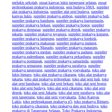
melukis sekolah
,
pusat kanvas lukis tangerang selatan
,
pusat
perlengkapan prakarya indonesia
,
seni budaya SMA
,
supplier
alat prakarya indonesia
,
supplier alat seni budaya
,
supplier
kanvas lukis
,
supplier prakarya ambon
,
supplier prakarya bali
,
supplier prakarya bandung
,
supplier prakarya banjarmasin
,
supplier prakarya bekasi
,
supplier prakarya bogor
,
supplier
prakarya denpasar
,
supplier prakarya depok
,
supplier prakarya
jakarta
,
supplier prakarya jayapura
,
supplier prakarya kupang
,
supplier prakarya lampung
,
supplier prakarya lombok
,
supplier prakarya makassar
,
supplier prakarya malang
,
supplier prakarya Manado
,
supplier prakarya mataram
,
supplier prakarya medan
,
supplier prakarya padang
,
supplier
prakarya palembang
,
supplier prakarya pekanbaru
,
supplier
prakarya pontianak
,
supplier prakarya samarinda
,
supplier
prakarya semarang
,
supplier prakarya surabaya
,
supplier
prakarya tangerang
,
supplier prakarya yogyakarta
,
toko alat
lukis bintaro
,
toko alat prakarya cikarang
,
toko alat prakarya
jakarta
,
toko alat prakarya terlengkap
,
toko alat seni bali
,
toko
alat seni bandung
,
toko alat seni bekasi
,
toko alat seni bogor
,
toko alat seni budaya
,
toko alat seni cikarang
,
toko alat seni
depok
,
toko alat seni Jakarta
,
toko alat seni surabaya
,
toko alat
seni tangerang
,
toko alat seni yogyakarta
,
Toko Kanvas
Lukis
,
toko perlengkapan prakarya p5
,
toko prakarya Bintaro
,
toko prakarya cikarang
,
toko prakarya dan seni budaya
,
toko
prakarya di Tangerang Selatan
,
Toko Prakarya Indonesia
,