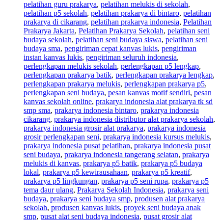
pelatihan guru prakarya
,
pelatihan melukis di sekolah
,
pelatihan p5 sekolah
,
pelatihan prakarya di bintaro
,
pelatihan
prakarya di cikarang
,
pelatihan prakarya indonesia
,
Pelatihan
Prakarya Jakarta
,
Pelatihan Prakarya Sekolah
,
pelatihan seni
budaya sekolah
,
pelatihan seni budaya siswa
,
pelatihan seni
budaya sma
,
pengiriman cepat kanvas lukis
,
pengiriman
instan kanvas lukis
,
pengiriman seluruh indonesia
,
perlengkapan melukis sekolah
,
perlengkapan p5 lengkap
,
perlengkapan prakarya batik
,
perlengkapan prakarya lengkap
,
perlengkapan prakarya melukis
,
perlengkapan prakarya p5
,
perlengkapan seni budaya
,
pesan kanvas motif sendiri
,
pesan
kanvas sekolah online
,
prakarya indonesia alat prakarya tk sd
smp sma
,
prakarya indonesia bintaro
,
prakarya indonesia
cikarang
,
prakarya indonesia distributor alat prakarya sekolah
,
prakarya indonesia grosir alat prakarya
,
prakarya indonesia
grosir perlengkapan seni
,
prakarya indonesia kursus melukis
,
prakarya indonesia pusat pelatihan
,
prakarya indonesia pusat
seni budaya
,
prakarya indonesia tangerang selatan
,
prakarya
melukis di kanvas
,
prakarya p5 batik
,
prakarya p5 budaya
lokal
,
prakarya p5 kewirausahaan
,
prakarya p5 kreatif
,
prakarya p5 lingkungan
,
prakarya p5 seni rupa
,
prakarya p5
tema daur ulang
,
Prakarya Sekolah Indonesia
,
prakarya seni
budaya
,
prakarya seni budaya smp
,
produsen alat prakarya
sekolah
,
produsen kanvas lukis
,
proyek seni budaya anak
smp
,
pusat alat seni budaya indonesia
,
pusat grosir alat