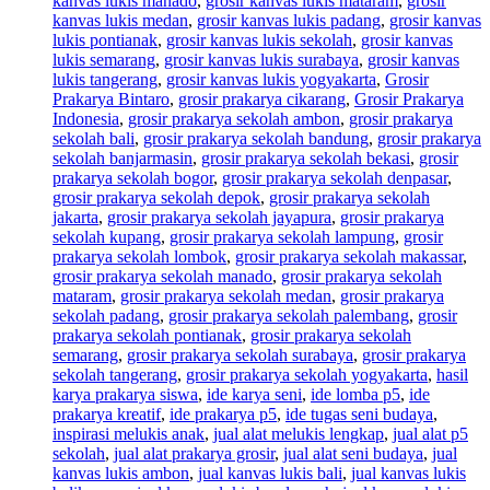
kanvas lukis manado
,
grosir kanvas lukis mataram
,
grosir
kanvas lukis medan
,
grosir kanvas lukis padang
,
grosir kanvas
lukis pontianak
,
grosir kanvas lukis sekolah
,
grosir kanvas
lukis semarang
,
grosir kanvas lukis surabaya
,
grosir kanvas
lukis tangerang
,
grosir kanvas lukis yogyakarta
,
Grosir
Prakarya Bintaro
,
grosir prakarya cikarang
,
Grosir Prakarya
Indonesia
,
grosir prakarya sekolah ambon
,
grosir prakarya
sekolah bali
,
grosir prakarya sekolah bandung
,
grosir prakarya
sekolah banjarmasin
,
grosir prakarya sekolah bekasi
,
grosir
prakarya sekolah bogor
,
grosir prakarya sekolah denpasar
,
grosir prakarya sekolah depok
,
grosir prakarya sekolah
jakarta
,
grosir prakarya sekolah jayapura
,
grosir prakarya
sekolah kupang
,
grosir prakarya sekolah lampung
,
grosir
prakarya sekolah lombok
,
grosir prakarya sekolah makassar
,
grosir prakarya sekolah manado
,
grosir prakarya sekolah
mataram
,
grosir prakarya sekolah medan
,
grosir prakarya
sekolah padang
,
grosir prakarya sekolah palembang
,
grosir
prakarya sekolah pontianak
,
grosir prakarya sekolah
semarang
,
grosir prakarya sekolah surabaya
,
grosir prakarya
sekolah tangerang
,
grosir prakarya sekolah yogyakarta
,
hasil
karya prakarya siswa
,
ide karya seni
,
ide lomba p5
,
ide
prakarya kreatif
,
ide prakarya p5
,
ide tugas seni budaya
,
inspirasi melukis anak
,
jual alat melukis lengkap
,
jual alat p5
sekolah
,
jual alat prakarya grosir
,
jual alat seni budaya
,
jual
kanvas lukis ambon
,
jual kanvas lukis bali
,
jual kanvas lukis