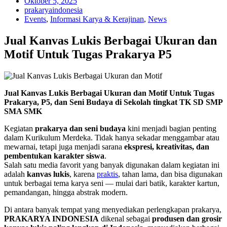
Oktober 5, 2025
prakaryaindonesia
Events
,
Informasi Karya & Kerajinan
,
News
Jual Kanvas Lukis Berbagai Ukuran dan
Motif Untuk Tugas Prakarya P5
Jual Kanvas Lukis Berbagai Ukuran dan Motif Untuk Tugas
Prakarya, P5, dan Seni Budaya di Sekolah tingkat TK SD SMP
SMA SMK
Kegiatan
prakarya dan seni budaya
kini menjadi bagian penting
dalam Kurikulum Merdeka. Tidak hanya sekadar menggambar atau
mewarnai, tetapi juga menjadi sarana
ekspresi, kreativitas, dan
pembentukan karakter siswa
.
Salah satu media favorit yang banyak digunakan dalam kegiatan ini
adalah
kanvas lukis
, karena
praktis
, tahan lama, dan bisa digunakan
untuk berbagai tema karya seni — mulai dari batik, karakter kartun,
pemandangan, hingga abstrak modern.
Di antara banyak tempat yang menyediakan perlengkapan prakarya,
PRAKARYA INDONESIA
dikenal sebagai
produsen dan grosir