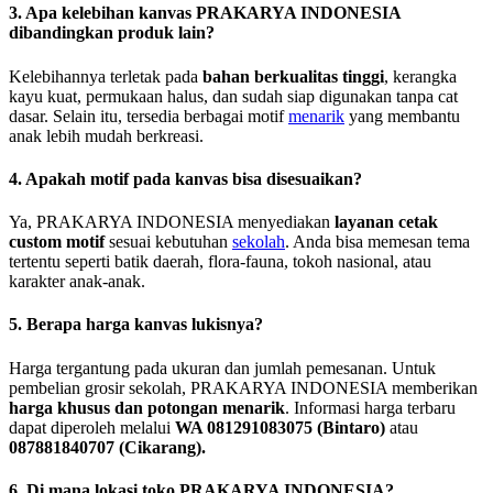
3. Apa kelebihan kanvas PRAKARYA INDONESIA
dibandingkan produk lain?
Kelebihannya terletak pada
bahan berkualitas tinggi
, kerangka
kayu kuat, permukaan halus, dan sudah siap digunakan tanpa cat
dasar. Selain itu, tersedia berbagai motif
menarik
yang membantu
anak lebih mudah berkreasi.
4. Apakah motif pada kanvas bisa disesuaikan?
Ya, PRAKARYA INDONESIA menyediakan
layanan cetak
custom motif
sesuai kebutuhan
sekolah
. Anda bisa memesan tema
tertentu seperti batik daerah, flora-fauna, tokoh nasional, atau
karakter anak-anak.
5. Berapa harga kanvas lukisnya?
Harga tergantung pada ukuran dan jumlah pemesanan. Untuk
pembelian grosir sekolah, PRAKARYA INDONESIA memberikan
harga khusus dan potongan menarik
. Informasi harga terbaru
dapat diperoleh melalui
WA 081291083075 (Bintaro)
atau
087881840707 (Cikarang).
6. Di mana lokasi toko PRAKARYA INDONESIA?