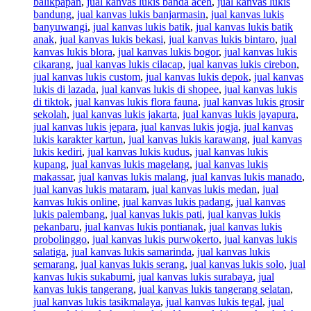
balikpapan
,
jual kanvas lukis banda aceh
,
jual kanvas lukis
bandung
,
jual kanvas lukis banjarmasin
,
jual kanvas lukis
banyuwangi
,
jual kanvas lukis batik
,
jual kanvas lukis batik
anak
,
jual kanvas lukis bekasi
,
jual kanvas lukis bintaro
,
jual
kanvas lukis blora
,
jual kanvas lukis bogor
,
jual kanvas lukis
cikarang
,
jual kanvas lukis cilacap
,
jual kanvas lukis cirebon
,
jual kanvas lukis custom
,
jual kanvas lukis depok
,
jual kanvas
lukis di lazada
,
jual kanvas lukis di shopee
,
jual kanvas lukis
di tiktok
,
jual kanvas lukis flora fauna
,
jual kanvas lukis grosir
sekolah
,
jual kanvas lukis jakarta
,
jual kanvas lukis jayapura
,
jual kanvas lukis jepara
,
jual kanvas lukis jogja
,
jual kanvas
lukis karakter kartun
,
jual kanvas lukis karawang
,
jual kanvas
lukis kediri
,
jual kanvas lukis kudus
,
jual kanvas lukis
kupang
,
jual kanvas lukis magelang
,
jual kanvas lukis
makassar
,
jual kanvas lukis malang
,
jual kanvas lukis manado
,
jual kanvas lukis mataram
,
jual kanvas lukis medan
,
jual
kanvas lukis online
,
jual kanvas lukis padang
,
jual kanvas
lukis palembang
,
jual kanvas lukis pati
,
jual kanvas lukis
pekanbaru
,
jual kanvas lukis pontianak
,
jual kanvas lukis
probolinggo
,
jual kanvas lukis purwokerto
,
jual kanvas lukis
salatiga
,
jual kanvas lukis samarinda
,
jual kanvas lukis
semarang
,
jual kanvas lukis serang
,
jual kanvas lukis solo
,
jual
kanvas lukis sukabumi
,
jual kanvas lukis surabaya
,
jual
kanvas lukis tangerang
,
jual kanvas lukis tangerang selatan
,
jual kanvas lukis tasikmalaya
,
jual kanvas lukis tegal
,
jual