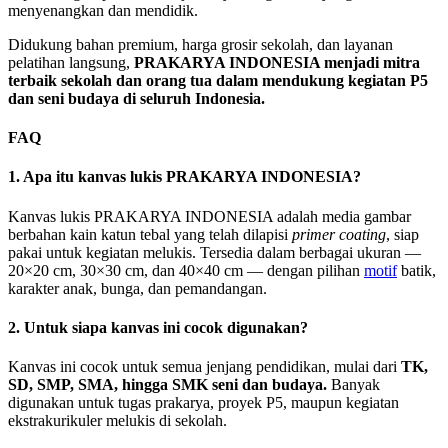
menyenangkan dan mendidik.
Didukung bahan premium, harga grosir sekolah, dan layanan
pelatihan langsung,
PRAKARYA INDONESIA menjadi mitra
terbaik sekolah dan orang tua dalam mendukung kegiatan P5
dan seni budaya di seluruh Indonesia.
FAQ
1. Apa itu kanvas lukis PRAKARYA INDONESIA?
Kanvas lukis PRAKARYA INDONESIA adalah media gambar
berbahan kain katun tebal yang telah dilapisi
primer coating
, siap
pakai untuk kegiatan melukis. Tersedia dalam berbagai ukuran —
20×20 cm, 30×30 cm, dan 40×40 cm — dengan pilihan
motif
batik,
karakter anak, bunga, dan pemandangan.
2. Untuk siapa kanvas ini cocok digunakan?
Kanvas ini cocok untuk semua jenjang pendidikan, mulai dari
TK,
SD, SMP, SMA, hingga SMK seni dan budaya.
Banyak
digunakan untuk tugas prakarya, proyek P5, maupun kegiatan
ekstrakurikuler melukis di sekolah.