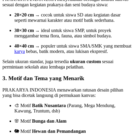
sesuai dengan kegiatan prakarya dan seni budaya siswa:
20×20 cm
→ cocok untuk siswa SD atau kegiatan dasar
seperti mewarnai karakter atau motif batik sederhana.
30×30 cm
→ ideal untuk siswa SMP, untuk proyek
menggambar tema flora, fauna, atau simbol budaya.
40×40 cm
→ populer untuk siswa SMA/SMK yang membuat
karya
bebas, batik modern, atau lukisan ekspresif.
Selain ukuran standar, juga tersedia
ukuran custom
sesuai
permintaan sekolah atau lembaga pelatihan.
3.
Motif dan Tema yang Menarik
PRAKARYA INDONESIA menawarkan ratusan desain pilihan
yang bisa dicetak langsung di permukaan kanvas:
🎨 Motif
Batik Nusantara
(Parang, Mega Mendung,
Kawung, Truntum, dsb)
🌸 Motif
Bunga dan Alam
🐘 Motif
Hewan dan Pemandangan