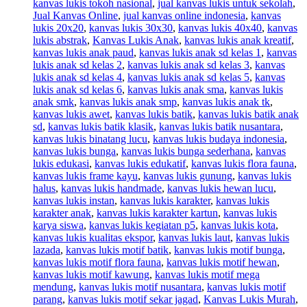
kanvas lukis tokoh nasional
,
jual kanvas lukis untuk sekolah
,
Jual Kanvas Online
,
jual kanvas online indonesia
,
kanvas
lukis 20x20
,
kanvas lukis 30x30
,
kanvas lukis 40x40
,
kanvas
lukis abstrak
,
Kanvas Lukis Anak
,
kanvas lukis anak kreatif
,
kanvas lukis anak paud
,
kanvas lukis anak sd kelas 1
,
kanvas
lukis anak sd kelas 2
,
kanvas lukis anak sd kelas 3
,
kanvas
lukis anak sd kelas 4
,
kanvas lukis anak sd kelas 5
,
kanvas
lukis anak sd kelas 6
,
kanvas lukis anak sma
,
kanvas lukis
anak smk
,
kanvas lukis anak smp
,
kanvas lukis anak tk
,
kanvas lukis awet
,
kanvas lukis batik
,
kanvas lukis batik anak
sd
,
kanvas lukis batik klasik
,
kanvas lukis batik nusantara
,
kanvas lukis binatang lucu
,
kanvas lukis budaya indonesia
,
kanvas lukis bunga
,
kanvas lukis bunga sederhana
,
kanvas
lukis edukasi
,
kanvas lukis edukatif
,
kanvas lukis flora fauna
,
kanvas lukis frame kayu
,
kanvas lukis gunung
,
kanvas lukis
halus
,
kanvas lukis handmade
,
kanvas lukis hewan lucu
,
kanvas lukis instan
,
kanvas lukis karakter
,
kanvas lukis
karakter anak
,
kanvas lukis karakter kartun
,
kanvas lukis
karya siswa
,
kanvas lukis kegiatan p5
,
kanvas lukis kota
,
kanvas lukis kualitas ekspor
,
kanvas lukis laut
,
kanvas lukis
lazada
,
kanvas lukis motif batik
,
kanvas lukis motif bunga
,
kanvas lukis motif flora fauna
,
kanvas lukis motif hewan
,
kanvas lukis motif kawung
,
kanvas lukis motif mega
mendung
,
kanvas lukis motif nusantara
,
kanvas lukis motif
parang
,
kanvas lukis motif sekar jagad
,
Kanvas Lukis Murah
,