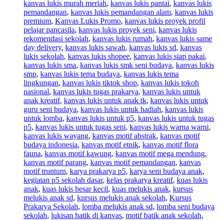
kanvas lukis murah meriah
,
kanvas lukis pantai
,
kanvas lukis
pemandangan
,
kanvas lukis pemandangan alam
,
kanvas lukis
premium
,
Kanvas Lukis Promo
,
kanvas lukis proyek profil
pelajar pancasila
,
kanvas lukis proyek seni
,
kanvas lukis
rekomendasi sekolah
,
kanvas lukis rumah
,
kanvas lukis same
day delivery
,
kanvas lukis sawah
,
kanvas lukis sd
,
kanvas
lukis sekolah
,
kanvas lukis shopee
,
kanvas lukis siap pakai
,
kanvas lukis sma
,
kanvas lukis smk seni budaya
,
kanvas lukis
smp
,
kanvas lukis tema budaya
,
kanvas lukis tema
lingkungan
,
kanvas lukis tiktok shop
,
kanvas lukis tokoh
nasional
,
kanvas lukis tugas prakarya
,
kanvas lukis untuk
anak kreatif
,
kanvas lukis untuk anak tk
,
kanvas lukis untuk
guru seni budaya
,
kanvas lukis untuk hadiah
,
kanvas lukis
untuk lomba
,
kanvas lukis untuk p5
,
kanvas lukis untuk tugas
p5
,
kanvas lukis untuk tugas seni
,
kanvas lukis warna warni
,
kanvas lukis wayang
,
kanvas motif abstrak
,
kanvas motif
budaya indonesia
,
kanvas motif etnik
,
kanvas motif flora
fauna
,
kanvas motif kawung
,
kanvas motif mega mendung
,
kanvas motif parang
,
kanvas motif pemandangan
,
kanvas
motif truntum
,
karya prakarya p5
,
karya seni budaya anak
,
kegiatan p5 sekolah dasar
,
kelas prakarya kreatif
,
kuas lukis
anak
,
kuas lukis besar kecil
,
kuas melukis anak
,
kursus
melukis anak sd
,
kursus melukis anak sekolah
,
Kursus
Prakarya Sekolah
,
lomba melukis anak sd
,
lomba seni budaya
sekolah
,
lukisan batik di kanvas
,
motif batik anak sekolah
,