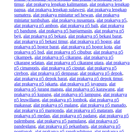
timur
,
alat prakarya lengkap kalimantan
,
alat prakarya lengkap
papua
,
alat prakarya lengkap sulawesi
,
alat prakarya lengkap
sumatera
,
alat prakarya miniatur sel hewan
,
alat prakarya
miniatur tumbuhan
,
alat prakarya nusantara
,
alat prakarya p5
,
alat prakarya p5 ambon
,
alat prakarya p5 bali
,
alat prakarya
p5 bandung
,
alat prakarya p5 banjarmasin
,
alat prakarya p5
beji
,
alat prakarya p5 bekasi
,
alat prakarya p5 bekasi barat
,
alat prakarya p5 bekasi timur
,
alat prakarya p5 bogor
,
alat
prakarya p5 bogor barat
,
alat prakarya p5 bogor kota
,
alat
prakarya p5 bsd
,
alat prakarya p5 cibubur
,
alat prakarya p5
cikampek
,
alat prakarya p5 cikarang
,
alat prakarya p5
cikarang selatan
,
alat prakarya p5 cikarang utara
,
alat prakarya
p5 cimanggis
,
alat prakarya p5 ciputat
,
alat prakarya p5
cirebon
,
alat prakarya p5 denpasar
,
alat prakarya p5 depok
,
alat prakarya p5 depok barat
,
alat prakarya p5 depok timur
,
alat prakarya p5 jakarta
,
alat prakarya p5 jayapura
,
alat
prakarya p5 jurang mangu
,
alat prakarya p5 karawang
,
alat
prakarya p5 kupang
,
alat prakarya p5 lampung
,
alat prakarya
p5 leuwiliang
,
alat prakarya p5 lombok
,
alat prakarya p5
makassar
,
alat prakarya p5 malang
,
alat prakarya p5 manado
,
alat prakarya p5 margonda
,
alat prakarya p5 mataram
,
alat
prakarya p5 medan
,
alat prakarya p5 padang
,
alat prakarya p5
palembang
,
alat prakarya p5 pamulang
,
alat prakarya p5
pandeglang
,
alat prakarya p5 pekanbaru
,
alat prakarya p5
pontianak
,
alat prakarya p5 rangkasbitung
,
alat prakarya p5