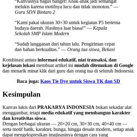
“Kanvasnya bagus banget! Anak-anak jadi semangat
melukis karena motifnya lucu dan tidak monoton.” —
Guru SDN Bintaro 2
“Kami pakai ukuran 30×30 untuk kegiatan P5 bertema
budaya daerah. Hasilnya luar biasa!” —
Kepala
Sekolah SMP Islam Modern
“Sudah langganan dari tahun lalu. Pengiriman cepat
dan bahan berkualitas.” —
Orang tua siswa, Bekasi
Kombinasi antara
informasi edukatif, niat transaksi, dan
kejelasan lokasi
membuat artikel ini
mudah ditemukan di Google
dan menarik minat klik dari guru dan orang tua di seluruh Indonesia.
Baca juga:
Kaos Tie Dye untuk Siswa TK dan SD
Kesimpulan
Kanvas lukis dari
PRAKARYA INDONESIA
bukan sekadar alat
menggambar, tetapi
media edukatif yang membangun karakter
dan kreativitas siswa
.
Dengan berbagai ukuran — 20×20 cm, 30×30 cm, 40×40 cm —
serta motif batik, karakter, bunga, hingga desain modern, setiap anak
dapat mengekspresikan imajinasinya dengan cara yang