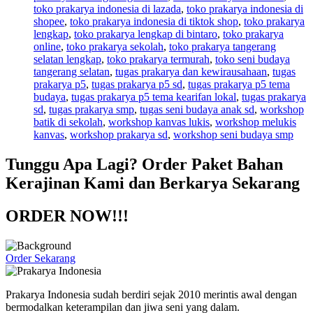
toko prakarya indonesia di lazada
,
toko prakarya indonesia di
shopee
,
toko prakarya indonesia di tiktok shop
,
toko prakarya
lengkap
,
toko prakarya lengkap di bintaro
,
toko prakarya
online
,
toko prakarya sekolah
,
toko prakarya tangerang
selatan lengkap
,
toko prakarya termurah
,
toko seni budaya
tangerang selatan
,
tugas prakarya dan kewirausahaan
,
tugas
prakarya p5
,
tugas prakarya p5 sd
,
tugas prakarya p5 tema
budaya
,
tugas prakarya p5 tema kearifan lokal
,
tugas prakarya
sd
,
tugas prakarya smp
,
tugas seni budaya anak sd
,
workshop
batik di sekolah
,
workshop kanvas lukis
,
workshop melukis
kanvas
,
workshop prakarya sd
,
workshop seni budaya smp
Tunggu Apa Lagi? Order Paket Bahan
Kerajinan Kami dan Berkarya Sekarang
ORDER NOW!!!
Order Sekarang
Prakarya Indonesia sudah berdiri sejak 2010 merintis awal dengan
bermodalkan keterampilan dan jiwa seni yang dalam.