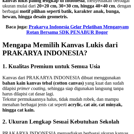
kanvas lukis paling lengkap di Indonesia
, menyediakan berbagai
ukuran mulai dari
20×20 cm, 30×30 cm, hingga 40×40 cm
, dengan
berbagai
motif pilihan seperti batik, karakter anak, bunga,
hewan, hingga desain geometris.
Baca juga:
Prakarya Indonesia Gelar Pelatihan Menganyam
Rotan Bersama SDK PENABUR Bogor
Mengapa Memilih Kanvas Lukis dari
PRAKARYA INDONESIA?
1.
Kualitas Premium untuk Semua Usia
Kanvas dari PRAKARYA INDONESIA dibuat menggunakan
bahan kain kanvas tebal (cotton canvas)
yang kuat dan sudah
dilapisi
primer coating
, sehingga siap digunakan langsung tanpa
harus dilapisi cat dasar lagi.
Tekstur permukaannya halus, tidak mudah robek, dan mampu
menahan berbagai jenis cat seperti
acrylic, cat air, cat minyak,
hingga cat kain.
2.
Ukuran Lengkap Sesuai Kebutuhan Sekolah
PRAKARYA INDONESIA menyediakan berbagai ukuran kanvas