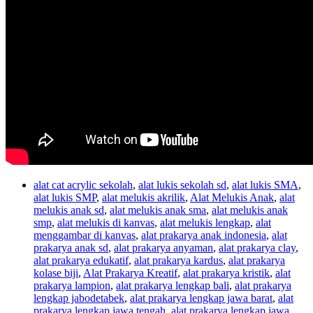
alat cat acrylic sekolah
,
alat lukis sekolah sd
,
alat lukis SMA
,
alat lukis SMP
,
alat melukis akrilik
,
Alat Melukis Anak
,
alat
melukis anak sd
,
alat melukis anak sma
,
alat melukis anak
smp
,
alat melukis di kanvas
,
alat melukis lengkap
,
alat
menggambar di kanvas
,
alat prakarya anak indonesia
,
alat
prakarya anak sd
,
alat prakarya anyaman
,
alat prakarya clay
,
alat prakarya edukatif
,
alat prakarya kardus
,
alat prakarya
kolase biji
,
Alat Prakarya Kreatif
,
alat prakarya kristik
,
alat
prakarya lampion
,
alat prakarya lengkap bali
,
alat prakarya
lengkap jabodetabek
,
alat prakarya lengkap jawa barat
,
alat
prakarya lengkap jawa tengah
,
alat prakarya lengkap jawa