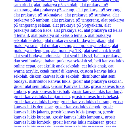
samarinda
,
alat prakarya p5 sekolah
,
alat prakarya p5
semarang
,
alat prakarya p5 serang
,
alat prakarya p5 serpong
,
alat prakarya p5 sukmajaya
,
alat prakarya p5 surabaya
,
alat
prakarya p5 tambun
,
alat prakarya p5 tangerang
,
alat prakarya
p5 tangerang selatan
,
alat prakarya p5 yogyakarta
,
alat
prakarya sablon kaos
,
alat prakarya sd
,
alat prakarya sd kelas
4 tema 3
,
alat prakarya sd kelas 6 tema 5
,
alat prakarya
sekolah terdekat
,
alat prakarya seni budaya lengkap
,
alat
prakarya sma
,
alat prakarya smp
,
alat prakarya terbaik
,
alat
prakarya terlengkap
,
alat prakarya TK
,
alat seni anak kreatif
,
alat seni budaya indonesia
,
alat seni lukis sd
,
bahan prakarya
dan seni budaya
,
bahan prakarya sekolah sd
,
beli kanvas lukis
online cepat
,
cat akrilik anak sekolah
,
cat lukis anak
,
cat
warna acrylic
,
cetak motif di kanvas
,
custom kanvas lukis
sekolah
,
diskon kanvas lukis sekolah
,
distributor alat seni
budaya
,
distributor kanvas lukis
,
grosir alat prakarya sekolah
,
grosir alat seni lukis
,
Grosir Kanvas Lukis
,
grosir kanvas lukis
ambon
,
grosir kanvas lukis bali
,
grosir kanvas lukis bandung
,
grosir kanvas lukis banjarmasin
,
grosir kanvas lukis bekasi
,
grosir kanvas lukis bogor
,
grosir kanvas lukis cikarang
,
grosir
kanvas lukis denpasar
,
grosir kanvas lukis depok
,
grosir
kanvas lukis jakarta
,
grosir kanvas lukis jayapura
,
grosir
kanvas lukis kupang
,
grosir kanvas lukis lampung
,
grosir
kanvas lukis lombok
,
grosir kanvas lukis makassar
,
grosir