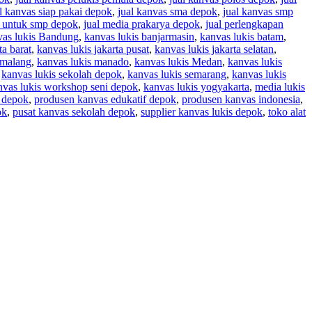
l kanvas siap pakai depok
,
jual kanvas sma depok
,
jual kanvas smp
s untuk smp depok
,
jual media prakarya depok
,
jual perlengkapan
vas lukis Bandung
,
kanvas lukis banjarmasin
,
kanvas lukis batam
,
ta barat
,
kanvas lukis jakarta pusat
,
kanvas lukis jakarta selatan
,
 malang
,
kanvas lukis manado
,
kanvas lukis Medan
,
kanvas lukis
,
kanvas lukis sekolah depok
,
kanvas lukis semarang
,
kanvas lukis
nvas lukis workshop seni depok
,
kanvas lukis yogyakarta
,
media lukis
s depok
,
produsen kanvas edukatif depok
,
produsen kanvas indonesia
,
ok
,
pusat kanvas sekolah depok
,
supplier kanvas lukis depok
,
toko alat