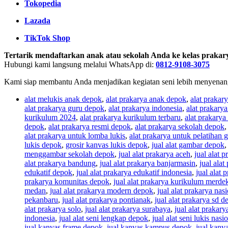
Tokopedia
Lazada
TikTok Shop
Tertarik mendaftarkan anak atau sekolah Anda ke kelas prakarya
Hubungi kami langsung melalui WhatsApp di:
0812-9108-3075
Kami siap membantu Anda menjadikan kegiatan seni lebih menyenangka
alat melukis anak depok
,
alat prakarya anak depok
,
alat prakary
alat prakarya guru depok
,
alat prakarya indonesia
,
alat prakary
kurikulum 2024
,
alat prakarya kurikulum terbaru
,
alat prakary
depok
,
alat prakarya resmi depok
,
alat prakarya sekolah depok
alat prakarya untuk lomba lukis
,
alat prakarya untuk pelatihan 
lukis depok
,
grosir kanvas lukis depok
,
jual alat gambar depok
menggambar sekolah depok
,
jual alat prakarya aceh
,
jual alat 
alat prakarya bandung
,
jual alat prakarya banjarmasin
,
jual ala
edukatif depok
,
jual alat prakarya edukatif indonesia
,
jual alat 
prakarya komunitas depok
,
jual alat prakarya kurikulum merd
medan
,
jual alat prakarya modern depok
,
jual alat prakarya nas
pekanbaru
,
jual alat prakarya pontianak
,
jual alat prakarya sd d
alat prakarya solo
,
jual alat prakarya surabaya
,
jual alat praka
indonesia
,
jual alat seni lengkap depok
,
jual alat seni lukis nasi
jual kanvas frame depok
,
jual kanvas kampus depok
,
jual kanv