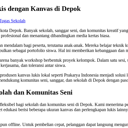
is dengan Kanvas di Depok
Tugas Sekolah
kota Depok. Banyak sekolah, sanggar seni, dan komunitas kreatif yang 
rofesional dan menantang dibandingkan media kertas biasa.
ndalam bagi peserta, terutama anak-anak. Mereka belajar teknik kua
pulkan sebagai portofolio siswa. Hal ini memberikan kebanggaan dan mo
arena banyak workshop berbentuk proyek kelompok. Dalam satu sesi, s
erjasama, dan toleransi antar siswa.
odusen kanvas lukis lokal seperti Prakarya Indonesia menjadi solusi 
ap mendukung komunitas seni, sanggar, dan sekolah di Depok dengan pa
olah dan Komunitas Seni
eksibel bagi sekolah dan komunitas seni di Depok. Kami menerima pe
dukasi berisi beberapa ukuran kanvas dan perlengkapan lukis lainnya,
upun offline. Untuk pembelian cepat, pelanggan dapat langsung mengun