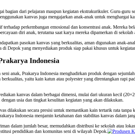
ai bagian dari pelajaran maupun kegiatan ekstrakurikuler. Guru-guru s
, menggunakan kanvas juga mengajarkan anak-anak untuk menghargai kar
if terhadap perkembangan emosional dan konsentrasi anak. Mereka bel
rcayaan diri anak, terutama saat karya mereka dipamerkan di sekolah a
dapatkan pasokan kanvas yang berkualitas, aman digunakan anak-anak,
ia di Depok yang menyediakan produk siap pakai khusus untuk kegiata
Prakarya Indonesia
n seni anak, Prakarya Indonesia menghadirkan produk dengan sejumla
erkualitas, yaitu kain katun atau polyester yang direntangkan rapi pad
yediakan kanvas dalam berbagai dimensi, mulai dari ukuran kecil (20
 dengan usia dan tingkat kesulitan kegiatan yang akan dilakukan.
as dilakukan secara presisi untuk memastikan kain tertarik rata tanpa 
rakarya Indonesia menjamin ketahanan dan stabilitas kanvas dalam jan
iriman dalam jumlah besar, memudahkan distribusi ke sekolah atau lo
stitusi pendidikan dan komunitas seni di wilayah Depok.