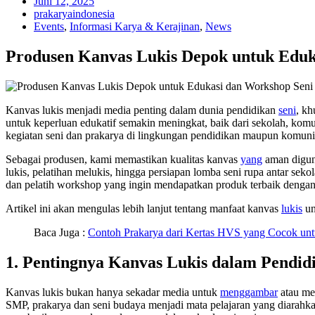
Juni 12, 2025
prakaryaindonesia
Events
,
Informasi Karya & Kerajinan
,
News
Produsen Kanvas Lukis Depok untuk Eduk
Kanvas lukis menjadi media penting dalam dunia pendidikan
seni
, kh
untuk keperluan edukatif semakin meningkat, baik dari sekolah, komu
kegiatan seni dan prakarya di lingkungan pendidikan maupun komunit
Sebagai produsen, kami memastikan kualitas kanvas
yang
aman diguna
lukis, pelatihan melukis, hingga persiapan lomba seni rupa antar seko
dan pelatih workshop yang ingin mendapatkan produk terbaik dengan
Artikel ini akan mengulas lebih lanjut tentang manfaat kanvas
lukis
un
Baca Juga :
Contoh Prakarya dari Kertas HVS yang Cocok u
1. Pentingnya Kanvas Lukis dalam Pendid
Kanvas lukis bukan hanya sekadar media untuk
menggambar
atau mel
SMP, prakarya dan seni budaya menjadi mata pelajaran yang diarahkan