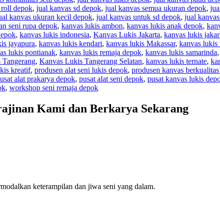
 roll depok
,
jual kanvas sd depok
,
jual kanvas semua ukuran depok
,
jua
ual kanvas ukuran kecil depok
,
jual kanvas untuk sd depok
,
jual kanva
an seni rupa depok
,
kanvas lukis ambon
,
kanvas lukis anak depok
,
kan
depok
,
kanvas lukis indonesia
,
Kanvas Lukis Jakarta
,
kanvas lukis jakar
is jayapura
,
kanvas lukis kendari
,
kanvas lukis Makassar
,
kanvas lukis
as lukis pontianak
,
kanvas lukis remaja depok
,
kanvas lukis samarinda
 Tangerang
,
Kanvas Lukis Tangerang Selatan
,
kanvas lukis ternate
,
ka
kis kreatif
,
produsen alat seni lukis depok
,
produsen kanvas berkualita
usat alat prakarya depok
,
pusat alat seni depok
,
pusat kanvas lukis dep
ok
,
workshop seni remaja depok
rajinan Kami dan Berkarya Sekarang
ermodalkan keterampilan dan jiwa seni yang dalam.