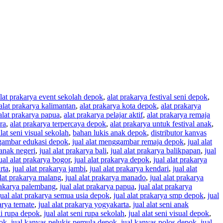
lat prakarya event sekolah depok
,
alat prakarya festival seni depok
,
alat prakarya kalimantan
,
alat prakarya kota depok
,
alat prakarya
alat prakarya papua
,
alat prakarya pelajar aktif
,
alat prakarya remaja
ra
,
alat prakarya terpercaya depok
,
alat prakarya untuk festival anak
,
lat seni visual sekolah
,
bahan lukis anak depok
,
distributor kanvas
ggambar edukasi depok
,
jual alat menggambar remaja depok
,
jual alat
 anak negeri
,
jual alat prakarya bali
,
jual alat prakarya balikpapan
,
jual
ual alat prakarya bogor
,
jual alat prakarya depok
,
jual alat prakarya
rta
,
jual alat prakarya jambi
,
jual alat prakarya kendari
,
jual alat
alat prakarya malang
,
jual alat prakarya manado
,
jual alat prakarya
prakarya palembang
,
jual alat prakarya papua
,
jual alat prakarya
jual alat prakarya semua usia depok
,
jual alat prakarya smp depok
,
jual
arya ternate
,
jual alat prakarya yogyakarta
,
jual alat seni anak
eni rupa depok
,
jual alat seni rupa sekolah
,
jual alat seni visual depok
,
pok
,
jual kanvas pelukis pemula depok
,
jual kanvas polos depok
,
jual