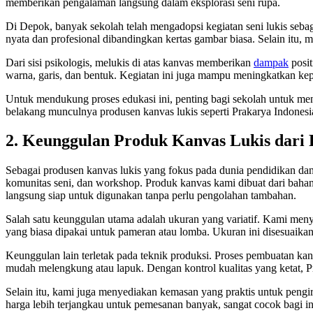
memberikan pengalaman langsung dalam eksplorasi seni rupa.
Di Depok, banyak sekolah telah mengadopsi kegiatan seni lukis sebag
nyata dan profesional dibandingkan kertas gambar biasa. Selain itu
Dari sisi psikologis, melukis di atas kanvas memberikan
dampak
posit
warna, garis, dan bentuk. Kegiatan ini juga mampu meningkatkan kepe
Untuk mendukung proses edukasi ini, penting bagi sekolah untuk men
belakang munculnya produsen kanvas lukis seperti Prakarya Indones
2. Keunggulan Produk Kanvas Lukis dari 
Sebagai produsen kanvas lukis yang fokus pada dunia pendidikan da
komunitas seni, dan workshop. Produk kanvas kami dibuat dari bahan b
langsung siap untuk digunakan tanpa perlu pengolahan tambahan.
Salah satu keunggulan utama adalah ukuran yang variatif. Kami men
yang biasa dipakai untuk pameran atau lomba. Ukuran ini disesuaikan
Keunggulan lain terletak pada teknik produksi. Proses pembuatan kanv
mudah melengkung atau lapuk. Dengan kontrol kualitas yang ketat, P
Selain itu, kami juga menyediakan kemasan yang praktis untuk peng
harga lebih terjangkau untuk pemesanan banyak, sangat cocok bagi in