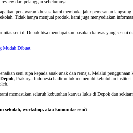
ta review dari pelanggan sebelumnya.
mendapatkan penawaran khusus, kami membuka jalur pemesanan langsu
sekolah. Tidak hanya menjual produk, kami juga menyediakan informas
nitas seni di Depok bisa mendapatkan pasokan kanvas yang sesuai den
ng Mudah Dibuat
kenalkan seni rupa kepada anak-anak dan remaja. Melalui penggunaan k
 Depok
, Prakarya Indonesia hadir untuk memenuhi kebutuhan institusi
oleh.
a, kami memastikan seluruh kebutuhan kanvas lukis di Depok dan sekita
an sekolah, workshop, atau komunitas seni?