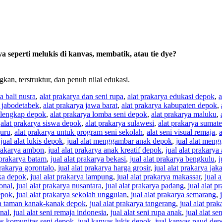
 seperti melukis di kanvas, membatik, atau tie dye?
n, terstruktur, dan penuh nilai edukasi.
a bali nusra
,
alat prakarya dan seni rupa
,
alat prakarya edukasi depok
,
a
a jabodetabek
,
alat prakarya jawa barat
,
alat prakarya kabupaten depok
,
a lengkap depok
,
alat prakarya lomba seni depok
,
alat prakarya maluku
,
,
alat prakarya siswa depok
,
alat prakarya sulawesi
,
alat prakarya sumate
guru
,
alat prakarya untuk program seni sekolah
,
alat seni visual remaja
,
a
,
jual alat lukis depok
,
jual alat menggambar anak depok
,
jual alat men
prakarya ambon
,
jual alat prakarya anak kreatif depok
,
jual alat prakarya
t prakarya batam
,
jual alat prakarya bekasi
,
jual alat prakarya bengkulu
,
j
prakarya gorontalo
,
jual alat prakarya harga grosir
,
jual alat prakarya jaka
eka depok
,
jual alat prakarya lampung
,
jual alat prakarya makassar
,
jual 
ional
,
jual alat prakarya nusantara
,
jual alat prakarya padang
,
jual alat 
epok
,
jual alat prakarya sekolah unggulan
,
jual alat prakarya semarang
,
rya taman kanak-kanak depok
,
jual alat prakarya tangerang
,
jual alat prak
onal
,
jual alat seni remaja indonesia
,
jual alat seni rupa anak
,
jual alat s
as komunitas seni depok
,
jual kanvas lukis depok
,
jual kanvas paud de