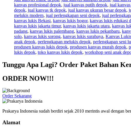
kanvas profesional depok
,
jual kanvas putih depok
,
jual kanvas
depok
,
jual kanvas tk depok
,
jual kanvas ukuran besar depok
,
j
melukis modern
,
jual perlengkapan seni depok
,
jual perlengkap
kanvas lukis Bekasi
,
kanvas lukis bogor
,
kanvas lukis edukasi 
kanvas lukis jakarta timur
,
kanvas lukis jakarta utara
,
kanvas luk
padang
,
kanvas lukis palembang
,
kanvas lukis pekanbaru
,
kanv
solo
,
kanvas lukis sorong
,
kanvas lukis surabaya
,
Kanvas Lukis
anak depok
,
perlengkapan melukis depok
,
perlengkapan seni lu
produsen kanvas lukis depok
,
produsen kanvas murah depok
,
p
lukis depok
,
toko kanvas lukis depok
,
workshop seni anak dep
Tunggu Apa Lagi? Order Paket Bahan Ke
ORDER NOW!!!
Order Sekarang
Prakarya Indonesia sudah berdiri sejak 2010 merintis awal dengan b
Alamat