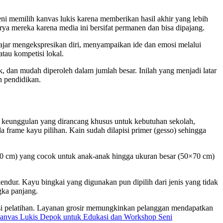
eni memilih kanvas lukis karena memberikan hasil akhir yang lebih
ya mereka karena media ini bersifat permanen dan bisa dipajang.
ajar mengekspresikan diri, menyampaikan ide dan emosi melalui
tau kompetisi lokal.
 dan mudah diperoleh dalam jumlah besar. Inilah yang menjadi latar
n pendidikan.
h keunggulan yang dirancang khusus untuk kebutuhan sekolah,
a frame kayu pilihan. Kain sudah dilapisi primer (gesso) sehingga
×20 cm) yang cocok untuk anak-anak hingga ukuran besar (50×70 cm)
kendur. Kayu bingkai yang digunakan pun dipilih dari jenis yang tidak
gka panjang.
kasi pelatihan. Layanan grosir memungkinkan pelanggan mendapatkan