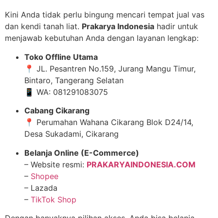
Kini Anda tidak perlu bingung mencari tempat jual vas
dan kendi tanah liat.
Prakarya Indonesia
hadir untuk
menjawab kebutuhan Anda dengan layanan lengkap:
Toko Offline Utama
📍 JL. Pesantren No.159, Jurang Mangu Timur,
Bintaro, Tangerang Selatan
📱 WA: 081291083075
Cabang Cikarang
📍 Perumahan Wahana Cikarang Blok D24/14,
Desa Sukadami, Cikarang
Belanja Online (E-Commerce)
– Website resmi:
PRAKARYAINDONESIA.COM
–
Shopee
– Lazada
–
TikTok Shop
Dengan banyaknya pilihan akses, Anda bisa belanja