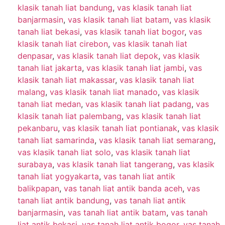
klasik tanah liat bandung
,
vas klasik tanah liat
banjarmasin
,
vas klasik tanah liat batam
,
vas klasik
tanah liat bekasi
,
vas klasik tanah liat bogor
,
vas
klasik tanah liat cirebon
,
vas klasik tanah liat
denpasar
,
vas klasik tanah liat depok
,
vas klasik
tanah liat jakarta
,
vas klasik tanah liat jambi
,
vas
klasik tanah liat makassar
,
vas klasik tanah liat
malang
,
vas klasik tanah liat manado
,
vas klasik
tanah liat medan
,
vas klasik tanah liat padang
,
vas
klasik tanah liat palembang
,
vas klasik tanah liat
pekanbaru
,
vas klasik tanah liat pontianak
,
vas klasik
tanah liat samarinda
,
vas klasik tanah liat semarang
,
vas klasik tanah liat solo
,
vas klasik tanah liat
surabaya
,
vas klasik tanah liat tangerang
,
vas klasik
tanah liat yogyakarta
,
vas tanah liat antik
balikpapan
,
vas tanah liat antik banda aceh
,
vas
tanah liat antik bandung
,
vas tanah liat antik
banjarmasin
,
vas tanah liat antik batam
,
vas tanah
liat antik bekasi
,
vas tanah liat antik bogor
,
vas tanah