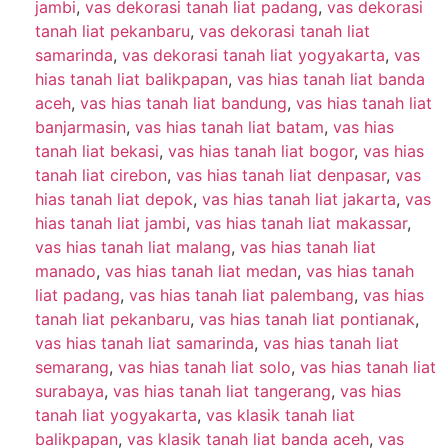
jambi
,
vas dekorasi tanah liat padang
,
vas dekorasi
tanah liat pekanbaru
,
vas dekorasi tanah liat
samarinda
,
vas dekorasi tanah liat yogyakarta
,
vas
hias tanah liat balikpapan
,
vas hias tanah liat banda
aceh
,
vas hias tanah liat bandung
,
vas hias tanah liat
banjarmasin
,
vas hias tanah liat batam
,
vas hias
tanah liat bekasi
,
vas hias tanah liat bogor
,
vas hias
tanah liat cirebon
,
vas hias tanah liat denpasar
,
vas
hias tanah liat depok
,
vas hias tanah liat jakarta
,
vas
hias tanah liat jambi
,
vas hias tanah liat makassar
,
vas hias tanah liat malang
,
vas hias tanah liat
manado
,
vas hias tanah liat medan
,
vas hias tanah
liat padang
,
vas hias tanah liat palembang
,
vas hias
tanah liat pekanbaru
,
vas hias tanah liat pontianak
,
vas hias tanah liat samarinda
,
vas hias tanah liat
semarang
,
vas hias tanah liat solo
,
vas hias tanah liat
surabaya
,
vas hias tanah liat tangerang
,
vas hias
tanah liat yogyakarta
,
vas klasik tanah liat
balikpapan
,
vas klasik tanah liat banda aceh
,
vas