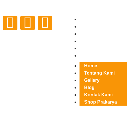
Home
Tentang Kami
Gallery
Blog
Kontak Kami
Shop Prakarya
Home
Tentang Kami
Gallery
Blog
Kontak Kami
Shop Prakarya
April 21, 2025
prakaryaindonesia
Events
,
Informasi Karya & Kerajinan
,
News