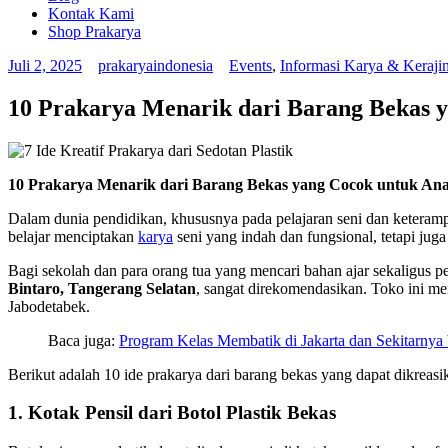
Kontak Kami
Shop Prakarya
Juli 2, 2025
prakaryaindonesia
Events
,
Informasi Karya & Keraji
10 Prakarya Menarik dari Barang Bekas 
10 Prakarya Menarik dari Barang Bekas yang Cocok untuk A
Dalam dunia pendidikan, khususnya pada pelajaran seni dan keteramp
belajar menciptakan
karya
seni yang indah dan fungsional, tetapi jug
Bagi sekolah dan para orang tua yang mencari bahan ajar sekaligus p
Bintaro, Tangerang Selatan
, sangat direkomendasikan. Toko ini m
Jabodetabek.
Baca juga:
Program Kelas Membatik di Jakarta dan Sekit
Berikut adalah 10 ide prakarya dari barang bekas yang dapat dik
1.
Kotak Pensil dari Botol Plastik Bekas