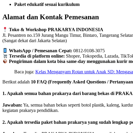
Paket edukatif sesuai kurikulum
Alamat dan Kontak Pemesanan
Toko & Workshop PRAKARYA INDONESIA
Jl. Pesantren no.159 Jurang Mangu Timur, Bintaro, Tangerang Selata
(Sangat dekat dari Jakarta Selatan)
WhatsApp / Pemesanan Cepat:
0812-9108-3075
Tersedia di platform online:
Shopee, Tokopedia, Lazada, TikTok
Pengiriman dalam kota bisa same-day menggunakan kurir mo
Baca juga:
Kelas Menganyam Rotan untuk Anak SD: Mengasah K
Berikut adalah
10 FAQ (Frequently Asked Questions / Pertanyaan
1. Apakah semua bahan prakarya dari barang bekas di PRAK
Jawaban:
Ya, semua bahan bekas seperti botol plastik, kaleng, kardu
kegiatan prakarya pendidikan.
2. Apakah tersedia paket bahan prakarya yang sudah lengkap p