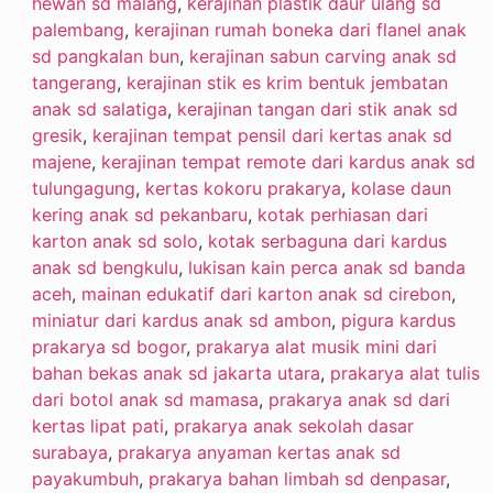
hewan sd malang
,
kerajinan plastik daur ulang sd
palembang
,
kerajinan rumah boneka dari flanel anak
sd pangkalan bun
,
kerajinan sabun carving anak sd
tangerang
,
kerajinan stik es krim bentuk jembatan
anak sd salatiga
,
kerajinan tangan dari stik anak sd
gresik
,
kerajinan tempat pensil dari kertas anak sd
majene
,
kerajinan tempat remote dari kardus anak sd
tulungagung
,
kertas kokoru prakarya
,
kolase daun
kering anak sd pekanbaru
,
kotak perhiasan dari
karton anak sd solo
,
kotak serbaguna dari kardus
anak sd bengkulu
,
lukisan kain perca anak sd banda
aceh
,
mainan edukatif dari karton anak sd cirebon
,
miniatur dari kardus anak sd ambon
,
pigura kardus
prakarya sd bogor
,
prakarya alat musik mini dari
bahan bekas anak sd jakarta utara
,
prakarya alat tulis
dari botol anak sd mamasa
,
prakarya anak sd dari
kertas lipat pati
,
prakarya anak sekolah dasar
surabaya
,
prakarya anyaman kertas anak sd
payakumbuh
,
prakarya bahan limbah sd denpasar
,