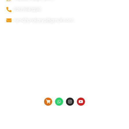
02127840299
rumahprakarya@gmail.com
Information
Beranda
Tentang Kami
Galery
Kontak Kami
Copyright Prakarya Indonesia ©2025
All right Reserved