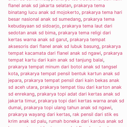
flanel anak sd jakarta selatan
,
prakarya tema
binatang lucu anak sd mojokerto
,
prakarya tema hari
besar nasional anak sd sumedang
,
prakarya tema
kebudayaan sd sidoarjo
,
prakarya tema laut dari
sedotan anak sd bima
,
prakarya tema religi dari
kertas warna anak sd garut
,
prakarya tempat
aksesoris dari flanel anak sd lubuk basung
,
prakarya
tempat kacamata dari flanel anak sd ngawi
,
prakarya
tempat kartu dari kain anak sd tanjung balai
,
prakarya tempat minum dari botol anak sd tangsel
kota
,
prakarya tempat pensil bentuk kartun anak sd
jepara
,
prakarya tempat pensil dari kain bekas anak
sd aceh utara
,
prakarya tempat tisu dari karton anak
sd enrekang
,
prakarya topi adat dari kertas anak sd
jakarta timur
,
prakarya topi dari kertas warna anak sd
dumai
,
prakarya topi ulang tahun anak sd ngawi
,
prakarya wayang dari kertas
,
rak pensil dari stik es
krim anak sd palu
,
rumah boneka dari kardus anak sd