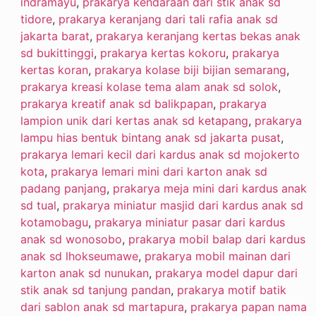
indramayu
,
prakarya kendaraan dari stik anak sd
tidore
,
prakarya keranjang dari tali rafia anak sd
jakarta barat
,
prakarya keranjang kertas bekas anak
sd bukittinggi
,
prakarya kertas kokoru
,
prakarya
kertas koran
,
prakarya kolase biji bijian semarang
,
prakarya kreasi kolase tema alam anak sd solok
,
prakarya kreatif anak sd balikpapan
,
prakarya
lampion unik dari kertas anak sd ketapang
,
prakarya
lampu hias bentuk bintang anak sd jakarta pusat
,
prakarya lemari kecil dari kardus anak sd mojokerto
kota
,
prakarya lemari mini dari karton anak sd
padang panjang
,
prakarya meja mini dari kardus anak
sd tual
,
prakarya miniatur masjid dari kardus anak sd
kotamobagu
,
prakarya miniatur pasar dari kardus
anak sd wonosobo
,
prakarya mobil balap dari kardus
anak sd lhokseumawe
,
prakarya mobil mainan dari
karton anak sd nunukan
,
prakarya model dapur dari
stik anak sd tanjung pandan
,
prakarya motif batik
dari sablon anak sd martapura
,
prakarya papan nama