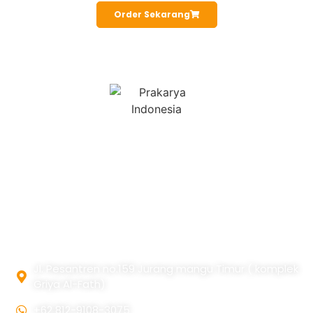
Order Sekarang
Prakarya Indonesia sudah berdiri sejak 2010 merintis
awal dengan bermodalkan keterampilan dan jiwa seni
yang dalam.
Alamat
Jl. Pesantren no.159 Jurang mangu Timur ( komplek
Griya Al-Fath)
+62 812-9108-3075