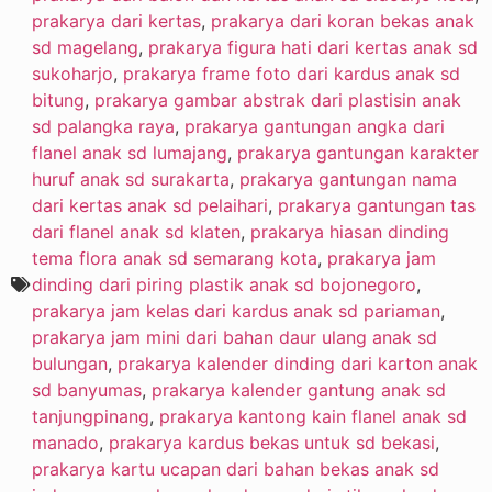
prakarya dari kertas
,
prakarya dari koran bekas anak
sd magelang
,
prakarya figura hati dari kertas anak sd
sukoharjo
,
prakarya frame foto dari kardus anak sd
bitung
,
prakarya gambar abstrak dari plastisin anak
sd palangka raya
,
prakarya gantungan angka dari
flanel anak sd lumajang
,
prakarya gantungan karakter
huruf anak sd surakarta
,
prakarya gantungan nama
dari kertas anak sd pelaihari
,
prakarya gantungan tas
dari flanel anak sd klaten
,
prakarya hiasan dinding
tema flora anak sd semarang kota
,
prakarya jam
dinding dari piring plastik anak sd bojonegoro
,
prakarya jam kelas dari kardus anak sd pariaman
,
prakarya jam mini dari bahan daur ulang anak sd
bulungan
,
prakarya kalender dinding dari karton anak
sd banyumas
,
prakarya kalender gantung anak sd
tanjungpinang
,
prakarya kantong kain flanel anak sd
manado
,
prakarya kardus bekas untuk sd bekasi
,
prakarya kartu ucapan dari bahan bekas anak sd