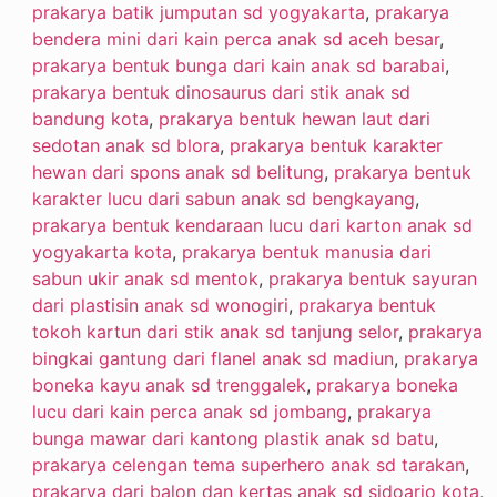
prakarya batik jumputan sd yogyakarta
,
prakarya
bendera mini dari kain perca anak sd aceh besar
,
prakarya bentuk bunga dari kain anak sd barabai
,
prakarya bentuk dinosaurus dari stik anak sd
bandung kota
,
prakarya bentuk hewan laut dari
sedotan anak sd blora
,
prakarya bentuk karakter
hewan dari spons anak sd belitung
,
prakarya bentuk
karakter lucu dari sabun anak sd bengkayang
,
prakarya bentuk kendaraan lucu dari karton anak sd
yogyakarta kota
,
prakarya bentuk manusia dari
sabun ukir anak sd mentok
,
prakarya bentuk sayuran
dari plastisin anak sd wonogiri
,
prakarya bentuk
tokoh kartun dari stik anak sd tanjung selor
,
prakarya
bingkai gantung dari flanel anak sd madiun
,
prakarya
boneka kayu anak sd trenggalek
,
prakarya boneka
lucu dari kain perca anak sd jombang
,
prakarya
bunga mawar dari kantong plastik anak sd batu
,
prakarya celengan tema superhero anak sd tarakan
,
prakarya dari balon dan kertas anak sd sidoarjo kota
,