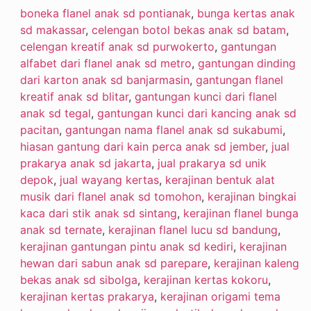
boneka flanel anak sd pontianak
,
bunga kertas anak
sd makassar
,
celengan botol bekas anak sd batam
,
celengan kreatif anak sd purwokerto
,
gantungan
alfabet dari flanel anak sd metro
,
gantungan dinding
dari karton anak sd banjarmasin
,
gantungan flanel
kreatif anak sd blitar
,
gantungan kunci dari flanel
anak sd tegal
,
gantungan kunci dari kancing anak sd
pacitan
,
gantungan nama flanel anak sd sukabumi
,
hiasan gantung dari kain perca anak sd jember
,
jual
prakarya anak sd jakarta
,
jual prakarya sd unik
depok
,
jual wayang kertas
,
kerajinan bentuk alat
musik dari flanel anak sd tomohon
,
kerajinan bingkai
kaca dari stik anak sd sintang
,
kerajinan flanel bunga
anak sd ternate
,
kerajinan flanel lucu sd bandung
,
kerajinan gantungan pintu anak sd kediri
,
kerajinan
hewan dari sabun anak sd parepare
,
kerajinan kaleng
bekas anak sd sibolga
,
kerajinan kertas kokoru
,
kerajinan kertas prakarya
,
kerajinan origami tema