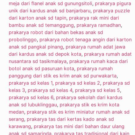
meja dari flanel anak sd gunungsitoli
,
prakarya pigura
unik dari kardus anak sd banjarbaru
,
prakarya puzzle
dari karton anak sd tapin
,
prakarya rak mini dari
bambu anak sd temanggung
,
prakarya ramadhan
,
prakarya robot dari bahan bekas anak sd
probolinggo
,
prakarya robot tenaga angin dari karton
anak sd pangkal pinang
,
prakarya rumah adat jawa
dari kardus anak sd depok kota
,
prakarya rumah adat
nusantara sd tasikmalaya
,
prakarya rumah kaca dari
botol anak sd pasuruan kota
,
prakarya rumah
panggung dari stik es krim anak sd purwakarta
,
prakarya sd kelas 1
,
prakarya sd kelas 2
,
prakarya sd
kelas 3
,
prakarya sd kelas 4
,
prakarya sd kelas 5
,
prakarya sd kelas 6
,
prakarya sekolah dari kardus
anak sd lubuklinggau
,
prakarya stik es krim kota
medan
,
prakarya stik es krim miniatur rumah anak sd
serang
,
prakarya tas dari kertas kado anak sd
karawang
,
prakarya tas mini dari bahan daur ulang
anak sd samarinda
,
prakarya tas tradisional dari kain