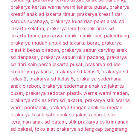
prakarya kertas warna warni jakarta pusat
,
prakarya
kreatif anak sd jakarta timur
,
prakarya kreatif dari
kardus surabaya
,
prakarya kuas dan palet anak sd
jakarta selatan
,
prakarya lem tembak anak sd
jakarta timur
,
prakarya manik manik lucu palembang
,
prakarya mudah untuk sd jakarta barat
,
prakarya
plastik bekas cirebon
,
prakarya sabun carving anak
sd denpasar
,
prakarya sabun ukir padang
,
prakarya
sd dari kain perca jakarta pusat
,
prakarya sd ide
kreatif yogyakarta
,
prakarya sd kelas 1
,
prakarya sd
kelas 2
,
prakarya sd kelas 5
,
prakarya sederhana
anak cirebon
,
prakarya sederhana anak sd jakarta
pusat
,
prakarya sedotan plastik warna warni medan
,
prakarya stik es krim sd jakarta
,
prakarya stik warna
warni pontianak
,
prakarya tangan anak sd medan
,
prakarya tusuk sate anak sd jakarta barat
,
stik
kerajinan anak sd batam
,
stik prakarya es krim anak
sd bekasi
,
toko alat prakarya sd lengkap tangerang
,