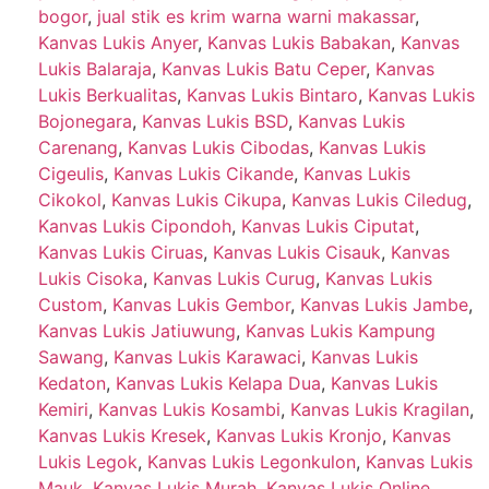
bogor
,
jual stik es krim warna warni makassar
,
Kanvas Lukis Anyer
,
Kanvas Lukis Babakan
,
Kanvas
Lukis Balaraja
,
Kanvas Lukis Batu Ceper
,
Kanvas
Lukis Berkualitas
,
Kanvas Lukis Bintaro
,
Kanvas Lukis
Bojonegara
,
Kanvas Lukis BSD
,
Kanvas Lukis
Carenang
,
Kanvas Lukis Cibodas
,
Kanvas Lukis
Cigeulis
,
Kanvas Lukis Cikande
,
Kanvas Lukis
Cikokol
,
Kanvas Lukis Cikupa
,
Kanvas Lukis Ciledug
,
Kanvas Lukis Cipondoh
,
Kanvas Lukis Ciputat
,
Kanvas Lukis Ciruas
,
Kanvas Lukis Cisauk
,
Kanvas
Lukis Cisoka
,
Kanvas Lukis Curug
,
Kanvas Lukis
Custom
,
Kanvas Lukis Gembor
,
Kanvas Lukis Jambe
,
Kanvas Lukis Jatiuwung
,
Kanvas Lukis Kampung
Sawang
,
Kanvas Lukis Karawaci
,
Kanvas Lukis
Kedaton
,
Kanvas Lukis Kelapa Dua
,
Kanvas Lukis
Kemiri
,
Kanvas Lukis Kosambi
,
Kanvas Lukis Kragilan
,
Kanvas Lukis Kresek
,
Kanvas Lukis Kronjo
,
Kanvas
Lukis Legok
,
Kanvas Lukis Legonkulon
,
Kanvas Lukis
Mauk
,
Kanvas Lukis Murah
,
Kanvas Lukis Online
,