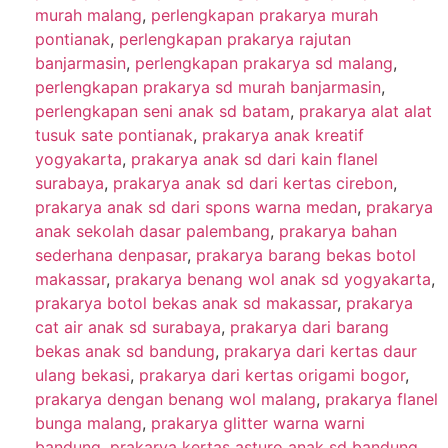
murah malang
,
perlengkapan prakarya murah
pontianak
,
perlengkapan prakarya rajutan
banjarmasin
,
perlengkapan prakarya sd malang
,
perlengkapan prakarya sd murah banjarmasin
,
perlengkapan seni anak sd batam
,
prakarya alat alat
tusuk sate pontianak
,
prakarya anak kreatif
yogyakarta
,
prakarya anak sd dari kain flanel
surabaya
,
prakarya anak sd dari kertas cirebon
,
prakarya anak sd dari spons warna medan
,
prakarya
anak sekolah dasar palembang
,
prakarya bahan
sederhana denpasar
,
prakarya barang bekas botol
makassar
,
prakarya benang wol anak sd yogyakarta
,
prakarya botol bekas anak sd makassar
,
prakarya
cat air anak sd surabaya
,
prakarya dari barang
bekas anak sd bandung
,
prakarya dari kertas daur
ulang bekasi
,
prakarya dari kertas origami bogor
,
prakarya dengan benang wol malang
,
prakarya flanel
bunga malang
,
prakarya glitter warna warni
bandung
,
prakarya kertas asturo anak sd bandung
,