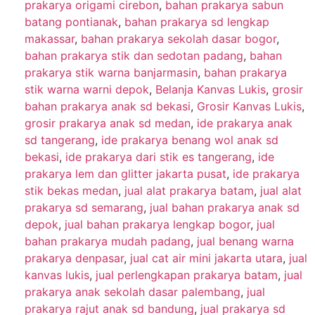
prakarya origami cirebon
,
bahan prakarya sabun
batang pontianak
,
bahan prakarya sd lengkap
makassar
,
bahan prakarya sekolah dasar bogor
,
bahan prakarya stik dan sedotan padang
,
bahan
prakarya stik warna banjarmasin
,
bahan prakarya
stik warna warni depok
,
Belanja Kanvas Lukis
,
grosir
bahan prakarya anak sd bekasi
,
Grosir Kanvas Lukis
,
grosir prakarya anak sd medan
,
ide prakarya anak
sd tangerang
,
ide prakarya benang wol anak sd
bekasi
,
ide prakarya dari stik es tangerang
,
ide
prakarya lem dan glitter jakarta pusat
,
ide prakarya
stik bekas medan
,
jual alat prakarya batam
,
jual alat
prakarya sd semarang
,
jual bahan prakarya anak sd
depok
,
jual bahan prakarya lengkap bogor
,
jual
bahan prakarya mudah padang
,
jual benang warna
prakarya denpasar
,
jual cat air mini jakarta utara
,
jual
kanvas lukis
,
jual perlengkapan prakarya batam
,
jual
prakarya anak sekolah dasar palembang
,
jual
prakarya rajut anak sd bandung
,
jual prakarya sd