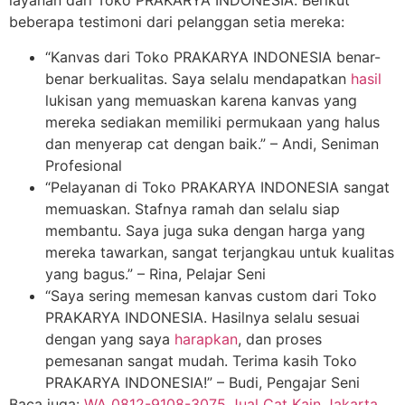
layanan dari Toko PRAKARYA INDONESIA. Berikut
beberapa testimoni dari pelanggan setia mereka:
“Kanvas dari Toko PRAKARYA INDONESIA benar-
benar berkualitas. Saya selalu mendapatkan
hasil
lukisan yang memuaskan karena kanvas yang
mereka sediakan memiliki permukaan yang halus
dan menyerap cat dengan baik.” – Andi, Seniman
Profesional
“Pelayanan di Toko PRAKARYA INDONESIA sangat
memuaskan. Stafnya ramah dan selalu siap
membantu. Saya juga suka dengan harga yang
mereka tawarkan, sangat terjangkau untuk kualitas
yang bagus.” – Rina, Pelajar Seni
“Saya sering memesan kanvas custom dari Toko
PRAKARYA INDONESIA. Hasilnya selalu sesuai
dengan yang saya
harapkan
, dan proses
pemesanan sangat mudah. Terima kasih Toko
PRAKARYA INDONESIA!” – Budi, Pengajar Seni
Baca juga:
WA 0812-9108-3075 Jual Cat Kain Jakarta