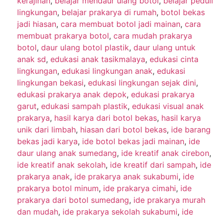
kerajinan
,
belajar mendaur ulang botol
,
belajar peduli
lingkungan
,
belajar prakarya di rumah
,
botol bekas
jadi hiasan
,
cara membuat botol jadi mainan
,
cara
membuat prakarya botol
,
cara mudah prakarya
botol
,
daur ulang botol plastik
,
daur ulang untuk
anak sd
,
edukasi anak tasikmalaya
,
edukasi cinta
lingkungan
,
edukasi lingkungan anak
,
edukasi
lingkungan bekasi
,
edukasi lingkungan sejak dini
,
edukasi prakarya anak depok
,
edukasi prakarya
garut
,
edukasi sampah plastik
,
edukasi visual anak
prakarya
,
hasil karya dari botol bekas
,
hasil karya
unik dari limbah
,
hiasan dari botol bekas
,
ide barang
bekas jadi karya
,
ide botol bekas jadi mainan
,
ide
daur ulang anak sumedang
,
ide kreatif anak cirebon
,
ide kreatif anak sekolah
,
ide kreatif dari sampah
,
ide
prakarya anak
,
ide prakarya anak sukabumi
,
ide
prakarya botol minum
,
ide prakarya cimahi
,
ide
prakarya dari botol sumedang
,
ide prakarya murah
dan mudah
,
ide prakarya sekolah sukabumi
,
ide