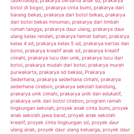
tasikmalaya
,
prakarya bersama anak sd
,
prakarya
botol di bogor
,
prakarya cinta bumi
,
prakarya dari
barang bekas
,
prakarya dari botol bekas
,
prakarya
dari botol bekas minuman
,
prakarya dari limbah
rumah tangga
,
prakarya daur ulang
,
prakarya daur
ulang kelas rendah
,
prakarya hemat bahan
,
prakarya
kelas 4 sd
,
prakarya kelas 5 sd
,
prakarya kertas dan
botol
,
prakarya kreatif anak sd
,
prakarya kreatif
cimahi
,
prakarya lucu dan unik
,
prakarya lucu dari
botol
,
prakarya mudah dari botol
,
prakarya murah
purwakarta
,
prakarya sd bekasi
,
Prakarya
Sederhana
,
prakarya sederhana cimahi
,
prakarya
sederhana cirebon
,
prakarya sekolah bandung
,
prakarya unik cimahi
,
prakarya unik dan edukatif
,
prakarya unik dari botol cirebon
,
program ramah
lingkungan sekolah
,
proyek anak cinta bumi
,
proyek
anak sekolah jawa barat
,
proyek anak sekolah
kreatif
,
proyek cinta lingkungan sd
,
proyek daur
ulang anak
,
proyek daur ulang keluarga
,
proyek daur