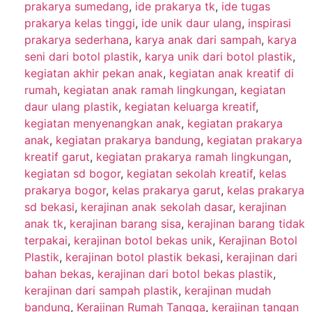
prakarya sumedang
,
ide prakarya tk
,
ide tugas
prakarya kelas tinggi
,
ide unik daur ulang
,
inspirasi
prakarya sederhana
,
karya anak dari sampah
,
karya
seni dari botol plastik
,
karya unik dari botol plastik
,
kegiatan akhir pekan anak
,
kegiatan anak kreatif di
rumah
,
kegiatan anak ramah lingkungan
,
kegiatan
daur ulang plastik
,
kegiatan keluarga kreatif
,
kegiatan menyenangkan anak
,
kegiatan prakarya
anak
,
kegiatan prakarya bandung
,
kegiatan prakarya
kreatif garut
,
kegiatan prakarya ramah lingkungan
,
kegiatan sd bogor
,
kegiatan sekolah kreatif
,
kelas
prakarya bogor
,
kelas prakarya garut
,
kelas prakarya
sd bekasi
,
kerajinan anak sekolah dasar
,
kerajinan
anak tk
,
kerajinan barang sisa
,
kerajinan barang tidak
terpakai
,
kerajinan botol bekas unik
,
Kerajinan Botol
Plastik
,
kerajinan botol plastik bekasi
,
kerajinan dari
bahan bekas
,
kerajinan dari botol bekas plastik
,
kerajinan dari sampah plastik
,
kerajinan mudah
bandung
,
Kerajinan Rumah Tangga
,
kerajinan tangan