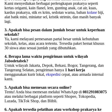
Kami menyediakan berbagai perlengkapan prakarya seperti
kertas origami, kain flanel, lem, gunting anak, cat air, kuas,
kardus prakarya, stik es krim, sedotan warna, bahan
kolase
biji,
alat batik mini, miniatur sel, kristik strimin, dan masih banyak
lagi.
3. Apakah bisa pesan dalam jumlah besar untuk keperluan
sekolah?
Ya, kami melayani pemesanan partai besar untuk kebutuhan
sekolah, kelas, atau acara tertentu. Tersedia paket hemat khusus
30 siswa atau sesuai jumlah yang dibutuhkan.
4. Berapa lama waktu pengiriman untuk wilayah
Jabodetabek?
Untuk wilayah Jakarta, Depok, Bekasi, Bogor, Tangerang, dan
Tangerang Selatan, pengiriman hanya
1 hari kerja
menggunakan kurir lokal,
ekspedisi
cepat, atau armada internal
kami.
5. Apakah bisa memesan secara online?
Tentu! Anda bisa memesan melalui WhatsApp di
081291083075
atau melalui berbagai platform seperti Shopee, Tokopedia,
Lazada, TikTok Shop, dan Blibli.
6. Apakah tersedia pelatihan atau workshop prakarya ke