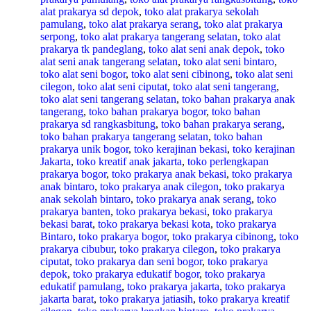
alat prakarya sd depok
,
toko alat prakarya sekolah
pamulang
,
toko alat prakarya serang
,
toko alat prakarya
serpong
,
toko alat prakarya tangerang selatan
,
toko alat
prakarya tk pandeglang
,
toko alat seni anak depok
,
toko
alat seni anak tangerang selatan
,
toko alat seni bintaro
,
toko alat seni bogor
,
toko alat seni cibinong
,
toko alat seni
cilegon
,
toko alat seni ciputat
,
toko alat seni tangerang
,
toko alat seni tangerang selatan
,
toko bahan prakarya anak
tangerang
,
toko bahan prakarya bogor
,
toko bahan
prakarya sd rangkasbitung
,
toko bahan prakarya serang
,
toko bahan prakarya tangerang selatan
,
toko bahan
prakarya unik bogor
,
toko kerajinan bekasi
,
toko kerajinan
Jakarta
,
toko kreatif anak jakarta
,
toko perlengkapan
prakarya bogor
,
toko prakarya anak bekasi
,
toko prakarya
anak bintaro
,
toko prakarya anak cilegon
,
toko prakarya
anak sekolah bintaro
,
toko prakarya anak serang
,
toko
prakarya banten
,
toko prakarya bekasi
,
toko prakarya
bekasi barat
,
toko prakarya bekasi kota
,
toko prakarya
Bintaro
,
toko prakarya bogor
,
toko prakarya cibinong
,
toko
prakarya cibubur
,
toko prakarya cilegon
,
toko prakarya
ciputat
,
toko prakarya dan seni bogor
,
toko prakarya
depok
,
toko prakarya edukatif bogor
,
toko prakarya
edukatif pamulang
,
toko prakarya jakarta
,
toko prakarya
jakarta barat
,
toko prakarya jatiasih
,
toko prakarya kreatif