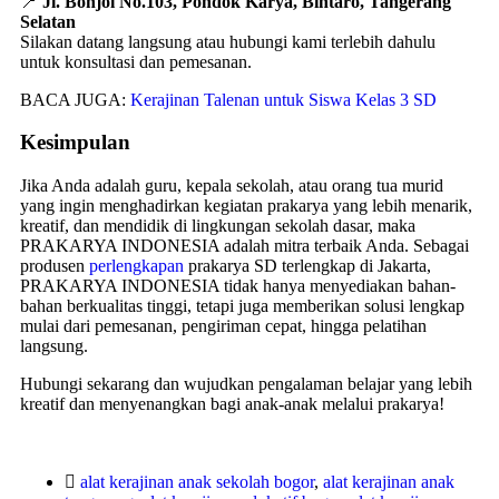
📍
Jl. Bonjol No.103, Pondok Karya, Bintaro, Tangerang
Selatan
Silakan datang langsung atau hubungi kami terlebih dahulu
untuk konsultasi dan pemesanan.
BACA JUGA:
Kerajinan Talenan untuk Siswa Kelas 3 SD
Kesimpulan
Jika Anda adalah guru, kepala sekolah, atau orang tua murid
yang ingin menghadirkan kegiatan prakarya yang lebih menarik,
kreatif, dan mendidik di lingkungan sekolah dasar, maka
PRAKARYA INDONESIA adalah mitra terbaik Anda. Sebagai
produsen
perlengkapan
prakarya SD terlengkap di Jakarta,
PRAKARYA INDONESIA tidak hanya menyediakan bahan-
bahan berkualitas tinggi, tetapi juga memberikan solusi lengkap
mulai dari pemesanan, pengiriman cepat, hingga pelatihan
langsung.
Hubungi sekarang dan wujudkan pengalaman belajar yang lebih
kreatif dan menyenangkan bagi anak-anak melalui prakarya!
alat kerajinan anak sekolah bogor
,
alat kerajinan anak