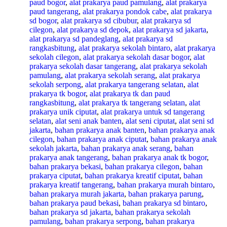
paud bogor
,
alat prakarya paud pamulang
,
alat prakarya
paud tangerang
,
alat prakarya pondok cabe
,
alat prakarya
sd bogor
,
alat prakarya sd cibubur
,
alat prakarya sd
cilegon
,
alat prakarya sd depok
,
alat prakarya sd jakarta
,
alat prakarya sd pandeglang
,
alat prakarya sd
rangkasbitung
,
alat prakarya sekolah bintaro
,
alat prakarya
sekolah cilegon
,
alat prakarya sekolah dasar bogor
,
alat
prakarya sekolah dasar tangerang
,
alat prakarya sekolah
pamulang
,
alat prakarya sekolah serang
,
alat prakarya
sekolah serpong
,
alat prakarya tangerang selatan
,
alat
prakarya tk bogor
,
alat prakarya tk dan paud
rangkasbitung
,
alat prakarya tk tangerang selatan
,
alat
prakarya unik ciputat
,
alat prakarya untuk sd tangerang
selatan
,
alat seni anak banten
,
alat seni ciputat
,
alat seni sd
jakarta
,
bahan prakarya anak banten
,
bahan prakarya anak
cilegon
,
bahan prakarya anak ciputat
,
bahan prakarya anak
sekolah jakarta
,
bahan prakarya anak serang
,
bahan
prakarya anak tangerang
,
bahan prakarya anak tk bogor
,
bahan prakarya bekasi
,
bahan prakarya cilegon
,
bahan
prakarya ciputat
,
bahan prakarya kreatif ciputat
,
bahan
prakarya kreatif tangerang
,
bahan prakarya murah bintaro
,
bahan prakarya murah jakarta
,
bahan prakarya parung
,
bahan prakarya paud bekasi
,
bahan prakarya sd bintaro
,
bahan prakarya sd jakarta
,
bahan prakarya sekolah
pamulang
,
bahan prakarya serpong
,
bahan prakarya