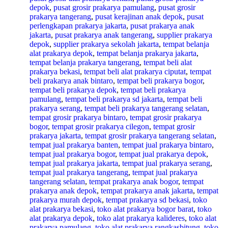
depok
,
pusat grosir prakarya pamulang
,
pusat grosir
prakarya tangerang
,
pusat kerajinan anak depok
,
pusat
perlengkapan prakarya jakarta
,
pusat prakarya anak
jakarta
,
pusat prakarya anak tangerang
,
supplier prakarya
depok
,
supplier prakarya sekolah jakarta
,
tempat belanja
alat prakarya depok
,
tempat belanja prakarya jakarta
,
tempat belanja prakarya tangerang
,
tempat beli alat
prakarya bekasi
,
tempat beli alat prakarya ciputat
,
tempat
beli prakarya anak bintaro
,
tempat beli prakarya bogor
,
tempat beli prakarya depok
,
tempat beli prakarya
pamulang
,
tempat beli prakarya sd jakarta
,
tempat beli
prakarya serang
,
tempat beli prakarya tangerang selatan
,
tempat grosir prakarya bintaro
,
tempat grosir prakarya
bogor
,
tempat grosir prakarya cilegon
,
tempat grosir
prakarya jakarta
,
tempat grosir prakarya tangerang selatan
,
tempat jual prakarya banten
,
tempat jual prakarya bintaro
,
tempat jual prakarya bogor
,
tempat jual prakarya depok
,
tempat jual prakarya jakarta
,
tempat jual prakarya serang
,
tempat jual prakarya tangerang
,
tempat jual prakarya
tangerang selatan
,
tempat prakarya anak bogor
,
tempat
prakarya anak depok
,
tempat prakarya anak jakarta
,
tempat
prakarya murah depok
,
tempat prakarya sd bekasi
,
toko
alat prakarya bekasi
,
toko alat prakarya bogor barat
,
toko
alat prakarya depok
,
toko alat prakarya kalideres
,
toko alat
prakarya pamulang
,
toko alat prakarya rangkasbitung
,
toko