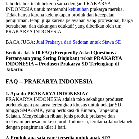
Jabodetabek telah bekerja sama dengan PRAKARYA
INDONESIA untuk memenuhi
kebutuhan
prakarya mereka.
Tidak hanya karena kelengkapan produk dan kecepatan
pengiriman, tetapi juga karena pelayanan yang profesional, harga
bersahabat, dan dukungan edukatif yang diberikan oleh tim
PRAKARYA INDONESIA.
BACA JUGA:
Jual Prakarya dari Sedotan untuk Siswa SD
Berikut adalah
10 FAQ (Frequently Asked Questions /
Pertanyaan yang Sering Diajukan)
terkait
PRAKARYA
INDONESIA – Produsen Prakarya SD Terlengkap di
Jakarta
:
FAQ – PRAKARYA INDONESIA
1. Apa itu PRAKARYA INDONESIA?
PRAKARYA INDONESIA adalah toko sekaligus produsen
perlengkapan prakarya terlengkap khusus untuk pelajar SD
hingga SMA/SMK, yang berlokasi di Bintaro, Tangerang
Selatan. Menyediakan ribuan jenis produk prakarya dan
melayani pemesanan ke seluruh Indonesia, terutama Jabodetabek
dengan pengiriman kilat 1 hari.
2. Produk apa saja yang tersedia untuk anak SD?