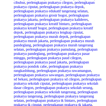
cibubur
,
perlengkapan prakarya cilegon
,
perlengkapan
prakarya ciputat
,
perlengkapan prakarya depok
,
perlengkapan prakarya edukatif tangerang selatan
,
perlengkapan prakarya grosir bogor
,
perlengkapan
prakarya jakarta
,
perlengkapan prakarya kalideres
,
perlengkapan prakarya kreatif bintaro
,
perlengkapan
prakarya kreatif bogor
,
perlengkapan prakarya kreatif
depok
,
perlengkapan prakarya lengkap ciputat
,
perlengkapan prakarya murah depok
,
perlengkapan
prakarya murah jakarta
,
perlengkapan prakarya murah
pandeglang
,
perlengkapan prakarya murah tangerang
selatan
,
perlengkapan prakarya pamulang
,
perlengkapan
prakarya pandeglang
,
perlengkapan prakarya pasar
minggu
,
perlengkapan prakarya paud cilegon
,
perlengkapan prakarya paud jakarta
,
perlengkapan
prakarya pondok cabe
,
perlengkapan prakarya
rangkasbitung
,
perlengkapan prakarya rawamangun
,
perlengkapan prakarya sawangan
,
perlengkapan prakarya
sd bekasi
,
perlengkapan prakarya sd cilegon
,
perlengkapan
prakarya sekolah ciputat
,
perlengkapan prakarya sekolah
dasar cilegon
,
perlengkapan prakarya sekolah serang
,
perlengkapan prakarya sekolah tangerang
,
perlengkapan
prakarya tangerang
,
perlengkapan prakarya tangerang
selatan
,
perlengkapan prakarya tk bintaro
,
perlengkapan
prakarya tk ciputat
,
perlengkapan prakarya tk jakarta
,