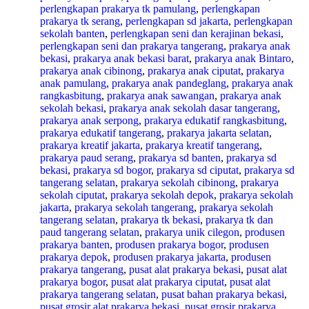
perlengkapan prakarya tk pamulang
,
perlengkapan
prakarya tk serang
,
perlengkapan sd jakarta
,
perlengkapan
sekolah banten
,
perlengkapan seni dan kerajinan bekasi
,
perlengkapan seni dan prakarya tangerang
,
prakarya anak
bekasi
,
prakarya anak bekasi barat
,
prakarya anak Bintaro
,
prakarya anak cibinong
,
prakarya anak ciputat
,
prakarya
anak pamulang
,
prakarya anak pandeglang
,
prakarya anak
rangkasbitung
,
prakarya anak sawangan
,
prakarya anak
sekolah bekasi
,
prakarya anak sekolah dasar tangerang
,
prakarya anak serpong
,
prakarya edukatif rangkasbitung
,
prakarya edukatif tangerang
,
prakarya jakarta selatan
,
prakarya kreatif jakarta
,
prakarya kreatif tangerang
,
prakarya paud serang
,
prakarya sd banten
,
prakarya sd
bekasi
,
prakarya sd bogor
,
prakarya sd ciputat
,
prakarya sd
tangerang selatan
,
prakarya sekolah cibinong
,
prakarya
sekolah ciputat
,
prakarya sekolah depok
,
prakarya sekolah
jakarta
,
prakarya sekolah tangerang
,
prakarya sekolah
tangerang selatan
,
prakarya tk bekasi
,
prakarya tk dan
paud tangerang selatan
,
prakarya unik cilegon
,
produsen
prakarya banten
,
produsen prakarya bogor
,
produsen
prakarya depok
,
produsen prakarya jakarta
,
produsen
prakarya tangerang
,
pusat alat prakarya bekasi
,
pusat alat
prakarya bogor
,
pusat alat prakarya ciputat
,
pusat alat
prakarya tangerang selatan
,
pusat bahan prakarya bekasi
,
pusat grosir alat prakarya bekasi
,
pusat grosir prakarya