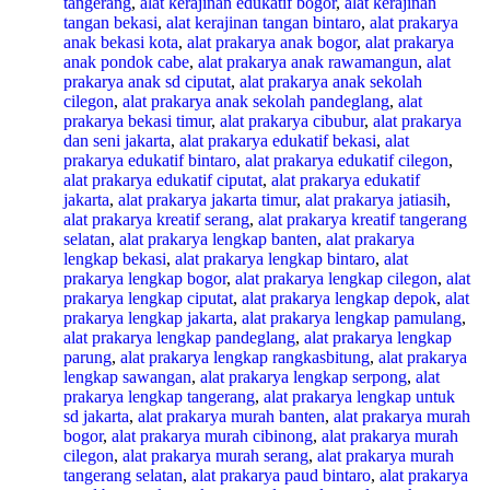
tangerang
,
alat kerajinan edukatif bogor
,
alat kerajinan
tangan bekasi
,
alat kerajinan tangan bintaro
,
alat prakarya
anak bekasi kota
,
alat prakarya anak bogor
,
alat prakarya
anak pondok cabe
,
alat prakarya anak rawamangun
,
alat
prakarya anak sd ciputat
,
alat prakarya anak sekolah
cilegon
,
alat prakarya anak sekolah pandeglang
,
alat
prakarya bekasi timur
,
alat prakarya cibubur
,
alat prakarya
dan seni jakarta
,
alat prakarya edukatif bekasi
,
alat
prakarya edukatif bintaro
,
alat prakarya edukatif cilegon
,
alat prakarya edukatif ciputat
,
alat prakarya edukatif
jakarta
,
alat prakarya jakarta timur
,
alat prakarya jatiasih
,
alat prakarya kreatif serang
,
alat prakarya kreatif tangerang
selatan
,
alat prakarya lengkap banten
,
alat prakarya
lengkap bekasi
,
alat prakarya lengkap bintaro
,
alat
prakarya lengkap bogor
,
alat prakarya lengkap cilegon
,
alat
prakarya lengkap ciputat
,
alat prakarya lengkap depok
,
alat
prakarya lengkap jakarta
,
alat prakarya lengkap pamulang
,
alat prakarya lengkap pandeglang
,
alat prakarya lengkap
parung
,
alat prakarya lengkap rangkasbitung
,
alat prakarya
lengkap sawangan
,
alat prakarya lengkap serpong
,
alat
prakarya lengkap tangerang
,
alat prakarya lengkap untuk
sd jakarta
,
alat prakarya murah banten
,
alat prakarya murah
bogor
,
alat prakarya murah cibinong
,
alat prakarya murah
cilegon
,
alat prakarya murah serang
,
alat prakarya murah
tangerang selatan
,
alat prakarya paud bintaro
,
alat prakarya