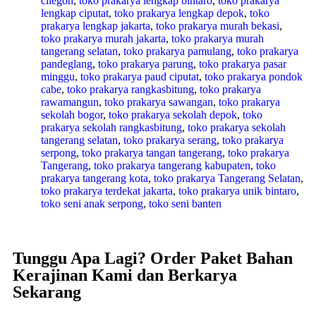
cilegon
,
toko prakarya lengkap bintaro
,
toko prakarya
lengkap ciputat
,
toko prakarya lengkap depok
,
toko
prakarya lengkap jakarta
,
toko prakarya murah bekasi
,
toko prakarya murah jakarta
,
toko prakarya murah
tangerang selatan
,
toko prakarya pamulang
,
toko prakarya
pandeglang
,
toko prakarya parung
,
toko prakarya pasar
minggu
,
toko prakarya paud ciputat
,
toko prakarya pondok
cabe
,
toko prakarya rangkasbitung
,
toko prakarya
rawamangun
,
toko prakarya sawangan
,
toko prakarya
sekolah bogor
,
toko prakarya sekolah depok
,
toko
prakarya sekolah rangkasbitung
,
toko prakarya sekolah
tangerang selatan
,
toko prakarya serang
,
toko prakarya
serpong
,
toko prakarya tangan tangerang
,
toko prakarya
Tangerang
,
toko prakarya tangerang kabupaten
,
toko
prakarya tangerang kota
,
toko prakarya Tangerang Selatan
,
toko prakarya terdekat jakarta
,
toko prakarya unik bintaro
,
toko seni anak serpong
,
toko seni banten
Tunggu Apa Lagi? Order Paket Bahan
Kerajinan Kami dan Berkarya
Sekarang