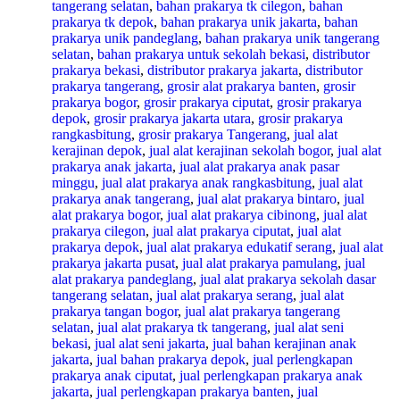
tangerang selatan
,
bahan prakarya tk cilegon
,
bahan
prakarya tk depok
,
bahan prakarya unik jakarta
,
bahan
prakarya unik pandeglang
,
bahan prakarya unik tangerang
selatan
,
bahan prakarya untuk sekolah bekasi
,
distributor
prakarya bekasi
,
distributor prakarya jakarta
,
distributor
prakarya tangerang
,
grosir alat prakarya banten
,
grosir
prakarya bogor
,
grosir prakarya ciputat
,
grosir prakarya
depok
,
grosir prakarya jakarta utara
,
grosir prakarya
rangkasbitung
,
grosir prakarya Tangerang
,
jual alat
kerajinan depok
,
jual alat kerajinan sekolah bogor
,
jual alat
prakarya anak jakarta
,
jual alat prakarya anak pasar
minggu
,
jual alat prakarya anak rangkasbitung
,
jual alat
prakarya anak tangerang
,
jual alat prakarya bintaro
,
jual
alat prakarya bogor
,
jual alat prakarya cibinong
,
jual alat
prakarya cilegon
,
jual alat prakarya ciputat
,
jual alat
prakarya depok
,
jual alat prakarya edukatif serang
,
jual alat
prakarya jakarta pusat
,
jual alat prakarya pamulang
,
jual
alat prakarya pandeglang
,
jual alat prakarya sekolah dasar
tangerang selatan
,
jual alat prakarya serang
,
jual alat
prakarya tangan bogor
,
jual alat prakarya tangerang
selatan
,
jual alat prakarya tk tangerang
,
jual alat seni
bekasi
,
jual alat seni jakarta
,
jual bahan kerajinan anak
jakarta
,
jual bahan prakarya depok
,
jual perlengkapan
prakarya anak ciputat
,
jual perlengkapan prakarya anak
jakarta
,
jual perlengkapan prakarya banten
,
jual