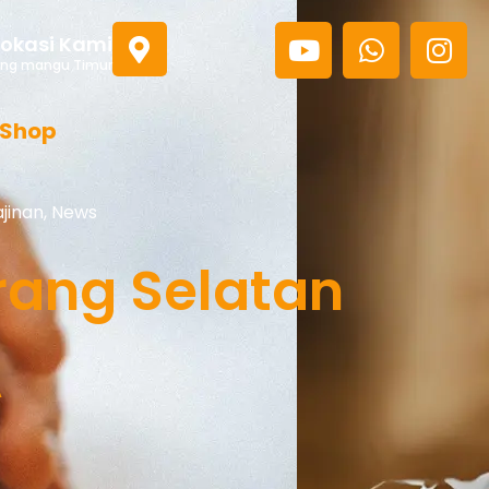
Lokasi Kami
rang mangu Timur
Shop
jinan
,
News
rang Selatan
A