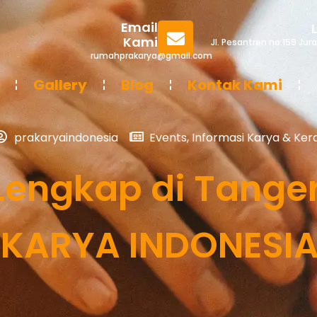
Email
Kami
Jl. Pesantren no.159 Ju
rumahprakarya@gmail.com
Gallery
Blog
Kontak Kami
prakaryaindonesia
Events
,
Informasi Karya & Kera
 Lengkap di Tange
KARYA INDONESI