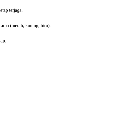
etap terjaga.
arna (merah, kuning, biru).
bap.