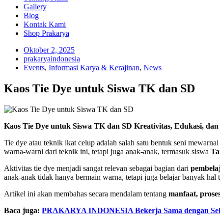
Gallery
Blog
Kontak Kami
Shop Prakarya
Oktober 2, 2025
prakaryaindonesia
Events
,
Informasi Karya & Kerajinan
,
News
Kaos Tie Dye untuk Siswa TK dan SD
Kaos Tie Dye untuk Siswa TK dan SD Kreativitas, Edukasi, dan 
Tie dye atau teknik ikat celup adalah salah satu bentuk seni mewarn
warna-warni dari teknik ini, tetapi juga anak-anak, termasuk siswa
Ta
Aktivitas tie dye menjadi sangat relevan sebagai bagian dari
pembela
anak-anak tidak hanya bermain warna, tetapi juga belajar banyak hal te
Artikel ini akan membahas secara mendalam tentang
manfaat, proses
Baca juga:
PRAKARYA INDONESIA Bekerja Sama dengan Seko