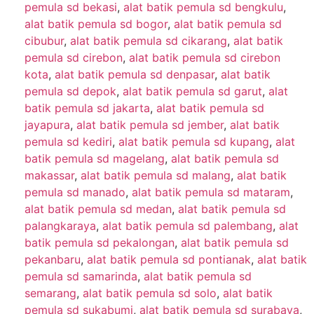
pemula sd bekasi
,
alat batik pemula sd bengkulu
,
alat batik pemula sd bogor
,
alat batik pemula sd
cibubur
,
alat batik pemula sd cikarang
,
alat batik
pemula sd cirebon
,
alat batik pemula sd cirebon
kota
,
alat batik pemula sd denpasar
,
alat batik
pemula sd depok
,
alat batik pemula sd garut
,
alat
batik pemula sd jakarta
,
alat batik pemula sd
jayapura
,
alat batik pemula sd jember
,
alat batik
pemula sd kediri
,
alat batik pemula sd kupang
,
alat
batik pemula sd magelang
,
alat batik pemula sd
makassar
,
alat batik pemula sd malang
,
alat batik
pemula sd manado
,
alat batik pemula sd mataram
,
alat batik pemula sd medan
,
alat batik pemula sd
palangkaraya
,
alat batik pemula sd palembang
,
alat
batik pemula sd pekalongan
,
alat batik pemula sd
pekanbaru
,
alat batik pemula sd pontianak
,
alat batik
pemula sd samarinda
,
alat batik pemula sd
semarang
,
alat batik pemula sd solo
,
alat batik
pemula sd sukabumi
,
alat batik pemula sd surabaya
,