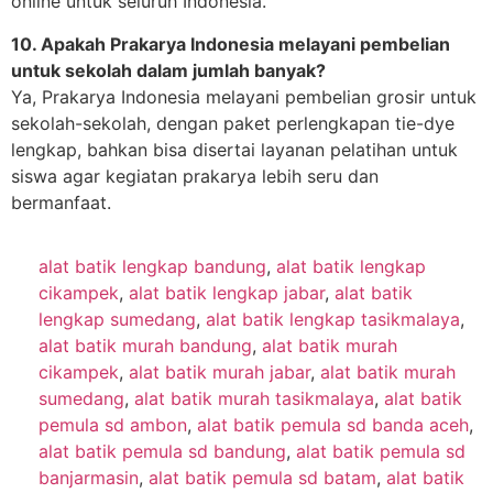
online untuk seluruh Indonesia.
10. Apakah Prakarya Indonesia melayani pembelian
untuk sekolah dalam jumlah banyak?
Ya, Prakarya Indonesia melayani pembelian grosir untuk
sekolah-sekolah, dengan paket perlengkapan tie-dye
lengkap, bahkan bisa disertai layanan pelatihan untuk
siswa agar kegiatan prakarya lebih seru dan
bermanfaat.
alat batik lengkap bandung
,
alat batik lengkap
cikampek
,
alat batik lengkap jabar
,
alat batik
lengkap sumedang
,
alat batik lengkap tasikmalaya
,
alat batik murah bandung
,
alat batik murah
cikampek
,
alat batik murah jabar
,
alat batik murah
sumedang
,
alat batik murah tasikmalaya
,
alat batik
pemula sd ambon
,
alat batik pemula sd banda aceh
,
alat batik pemula sd bandung
,
alat batik pemula sd
banjarmasin
,
alat batik pemula sd batam
,
alat batik