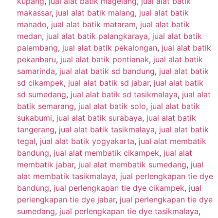
kupang
,
jual alat batik magelang
,
jual alat batik
makassar
,
jual alat batik malang
,
jual alat batik
manado
,
jual alat batik mataram
,
jual alat batik
medan
,
jual alat batik palangkaraya
,
jual alat batik
palembang
,
jual alat batik pekalongan
,
jual alat batik
pekanbaru
,
jual alat batik pontianak
,
jual alat batik
samarinda
,
jual alat batik sd bandung
,
jual alat batik
sd cikampek
,
jual alat batik sd jabar
,
jual alat batik
sd sumedang
,
jual alat batik sd tasikmalaya
,
jual alat
batik semarang
,
jual alat batik solo
,
jual alat batik
sukabumi
,
jual alat batik surabaya
,
jual alat batik
tangerang
,
jual alat batik tasikmalaya
,
jual alat batik
tegal
,
jual alat batik yogyakarta
,
jual alat membatik
bandung
,
jual alat membatik cikampek
,
jual alat
membatik jabar
,
jual alat membatik sumedang
,
jual
alat membatik tasikmalaya
,
jual perlengkapan tie dye
bandung
,
jual perlengkapan tie dye cikampek
,
jual
perlengkapan tie dye jabar
,
jual perlengkapan tie dye
sumedang
,
jual perlengkapan tie dye tasikmalaya
,