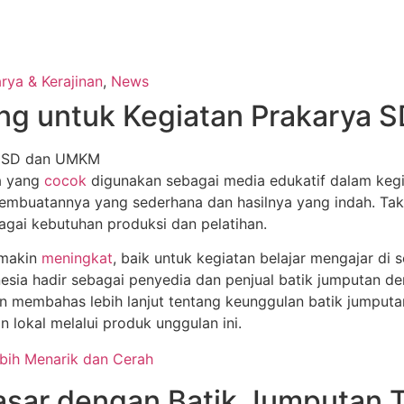
rya & Kerajinan
,
News
ang untuk Kegiatan Prakarya
ia yang
cocok
digunakan sebagai media edukatif dalam kegia
k pembuatannya yang sederhana dan hasilnya yang indah. T
gai kebutuhan produksi dan pelatihan.
emakin
meningkat
, baik untuk kegiatan belajar mengajar di
sia hadir sebagai penyedia dan penjual batik jumputan den
kan membahas lebih lanjut tentang keunggulan batik jumputa
lokal melalui produk unggulan ini.
ebih Menarik dan Cerah
 Dasar dengan Batik Jumputan