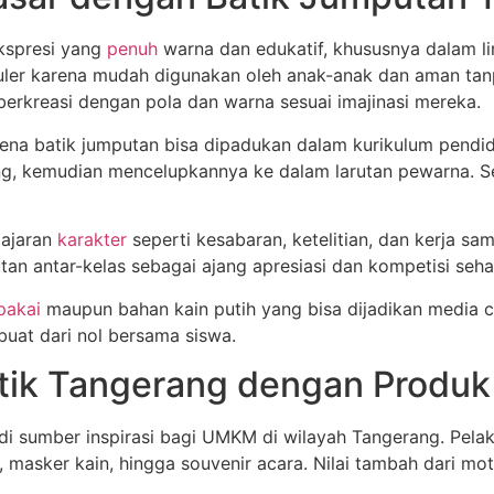
kspresi yang
penuh
warna dan edukatif, khususnya dalam l
uler karena mudah digunakan oleh anak-anak dan aman tanp
berkreasi dengan pola dan warna sesuai imajinasi mereka.
ena batik jumputan bisa dipadukan dalam kurikulum pendi
, kemudian mencelupkannya ke dalam larutan pewarna. Sete
lajaran
karakter
seperti kesabaran, ketelitian, dan kerja 
n antar-kelas sebagai ajang apresiasi dan kompetisi sehat
pakai
maupun bahan kain putih yang bisa dijadikan media ce
uat dari nol bersama siswa.
ik Tangerang dengan Produk
adi sumber inspirasi bagi UMKM di wilayah Tangerang. Pel
 masker kain, hingga souvenir acara. Nilai tambah dari mo