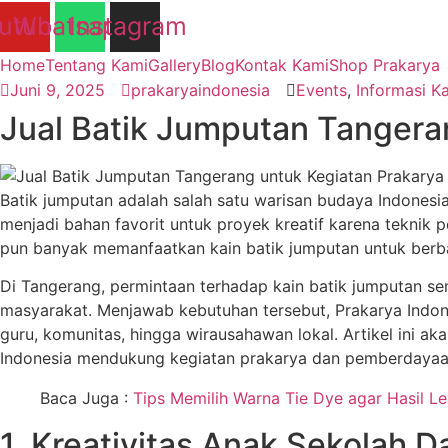
utube
Whatsapp
Instagram
Home
Tentang Kami
Gallery
Blog
Kontak Kami
Shop Prakarya
Juni 9, 2025
prakaryaindonesia
Events
,
Informasi Ka
Jual Batik Jumputan Tanger
Batik jumputan adalah salah satu warisan budaya Indones
menjadi bahan favorit untuk proyek kreatif karena tekni
pun banyak memanfaatkan kain batik jumputan untuk berba
Di Tangerang, permintaan terhadap kain batik jumputan s
masyarakat. Menjawab kebutuhan tersebut, Prakarya Indone
guru, komunitas, hingga wirausahawan lokal. Artikel ini a
Indonesia mendukung kegiatan prakarya dan pemberdayaan 
Baca Juga :
Tips Memilih Warna Tie Dye agar Hasil L
1. Kreativitas Anak Sekolah