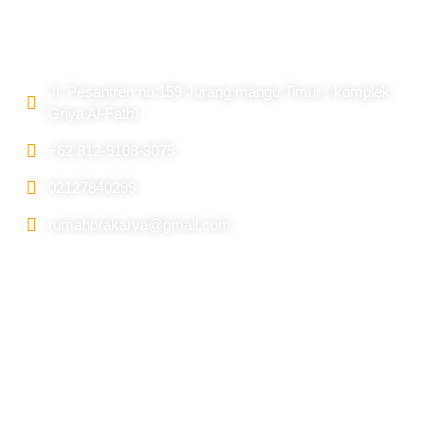
Alamat
Jl. Pesantren no.159 Jurang mangu Timur ( komplek
Griya Al-Fath)
+62 812-9108-3075
02127840299
rumahprakarya@gmail.com
Information
Beranda
Tentang Kami
Galery