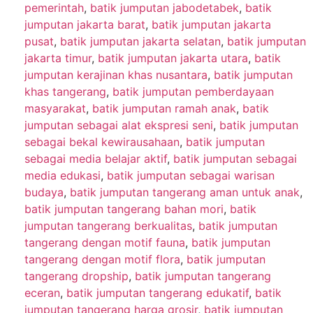
pemerintah
,
batik jumputan jabodetabek
,
batik
jumputan jakarta barat
,
batik jumputan jakarta
pusat
,
batik jumputan jakarta selatan
,
batik jumputan
jakarta timur
,
batik jumputan jakarta utara
,
batik
jumputan kerajinan khas nusantara
,
batik jumputan
khas tangerang
,
batik jumputan pemberdayaan
masyarakat
,
batik jumputan ramah anak
,
batik
jumputan sebagai alat ekspresi seni
,
batik jumputan
sebagai bekal kewirausahaan
,
batik jumputan
sebagai media belajar aktif
,
batik jumputan sebagai
media edukasi
,
batik jumputan sebagai warisan
budaya
,
batik jumputan tangerang aman untuk anak
,
batik jumputan tangerang bahan mori
,
batik
jumputan tangerang berkualitas
,
batik jumputan
tangerang dengan motif fauna
,
batik jumputan
tangerang dengan motif flora
,
batik jumputan
tangerang dropship
,
batik jumputan tangerang
eceran
,
batik jumputan tangerang edukatif
,
batik
jumputan tangerang harga grosir
,
batik jumputan