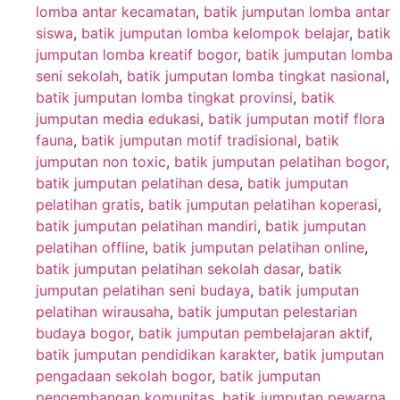
lomba antar kecamatan
,
batik jumputan lomba antar
siswa
,
batik jumputan lomba kelompok belajar
,
batik
jumputan lomba kreatif bogor
,
batik jumputan lomba
seni sekolah
,
batik jumputan lomba tingkat nasional
,
batik jumputan lomba tingkat provinsi
,
batik
jumputan media edukasi
,
batik jumputan motif flora
fauna
,
batik jumputan motif tradisional
,
batik
jumputan non toxic
,
batik jumputan pelatihan bogor
,
batik jumputan pelatihan desa
,
batik jumputan
pelatihan gratis
,
batik jumputan pelatihan koperasi
,
batik jumputan pelatihan mandiri
,
batik jumputan
pelatihan offline
,
batik jumputan pelatihan online
,
batik jumputan pelatihan sekolah dasar
,
batik
jumputan pelatihan seni budaya
,
batik jumputan
pelatihan wirausaha
,
batik jumputan pelestarian
budaya bogor
,
batik jumputan pembelajaran aktif
,
batik jumputan pendidikan karakter
,
batik jumputan
pengadaan sekolah bogor
,
batik jumputan
pengembangan komunitas
,
batik jumputan pewarna