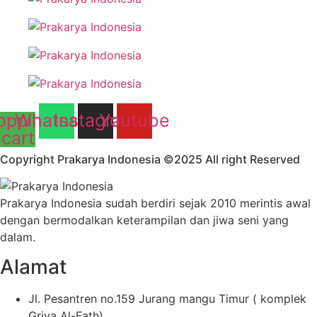
opping-
Whatsapp
Instagram
Youtube
cart
Copyright Prakarya Indonesia ©2025 All right Reserved
Prakarya Indonesia sudah berdiri sejak 2010 merintis awal
dengan bermodalkan keterampilan dan jiwa seni yang
dalam.
Alamat
Jl. Pesantren no.159 Jurang mangu Timur ( komplek
Griya Al-Fath)