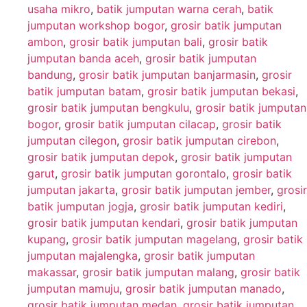
usaha mikro
,
batik jumputan warna cerah
,
batik
jumputan workshop bogor
,
grosir batik jumputan
ambon
,
grosir batik jumputan bali
,
grosir batik
jumputan banda aceh
,
grosir batik jumputan
bandung
,
grosir batik jumputan banjarmasin
,
grosir
batik jumputan batam
,
grosir batik jumputan bekasi
,
grosir batik jumputan bengkulu
,
grosir batik jumputan
bogor
,
grosir batik jumputan cilacap
,
grosir batik
jumputan cilegon
,
grosir batik jumputan cirebon
,
grosir batik jumputan depok
,
grosir batik jumputan
garut
,
grosir batik jumputan gorontalo
,
grosir batik
jumputan jakarta
,
grosir batik jumputan jember
,
grosir
batik jumputan jogja
,
grosir batik jumputan kediri
,
grosir batik jumputan kendari
,
grosir batik jumputan
kupang
,
grosir batik jumputan magelang
,
grosir batik
jumputan majalengka
,
grosir batik jumputan
makassar
,
grosir batik jumputan malang
,
grosir batik
jumputan mamuju
,
grosir batik jumputan manado
,
grosir batik jumputan medan
,
grosir batik jumputan