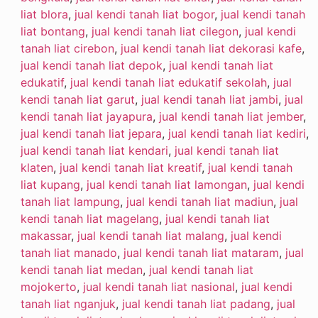
liat blora
,
jual kendi tanah liat bogor
,
jual kendi tanah
liat bontang
,
jual kendi tanah liat cilegon
,
jual kendi
tanah liat cirebon
,
jual kendi tanah liat dekorasi kafe
,
jual kendi tanah liat depok
,
jual kendi tanah liat
edukatif
,
jual kendi tanah liat edukatif sekolah
,
jual
kendi tanah liat garut
,
jual kendi tanah liat jambi
,
jual
kendi tanah liat jayapura
,
jual kendi tanah liat jember
,
jual kendi tanah liat jepara
,
jual kendi tanah liat kediri
,
jual kendi tanah liat kendari
,
jual kendi tanah liat
klaten
,
jual kendi tanah liat kreatif
,
jual kendi tanah
liat kupang
,
jual kendi tanah liat lamongan
,
jual kendi
tanah liat lampung
,
jual kendi tanah liat madiun
,
jual
kendi tanah liat magelang
,
jual kendi tanah liat
makassar
,
jual kendi tanah liat malang
,
jual kendi
tanah liat manado
,
jual kendi tanah liat mataram
,
jual
kendi tanah liat medan
,
jual kendi tanah liat
mojokerto
,
jual kendi tanah liat nasional
,
jual kendi
tanah liat nganjuk
,
jual kendi tanah liat padang
,
jual