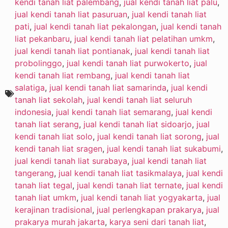
kendi tanah liat palembang
,
jual kendi tanah liat palu
,
jual kendi tanah liat pasuruan
,
jual kendi tanah liat
pati
,
jual kendi tanah liat pekalongan
,
jual kendi tanah
liat pekanbaru
,
jual kendi tanah liat pelatihan umkm
,
jual kendi tanah liat pontianak
,
jual kendi tanah liat
probolinggo
,
jual kendi tanah liat purwokerto
,
jual
kendi tanah liat rembang
,
jual kendi tanah liat
salatiga
,
jual kendi tanah liat samarinda
,
jual kendi
tanah liat sekolah
,
jual kendi tanah liat seluruh
indonesia
,
jual kendi tanah liat semarang
,
jual kendi
tanah liat serang
,
jual kendi tanah liat sidoarjo
,
jual
kendi tanah liat solo
,
jual kendi tanah liat sorong
,
jual
kendi tanah liat sragen
,
jual kendi tanah liat sukabumi
,
jual kendi tanah liat surabaya
,
jual kendi tanah liat
tangerang
,
jual kendi tanah liat tasikmalaya
,
jual kendi
tanah liat tegal
,
jual kendi tanah liat ternate
,
jual kendi
tanah liat umkm
,
jual kendi tanah liat yogyakarta
,
jual
kerajinan tradisional
,
jual perlengkapan prakarya
,
jual
prakarya murah jakarta
,
karya seni dari tanah liat
,