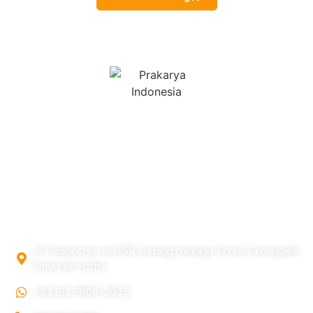
Prakarya Indonesia sudah berdiri sejak 2010 merintis
awal dengan bermodalkan keterampilan dan jiwa seni
yang dalam.
Alamat
Jl. Pesantren no.159 Jurang mangu Timur ( komplek
Griya Al-Fath)
+62 812-9108-3075