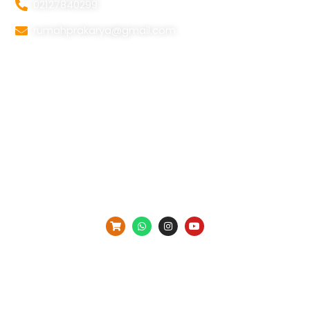
02127840299
rumahprakarya@gmail.com
Information
Beranda
Tentang Kami
Galery
Kontak Kami
Copyright Prakarya Indonesia ©2025
All right Reserved