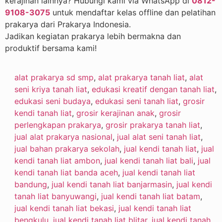
kerajinan lainnya? Hubungi kami via WhatsApp di
0812-
9108-3075
untuk mendaftar kelas offline dan pelatihan
prakarya dari Prakarya Indonesia.
Jadikan kegiatan prakarya lebih bermakna dan
produktif bersama kami!
alat prakarya sd smp
,
alat prakarya tanah liat
,
alat
seni kriya tanah liat
,
edukasi kreatif dengan tanah liat
,
edukasi seni budaya
,
edukasi seni tanah liat
,
grosir
kendi tanah liat
,
grosir kerajinan anak
,
grosir
perlengkapan prakarya
,
grosir prakarya tanah liat
,
jual alat prakarya nasional
,
jual alat seni tanah liat
,
jual bahan prakarya sekolah
,
jual kendi tanah liat
,
jual
kendi tanah liat ambon
,
jual kendi tanah liat bali
,
jual
kendi tanah liat banda aceh
,
jual kendi tanah liat
bandung
,
jual kendi tanah liat banjarmasin
,
jual kendi
tanah liat banyuwangi
,
jual kendi tanah liat batam
,
jual kendi tanah liat bekasi
,
jual kendi tanah liat
bengkulu
,
jual kendi tanah liat blitar
,
jual kendi tanah