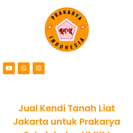
Mei 31, 2025
prakaryaindonesia
Events
,
Informasi Karya & Kerajinan
,
News
Jual Kendi Tanah Liat
Jakarta untuk Prakarya